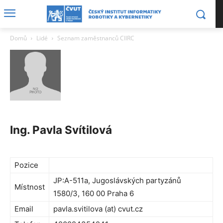
Domů
Lidé
Seznam zaměstnanců CIIRC
Ing. Pavla Svítilová
Pozice
JP:A-511a, Jugoslávských partyzánů
Místnost
1580/3, 160 00 Praha 6
Email
pavla.svitilova (at) cvut.cz