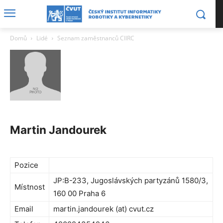
Domů
Lidé
Seznam zaměstnanců CIIRC
Martin Jandourek
Pozice
JP:B-233, Jugoslávských partyzánů 1580/3,
Místnost
160 00 Praha 6
Email
martin.jandourek (at) cvut.cz