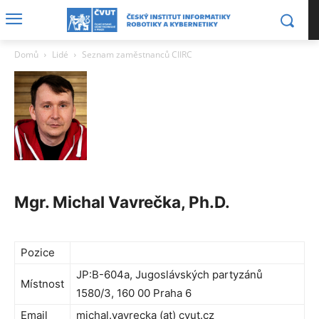
Domů
Lidé
Seznam zaměstnanců CIIRC
Mgr. Michal Vavrečka, Ph.D.
Pozice
JP:B-604a, Jugoslávských partyzánů
Místnost
1580/3, 160 00 Praha 6
Email
michal.vavrecka (at) cvut.cz