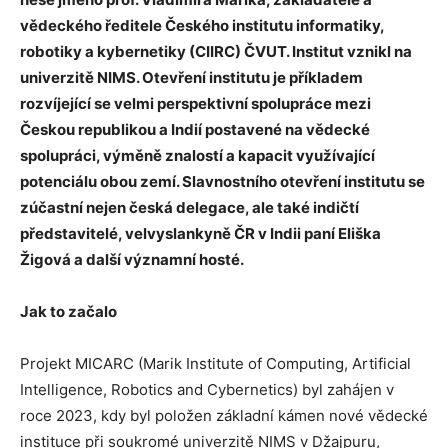
vědeckého ředitele Českého institutu informatiky,
robotiky a kybernetiky (CIIRC) ČVUT. Institut vznikl na
univerzitě NIMS. Otevření institutu je příkladem
rozvíjející se velmi perspektivní spolupráce mezi
Českou republikou a Indií postavené na vědecké
spolupráci, výměně znalostí a kapacit využívající
potenciálu obou zemí. Slavnostního otevření institutu se
zúčastní nejen česká delegace, ale také indičtí
představitelé, velvyslankyně ČR v Indii paní Eliška
Žigová a další významní hosté.
Jak to začalo
Projekt MICARC (Marik Institute of Computing, Artificial
Intelligence, Robotics and Cybernetics) byl zahájen v
roce 2023, kdy byl položen základní kámen nové vědecké
instituce při soukromé univerzitě NIMS v Džajpuru,