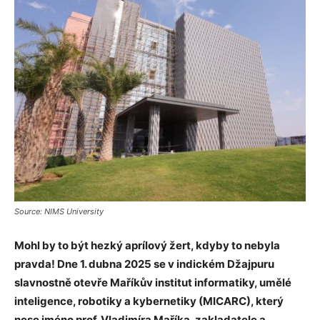
Source: NIMS University
Mohl by to být hezký aprílový žert, kdyby to nebyla
pravda! Dne 1. dubna 2025 se v indickém Džajpuru
slavnostně otevře Maříkův institut informatiky, umělé
inteligence, robotiky a kybernetiky (MICARC), který
nese jméno prof. Vladimíra Maříka, zakladatele a