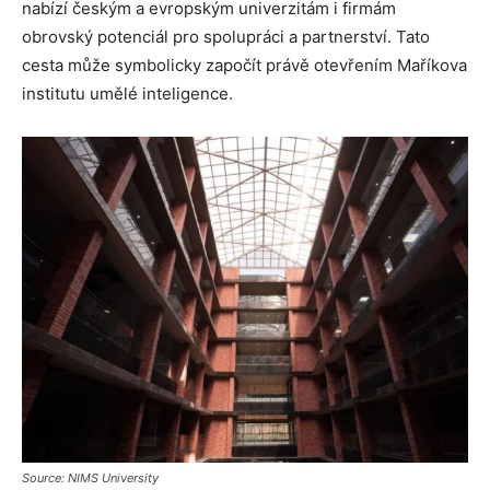
nabízí českým a evropským univerzitám i firmám
obrovský potenciál pro spolupráci a partnerství. Tato
cesta může symbolicky započít právě otevřením Maříkova
institutu umělé inteligence.
Source: NIMS University