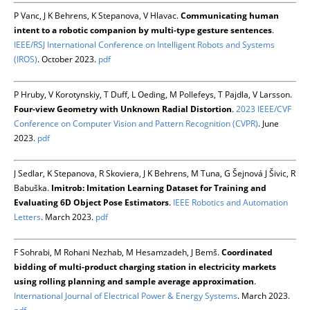
P Vanc, J K Behrens, K Stepanova, V Hlavac.
Communicating human
intent to a robotic companion by multi-type gesture sentences
.
IEEE/RSJ International Conference on Intelligent Robots and Systems
(IROS)
. October 2023.
pdf
P Hruby, V Korotynskiy, T Duff, L Oeding, M Pollefeys, T Pajdla, V Larsson.
Four-view Geometry with Unknown Radial Distortion
.
2023 IEEE/CVF
Conference on Computer Vision and Pattern Recognition (CVPR)
. June
2023.
pdf
J Sedlar, K Stepanova, R Skoviera, J K Behrens, M Tuna, G Šejnová J Šivic, R
Babuška.
Imitrob: Imitation Learning Dataset for Training and
Evaluating 6D Object Pose Estimators
.
IEEE Robotics and Automation
Letters
. March 2023.
pdf
F Sohrabi, M Rohani Nezhab, M Hesamzadeh, J Bemš.
Coordinated
bidding of multi-product charging station in electricity markets
using rolling planning and sample average approximation
.
International Journal of Electrical Power & Energy Systems
. March 2023.