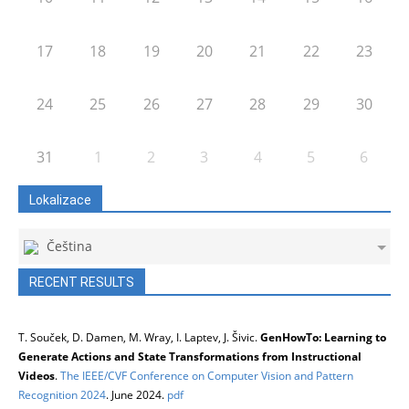
17
18
19
20
21
22
23
24
25
26
27
28
29
30
31
1
2
3
4
5
6
Lokalizace
Čeština
RECENT RESULTS
T. Souček, D. Damen, M. Wray, I. Laptev, J. Šivic.
GenHowTo: Learning to
Generate Actions and State Transformations from Instructional
Videos
.
The IEEE/CVF Conference on Computer Vision and Pattern
Recognition 2024
. June 2024.
pdf