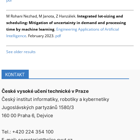
pdf
M Rohani Nezhad, M Janota, Z Hanzálek.
Integrated lot-sizing and
scheduling: Mitigation of uncertainty in demand and processing
time by machine learning
.
Engineering Applications of Artificial
Intelligence
. February 2023.
pdf
See older results
KONTAKT
České vysoké učení technické v Praze
Český institut informatiky, robotiky a kybernetiky
Jugoslávských partyzánů 1580/3
160 00 Praha 6, Dejvice
Tel.: +420 224 354 100
E-mail: secretariat@ciirc.cvut.cz