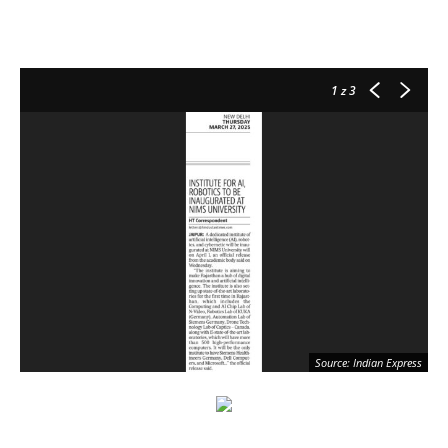
1
z 3
Source: Indian Express