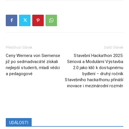
Předchozí článek
Další článek
Ceny Wernera von Siemense
Stavební Hackathon 2025:
již po sedmadvacáté získali
Sériová a Modulární Výstavba
nejlepší studenti, mladí vědci
2.0 jako klíč k dostupnému
a pedagogové
bydlení – druhý ročník
Stavebního hackathonu přináší
inovace i mezinárodní rozměr
UDÁLOSTI