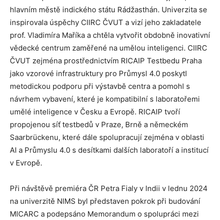
hlavním městě indického státu Rádžasthán. Univerzita se
inspirovala úspěchy CIIRC ČVUT a vizí jeho zakladatele
prof. Vladimíra Maříka a chtěla vytvořit obdobně inovativní
vědecké centrum zaměřené na umělou inteligenci. CIIRC
ČVUT zejména prostřednictvím RICAIP Testbedu Praha
jako vzorové infrastruktury pro Průmysl 4.0 poskytl
metodickou podporu při výstavbě centra a pomohl s
návrhem vybavení, které je kompatibilní s laboratořemi
umělé inteligence v Česku a Evropě. RICAIP tvoří
propojenou síť testbedů v Praze, Brně a německém
Saarbrückenu, které dále spolupracují zejména v oblasti
AI a Průmyslu 4.0 s desítkami dalších laboratoří a institucí
v Evropě.
Při návštěvě premiéra ČR Petra Fialy v Indii v lednu 2024
na univerzitě NIMS byl představen pokrok při budování
MICARC a podepsáno Memorandum o spolupráci mezi