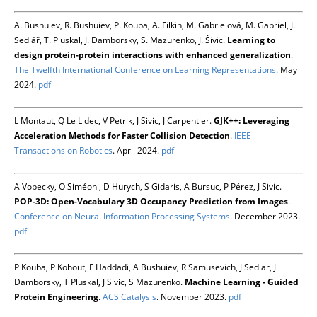
A. Bushuiev, R. Bushuiev, P. Kouba, A. Filkin, M. Gabrielová, M. Gabriel, J.
Sedlář, T. Pluskal, J. Damborsky, S. Mazurenko, J. Šivic.
Learning to
design protein-protein interactions with enhanced generalization
.
The Twelfth International Conference on Learning Representations
. May
2024.
pdf
L Montaut, Q Le Lidec, V Petrik, J Sivic, J Carpentier.
GJK++: Leveraging
Acceleration Methods for Faster Collision Detection
.
IEEE
Transactions on Robotics
. April 2024.
pdf
A Vobecky, O Siméoni, D Hurych, S Gidaris, A Bursuc, P Pérez, J Sivic.
POP-3D: Open-Vocabulary 3D Occupancy Prediction from Images
.
Conference on Neural Information Processing Systems
. December 2023.
pdf
P Kouba, P Kohout, F Haddadi, A Bushuiev, R Samusevich, J Sedlar, J
Damborsky, T Pluskal, J Sivic, S Mazurenko.
Machine Learning - Guided
Protein Engineering
.
ACS Catalysis
. November 2023.
pdf