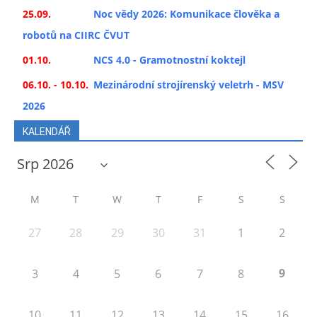
25.09.
Noc vědy 2026: Komunikace člověka a
robotů na CIIRC ČVUT
01.10.
NCS 4.0 - Gramotnostní koktejl
06.10. - 10.10.
Mezinárodní strojírenský veletrh - MSV
2026
KALENDÁŘ
M
T
W
T
F
S
S
27
28
29
30
31
1
2
9
3
4
5
6
7
8
10
11
12
13
14
15
16