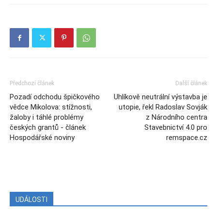
Předchozí článek
Další článek
Pozadí odchodu špičkového
Uhlíkově neutrální výstavba je
vědce Mikolova: stížnosti,
utopie, řekl Radoslav Sovják
žaloby i táhlé problémy
z Národního centra
českých grantů - článek
Stavebnictví 4.0 pro
Hospodářské noviny
remspace.cz
UDÁLOSTI