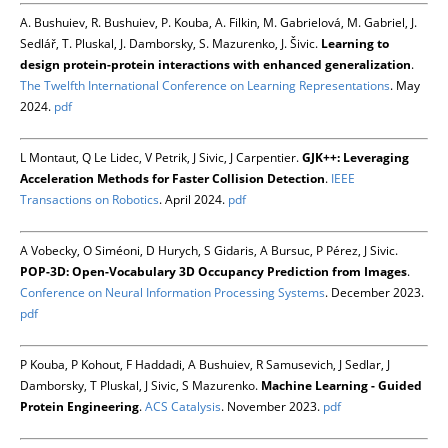
A. Bushuiev, R. Bushuiev, P. Kouba, A. Filkin, M. Gabrielová, M. Gabriel, J.
Sedlář, T. Pluskal, J. Damborsky, S. Mazurenko, J. Šivic.
Learning to
design protein-protein interactions with enhanced generalization
.
The Twelfth International Conference on Learning Representations
. May
2024.
pdf
L Montaut, Q Le Lidec, V Petrik, J Sivic, J Carpentier.
GJK++: Leveraging
Acceleration Methods for Faster Collision Detection
.
IEEE
Transactions on Robotics
. April 2024.
pdf
A Vobecky, O Siméoni, D Hurych, S Gidaris, A Bursuc, P Pérez, J Sivic.
POP-3D: Open-Vocabulary 3D Occupancy Prediction from Images
.
Conference on Neural Information Processing Systems
. December 2023.
pdf
P Kouba, P Kohout, F Haddadi, A Bushuiev, R Samusevich, J Sedlar, J
Damborsky, T Pluskal, J Sivic, S Mazurenko.
Machine Learning - Guided
Protein Engineering
.
ACS Catalysis
. November 2023.
pdf