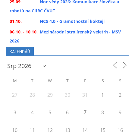
25.09.
Noc vědy 2026: Komunikace člověka a
robotů na CIIRC ČVUT
01.10.
NCS 4.0 - Gramotnostní koktejl
06.10. - 10.10.
Mezinárodní strojírenský veletrh - MSV
2026
KALENDÁŘ
M
T
W
T
F
S
S
27
28
29
30
31
1
2
7
3
4
5
6
8
9
10
11
12
13
14
15
16