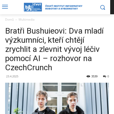
Domů
Multimedia
Bratři Bushuieovi: Dva mladí
výzkumníci, kteří chtějí
zrychlit a zlevnit vývoj léčiv
pomocí AI – rozhovor na
CzechCrunch
23.4.2025
3539
0