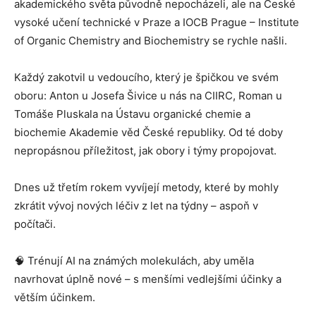
akademického světa původně nepocházeli, ale na České
vysoké učení technické v Praze a IOCB Prague – Institute
of Organic Chemistry and Biochemistry se rychle našli.
Každý zakotvil u vedoucího, který je špičkou ve svém
oboru: Anton u Josefa Šivice u nás na CIIRC, Roman u
Tomáše Pluskala na Ústavu organické chemie a
biochemie Akademie věd České republiky. Od té doby
nepropásnou příležitost, jak obory i týmy propojovat.
Dnes už třetím rokem vyvíjejí metody, které by mohly
zkrátit vývoj nových léčiv z let na týdny – aspoň v
počítači.
🧠 Trénují AI na známých molekulách, aby uměla
navrhovat úplně nové – s menšími vedlejšími účinky a
větším účinkem.