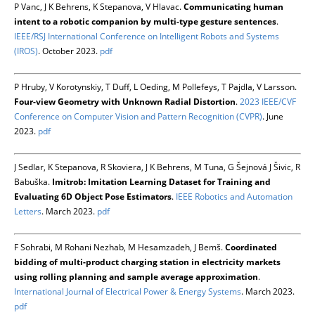
P Vanc, J K Behrens, K Stepanova, V Hlavac.
Communicating human
intent to a robotic companion by multi-type gesture sentences
.
IEEE/RSJ International Conference on Intelligent Robots and Systems
(IROS)
. October 2023.
pdf
P Hruby, V Korotynskiy, T Duff, L Oeding, M Pollefeys, T Pajdla, V Larsson.
Four-view Geometry with Unknown Radial Distortion
.
2023 IEEE/CVF
Conference on Computer Vision and Pattern Recognition (CVPR)
. June
2023.
pdf
J Sedlar, K Stepanova, R Skoviera, J K Behrens, M Tuna, G Šejnová J Šivic, R
Babuška.
Imitrob: Imitation Learning Dataset for Training and
Evaluating 6D Object Pose Estimators
.
IEEE Robotics and Automation
Letters
. March 2023.
pdf
F Sohrabi, M Rohani Nezhab, M Hesamzadeh, J Bemš.
Coordinated
bidding of multi-product charging station in electricity markets
using rolling planning and sample average approximation
.
International Journal of Electrical Power & Energy Systems
. March 2023.
pdf