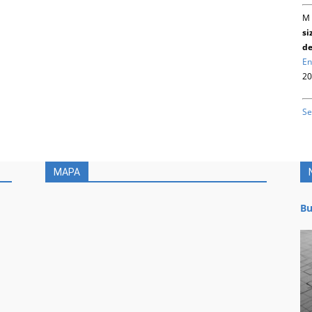
M 
si
de
En
20
Se
MAPA
Bu