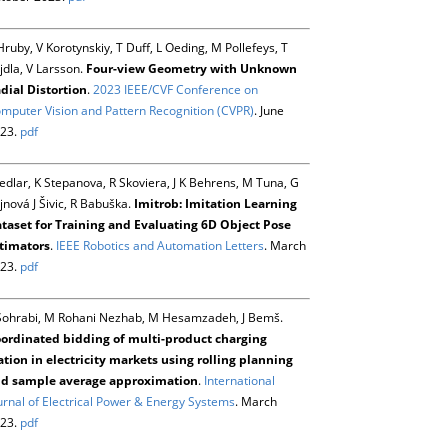
Hruby, V Korotynskiy, T Duff, L Oeding, M Pollefeys, T
jdla, V Larsson.
Four-view Geometry with Unknown
dial Distortion
.
2023 IEEE/CVF Conference on
mputer Vision and Pattern Recognition (CVPR)
. June
23.
pdf
Sedlar, K Stepanova, R Skoviera, J K Behrens, M Tuna, G
jnová J Šivic, R Babuška.
Imitrob: Imitation Learning
taset for Training and Evaluating 6D Object Pose
timators
.
IEEE Robotics and Automation Letters
. March
23.
pdf
Sohrabi, M Rohani Nezhab, M Hesamzadeh, J Bemš.
ordinated bidding of multi-product charging
ation in electricity markets using rolling planning
d sample average approximation
.
International
urnal of Electrical Power & Energy Systems
. March
23.
pdf