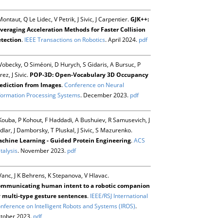
Montaut, Q Le Lidec, V Petrik, J Sivic, J Carpentier.
GJK++:
veraging Acceleration Methods for Faster Collision
tection
.
IEEE Transactions on Robotics
. April 2024.
pdf
Vobecky, O Siméoni, D Hurych, S Gidaris, A Bursuc, P
rez, J Sivic.
POP-3D: Open-Vocabulary 3D Occupancy
ediction from Images
.
Conference on Neural
formation Processing Systems
. December 2023.
pdf
Kouba, P Kohout, F Haddadi, A Bushuiev, R Samusevich, J
dlar, J Damborsky, T Pluskal, J Sivic, S Mazurenko.
chine Learning - Guided Protein Engineering
.
ACS
talysis
. November 2023.
pdf
Vanc, J K Behrens, K Stepanova, V Hlavac.
mmunicating human intent to a robotic companion
 multi-type gesture sentences
.
IEEE/RSJ International
nference on Intelligent Robots and Systems (IROS)
.
tober 2023.
pdf