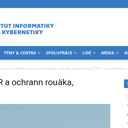
TÝMY & CENTRA
SPOLUPRÁCE
LIDÉ
MÉDIA
A
aska Českého institutu informatiky, robotiky a kybernetiky ČVUT ochrání lékaře 
 a ochrann rouäka,