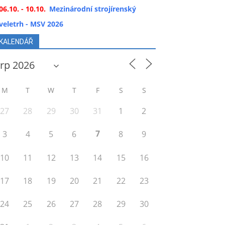
06.10. - 10.10.
Mezinárodní strojírenský
veletrh - MSV 2026
KALENDÁŘ
M
T
W
T
F
S
S
27
28
29
30
31
1
2
7
3
4
5
6
8
9
10
11
12
13
14
15
16
17
18
19
20
21
22
23
24
25
26
27
28
29
30