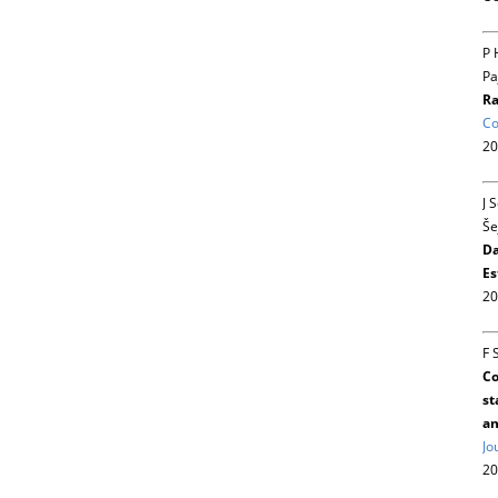
P 
Pa
Ra
Co
20
J 
Še
Da
Es
20
F 
Co
st
an
Jo
20