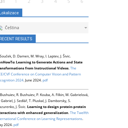
31
1
2
3
4
5
6
Lokalizace
Čeština
RECENT RESULTS
 Souček, D. Damen, M. Wray, I. Laptev, J. Šivic.
nHowTo: Learning to Generate Actions and State
ansformations from Instructional Videos
.
The
EE/CVF Conference on Computer Vision and Pattern
cognition 2024
. June 2024.
pdf
 Bushuiev, R. Bushuiev, P. Kouba, A. Filkin, M. Gabrielová,
 Gabriel, J. Sedlář, T. Pluskal, J. Damborsky, S.
zurenko, J. Šivic.
Learning to design protein-protein
teractions with enhanced generalization
.
The Twelfth
ternational Conference on Learning Representations
.
y 2024.
pdf