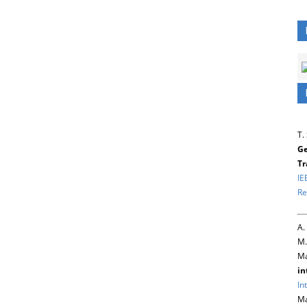
T.
Ge
Tr
IE
Re
A.
M.
Ma
in
In
Ma