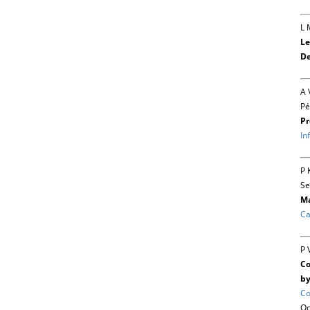
L 
Le
De
A 
Pé
Pr
In
P 
Se
Ma
Ca
P 
Co
by
Co
Oc