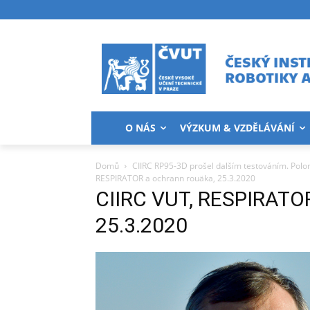
O NÁS
VÝZKUM & VZDĚLÁVÁNÍ
Domů
CIIRC RP95-3D prošel dalším testováním. Polom
RESPIRATOR a ochrann rouäka, 25.3.2020
CIIRC VUT, RESPIRATOR
25.3.2020