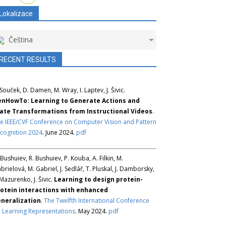
Lokalizace
Čeština
RECENT RESULTS
 Souček, D. Damen, M. Wray, I. Laptev, J. Šivic.
nHowTo: Learning to Generate Actions and
ate Transformations from Instructional Videos
.
e IEEE/CVF Conference on Computer Vision and Pattern
cognition 2024
. June 2024.
pdf
 Bushuiev, R. Bushuiev, P. Kouba, A. Filkin, M.
brielová, M. Gabriel, J. Sedlář, T. Pluskal, J. Damborsky,
 Mazurenko, J. Šivic.
Learning to design protein-
otein interactions with enhanced
neralization
.
The Twelfth International Conference
 Learning Representations
. May 2024.
pdf