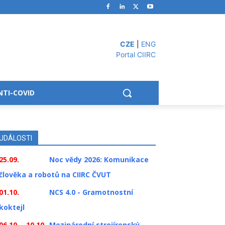
CZE
|
ENG
Portal CIIRC
NTI-COVID
UDÁLOSTI
25.09.
Noc vědy 2026: Komunikace
člověka a robotů na CIIRC ČVUT
01.10.
NCS 4.0 - Gramotnostní
koktejl
06.10. - 10.10.
Mezinárodní strojírenský