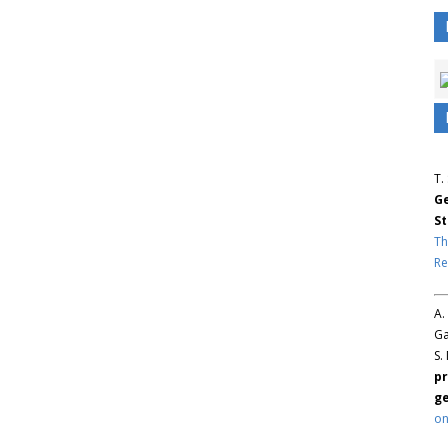
T.
Ge
St
Th
Re
A.
Ga
S.
pr
ge
on