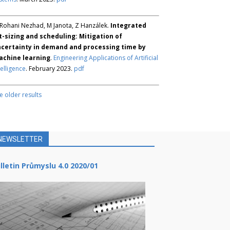
Rohani Nezhad, M Janota, Z Hanzálek.
Integrated
t-sizing and scheduling: Mitigation of
certainty in demand and processing time by
chine learning
.
Engineering Applications of Artificial
telligence
. February 2023.
pdf
e older results
NEWSLETTER
lletin Průmyslu 4.0 2020/01