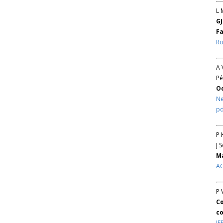
L 
GJ
Fa
Ro
A 
Pé
O
Ne
pd
P 
J 
Ma
AC
P 
Co
co
IE