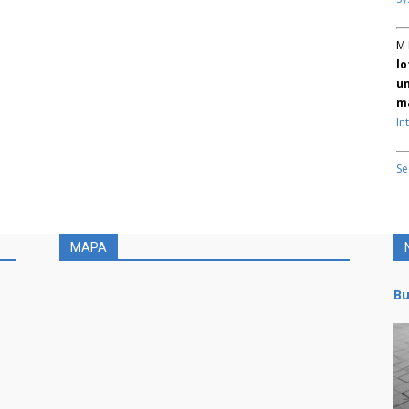
M 
lo
un
ma
In
Se
MAPA
Bu