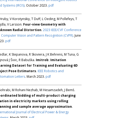
d Systems (IROS)
. October 2023.
pdf
Hruby, V Korotynskiy, T Duff, L Oeding, M Pollefeys, T
jdla, V Larsson.
Four-view Geometry with
known Radial Distortion
.
2023 IEEE/CVF Conference
 Computer Vision and Pattern Recognition (CVPR)
. June
23.
pdf
Sedlar, K Stepanova, R Skoviera, J K Behrens, M Tuna, G
jnová J Šivic, R Babuška.
Imitrob: Imitation
arning Dataset for Training and Evaluating 6D
ject Pose Estimators
.
IEEE Robotics and
tomation Letters
. March 2023.
pdf
Sohrabi, M Rohani Nezhab, M Hesamzadeh, J Bemš.
ordinated bidding of multi-product charging
ation in electricity markets using rolling
anning and sample average approximation
.
ternational Journal of Electrical Power & Energy
stems
. March 2023.
pdf