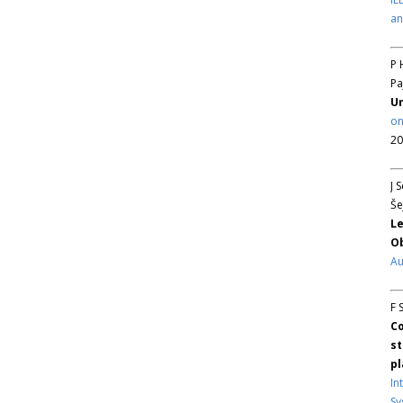
an
P 
Pa
Un
on
20
J 
Še
Le
Ob
Au
F 
Co
st
pl
In
Sy