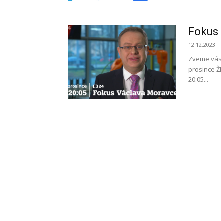
Fokus 
12.12.2023
Zveme vás 
prosince Ž
20:05...