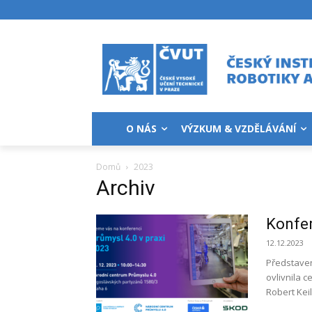
O NÁS
VÝZKUM & VZDĚLÁVÁNÍ
Domů
2023
Archiv
Konfer
12.12.2023
Představen
ovlivnila c
Robert Kei