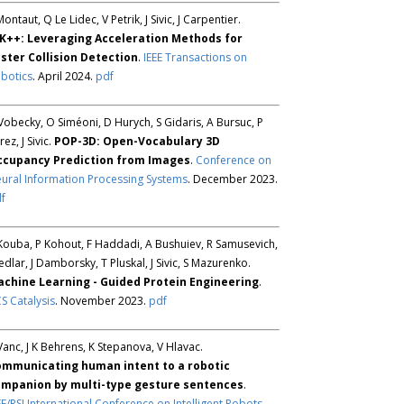
Montaut, Q Le Lidec, V Petrik, J Sivic, J Carpentier.
K++: Leveraging Acceleration Methods for
ster Collision Detection
.
IEEE Transactions on
botics
. April 2024.
pdf
Vobecky, O Siméoni, D Hurych, S Gidaris, A Bursuc, P
rez, J Sivic.
POP-3D: Open-Vocabulary 3D
ccupancy Prediction from Images
.
Conference on
ural Information Processing Systems
. December 2023.
f
Kouba, P Kohout, F Haddadi, A Bushuiev, R Samusevich,
Sedlar, J Damborsky, T Pluskal, J Sivic, S Mazurenko.
chine Learning - Guided Protein Engineering
.
S Catalysis
. November 2023.
pdf
Vanc, J K Behrens, K Stepanova, V Hlavac.
mmunicating human intent to a robotic
mpanion by multi-type gesture sentences
.
EE/RSJ International Conference on Intelligent Robots