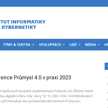
TÝMY & CENTRA
SPOLUPRÁCE
LIDÉ
MÉDIA
A
ence Průmysl 4.0 v praxi 2023
í špičkových projektů implementace Průmyslu 4.0. Řešení, která
elou digitální sféru. Kdy: úterý 12. 12. 2023 9:30–14:30 Moderátoři:
l a Jiří Holoubek Akci pořádá Národní centrum Průmyslu...