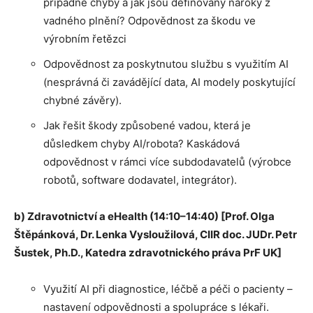
případné chyby a jak jsou definovány nároky z
vadného plnění? Odpovědnost za škodu ve
výrobním řetězci
Odpovědnost za poskytnutou službu s využitím AI
(nesprávná či zavádějící data, AI modely poskytující
chybné závěry).
Jak řešit škody způsobené vadou, která je
důsledkem chyby AI/robota? Kaskádová
odpovědnost v rámci více subdodavatelů (výrobce
robotů, software dodavatel, integrátor).
b) Zdravotnictví a eHealth (14:10–14:40) [Prof. Olga
Štěpánková, Dr. Lenka Vysloužilová, CIIR doc. JUDr. Petr
Šustek, Ph.D., Katedra zdravotnického práva PrF UK]
Využití AI při diagnostice, léčbě a péči o pacienty –
nastavení odpovědnosti a spolupráce s lékaři.