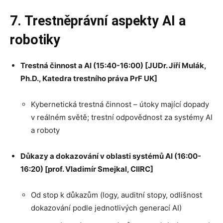
7. Trestněprávní aspekty AI a
robotiky
Trestná činnost a AI (15:40-16:00) [JUDr. Jiří Mulák,
Ph.D., Katedra trestního práva PrF UK]
Kybernetická trestná činnost – útoky mající dopady
v reálném světě; trestní odpovědnost za systémy AI
a roboty
Důkazy a dokazování v oblasti systémů AI (16:00-
16:20) [prof. Vladimír Smejkal, CIIRC]
Od stop k důkazům (logy, auditní stopy, odlišnost
dokazování podle jednotlivých generací AI)