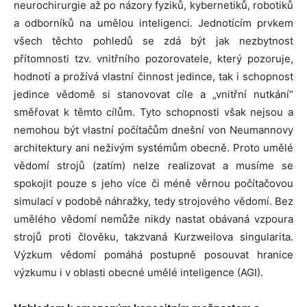
neurochirurgie až po názory fyziků, kybernetiků, robotiků
a odborníků na umělou inteligenci. Jednotícím prvkem
všech těchto pohledů se zdá být jak nezbytnost
přítomnosti tzv. vnitřního pozorovatele, který pozoruje,
hodnotí a prožívá vlastní činnost jedince, tak i schopnost
jedince vědomě si stanovovat cíle a „vnitřní nutkání“
směřovat k těmto cílům. Tyto schopnosti však nejsou a
nemohou být vlastní počítačům dnešní von Neumannovy
architektury ani neživým systémům obecně. Proto umělé
vědomí strojů (zatím) nelze realizovat a musíme se
spokojit pouze s jeho více či méně věrnou počítačovou
simulací v podobě náhražky, tedy strojového vědomí. Bez
umělého vědomí nemůže nikdy nastat obávaná vzpoura
strojů proti člověku, takzvaná Kurzweilova singularita.
Výzkum vědomí pomáhá postupně posouvat hranice
výzkumu i v oblasti obecné umělé inteligence (AGI).