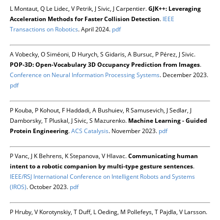
L Montaut, Q Le Lidec, V Petrik, J Sivic, J Carpentier.
GJK++: Leveraging
Acceleration Methods for Faster Collision Detection
.
IEEE
Transactions on Robotics
. April 2024.
pdf
A Vobecky, O Siméoni, D Hurych, S Gidaris, A Bursuc, P Pérez, J Sivic.
POP-3D: Open-Vocabulary 3D Occupancy Prediction from Images
.
Conference on Neural Information Processing Systems
. December 2023.
pdf
P Kouba, P Kohout, F Haddadi, A Bushuiev, R Samusevich, J Sedlar, J
Damborsky, T Pluskal, J Sivic, S Mazurenko.
Machine Learning - Guided
Protein Engineering
.
ACS Catalysis
. November 2023.
pdf
P Vanc, J K Behrens, K Stepanova, V Hlavac.
Communicating human
intent to a robotic companion by multi-type gesture sentences
.
IEEE/RSJ International Conference on Intelligent Robots and Systems
(IROS)
. October 2023.
pdf
P Hruby, V Korotynskiy, T Duff, L Oeding, M Pollefeys, T Pajdla, V Larsson.