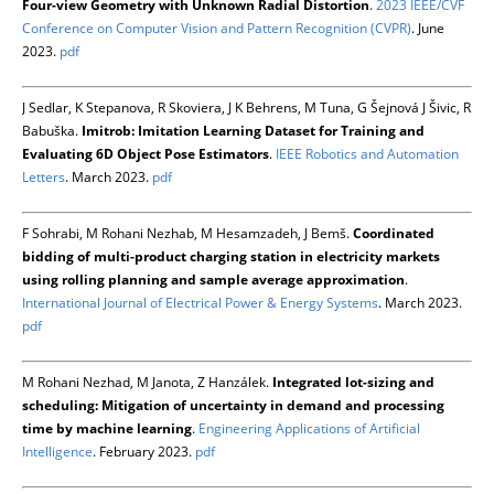
Four-view Geometry with Unknown Radial Distortion
.
2023 IEEE/CVF
Conference on Computer Vision and Pattern Recognition (CVPR)
. June
2023.
pdf
J Sedlar, K Stepanova, R Skoviera, J K Behrens, M Tuna, G Šejnová J Šivic, R
Babuška.
Imitrob: Imitation Learning Dataset for Training and
Evaluating 6D Object Pose Estimators
.
IEEE Robotics and Automation
Letters
. March 2023.
pdf
F Sohrabi, M Rohani Nezhab, M Hesamzadeh, J Bemš.
Coordinated
bidding of multi-product charging station in electricity markets
using rolling planning and sample average approximation
.
International Journal of Electrical Power & Energy Systems
. March 2023.
pdf
M Rohani Nezhad, M Janota, Z Hanzálek.
Integrated lot-sizing and
scheduling: Mitigation of uncertainty in demand and processing
time by machine learning
.
Engineering Applications of Artificial
Intelligence
. February 2023.
pdf