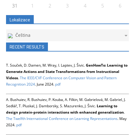
31
1
2
3
4
5
6
Lokalizace
Čeština
RECENT RESULTS
T. Souček, D. Damen, M. Wray, I. Laptev, J. Šivic.
GenHowTo: Learning to
Generate Actions and State Transformations from Instructional
Videos
.
The IEEE/CVF Conference on Computer Vision and Pattern
Recognition 2024
. June 2024.
pdf
A. Bushuiev, R. Bushuiev, P. Kouba, A. Filkin, M. Gabrielová, M. Gabriel, J.
Sedlář, T. Pluskal, J. Damborsky, S. Mazurenko, J. Šivic.
Learning to
design protein-protein interactions with enhanced generalization
.
The Twelfth International Conference on Learning Representations
. May
2024.
pdf