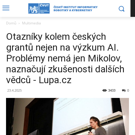
Domů
Multimedia
Otazníky kolem českých
grantů nejen na výzkum AI.
Problémy nemá jen Mikolov,
naznačují zkušenosti dalších
vědců - Lupa.cz
23.4.2025
3433
0