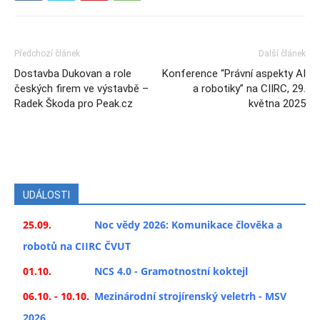
Předchozí článek
Další článek
Dostavba Dukovan a role
Konference “Právní aspekty AI
českých firem ve výstavbě –
a robotiky” na CIIRC, 29.
Radek Škoda pro Peak.cz
května 2025
UDÁLOSTI
25.09.
Noc vědy 2026: Komunikace člověka a
robotů na CIIRC ČVUT
01.10.
NCS 4.0 - Gramotnostní koktejl
06.10. - 10.10.
Mezinárodní strojírenský veletrh - MSV
2026