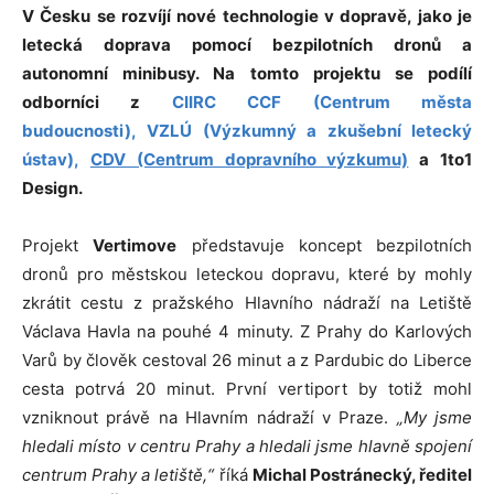
V Česku se rozvíjí nové technologie v dopravě, jako je
letecká doprava pomocí bezpilotních dronů a
autonomní minibusy.
Na tomto projektu se podílí
odborníci z
CIIRC CCF (Centrum města
budoucnosti),
VZLÚ (Výzkumný a zkušební letecký
ústav),
CDV (Centrum dopravního výzkumu)
a 1to1
Design.
Projekt
Vertimove
představuje koncept bezpilotních
dronů pro městskou leteckou dopravu, které by mohly
zkrátit cestu z pražského Hlavního nádraží na Letiště
Václava Havla na pouhé 4 minuty. Z Prahy do Karlových
Varů by člověk cestoval 26 minut a z Pardubic do Liberce
cesta potrvá 20 minut. První vertiport by totiž mohl
vzniknout právě na Hlavním nádraží v Praze.
„My jsme
hledali místo v centru Prahy a hledali jsme hlavně spojení
centrum Prahy a letiště,“
říká
Michal Postránecký, ředitel