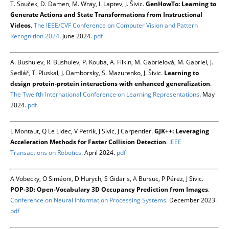
T. Souček, D. Damen, M. Wray, I. Laptev, J. Šivic.
GenHowTo: Learning to
Generate Actions and State Transformations from Instructional
Videos
.
The IEEE/CVF Conference on Computer Vision and Pattern
Recognition 2024
. June 2024.
pdf
A. Bushuiev, R. Bushuiev, P. Kouba, A. Filkin, M. Gabrielová, M. Gabriel, J.
Sedlář, T. Pluskal, J. Damborsky, S. Mazurenko, J. Šivic.
Learning to
design protein-protein interactions with enhanced generalization
.
The Twelfth International Conference on Learning Representations
. May
2024.
pdf
L Montaut, Q Le Lidec, V Petrik, J Sivic, J Carpentier.
GJK++: Leveraging
Acceleration Methods for Faster Collision Detection
.
IEEE
Transactions on Robotics
. April 2024.
pdf
A Vobecky, O Siméoni, D Hurych, S Gidaris, A Bursuc, P Pérez, J Sivic.
POP-3D: Open-Vocabulary 3D Occupancy Prediction from Images
.
Conference on Neural Information Processing Systems
. December 2023.
pdf