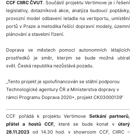
CCF CIIRC ČVUT
. Součástí projektu
Vertimove
je i řešení
legislativy, dotazníková akce, analýza budoucí poptávky,
provozní model odbavení letadla na vertiportu, umístění
portů v
Praze
a metodika řešící dopravní modely, územní
plánování a stavební řízení.
Doprava ve městech pomocí autonomních létajících
prostředků je směr, kterým se bude možná ubírat
svět.
Česká republika
nezůstává pozadu.
„Tento projekt je spolufinancován se státní podporou
Technologické agentury ČR a Ministerstva dopravy v
rámci Programu Doprava 2020+, projekt CK03000139“
CCF pořádá k projektu Vertimove
Setkání partnerů,
přátel a hostů CCF,
které se bude konat v
úterý
28.11.2023
od 14.30 hod. v showroom CCF, CIIRC –