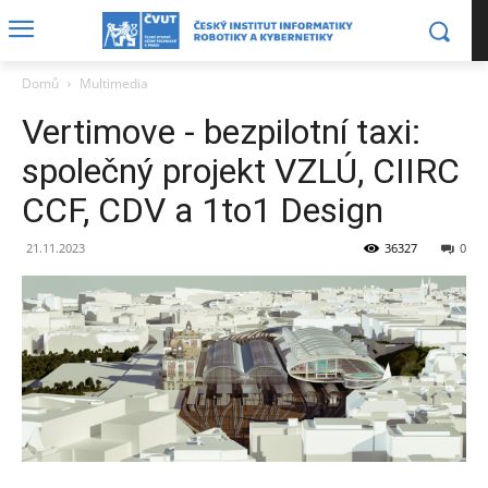
Domů
Multimedia
Vertimove - bezpilotní taxi:
společný projekt VZLÚ, CIIRC
CCF, CDV a 1to1 Design
21.11.2023
36327
0