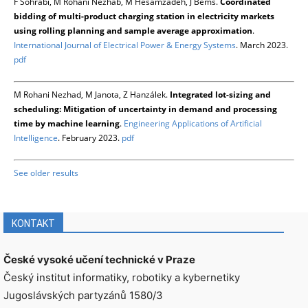
F Sohrabi, M Rohani Nezhab, M Hesamzadeh, J Bemš.
Coordinated
bidding of multi-product charging station in electricity markets
using rolling planning and sample average approximation
.
International Journal of Electrical Power & Energy Systems
. March 2023.
pdf
M Rohani Nezhad, M Janota, Z Hanzálek.
Integrated lot-sizing and
scheduling: Mitigation of uncertainty in demand and processing
time by machine learning
.
Engineering Applications of Artificial
Intelligence
. February 2023.
pdf
See older results
KONTAKT
České vysoké učení technické v Praze
Český institut informatiky, robotiky a kybernetiky
Jugoslávských partyzánů 1580/3