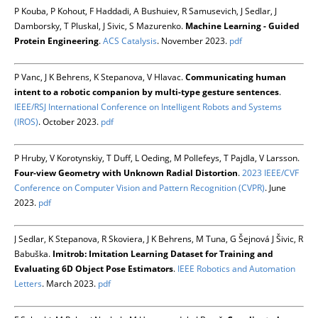
P Kouba, P Kohout, F Haddadi, A Bushuiev, R Samusevich, J Sedlar, J
Damborsky, T Pluskal, J Sivic, S Mazurenko.
Machine Learning - Guided
Protein Engineering
.
ACS Catalysis
. November 2023.
pdf
P Vanc, J K Behrens, K Stepanova, V Hlavac.
Communicating human
intent to a robotic companion by multi-type gesture sentences
.
IEEE/RSJ International Conference on Intelligent Robots and Systems
(IROS)
. October 2023.
pdf
P Hruby, V Korotynskiy, T Duff, L Oeding, M Pollefeys, T Pajdla, V Larsson.
Four-view Geometry with Unknown Radial Distortion
.
2023 IEEE/CVF
Conference on Computer Vision and Pattern Recognition (CVPR)
. June
2023.
pdf
J Sedlar, K Stepanova, R Skoviera, J K Behrens, M Tuna, G Šejnová J Šivic, R
Babuška.
Imitrob: Imitation Learning Dataset for Training and
Evaluating 6D Object Pose Estimators
.
IEEE Robotics and Automation
Letters
. March 2023.
pdf