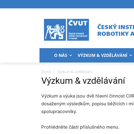
O NÁS
VÝZKUM & VZDĚLÁVÁNÍ
Domů
Výzkum & vzdělávání
Výzkum & vzdělávání
Výzkum a výuka jsou dvě hlavní činnost CI
dosaženým výsledkům, popisu běžících i mi
spolupracovníky.
Prohlédněte části příslušného menu.