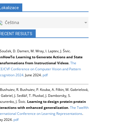
Lokalizace
Čeština
RECENT RESULTS
 Souček, D. Damen, M. Wray, I. Laptev, J. Šivic.
nHowTo: Learning to Generate Actions and State
ansformations from Instructional Videos
.
The
EE/CVF Conference on Computer Vision and Pattern
cognition 2024
. June 2024.
pdf
 Bushuiev, R. Bushuiev, P. Kouba, A. Filkin, M. Gabrielová,
 Gabriel, J. Sedlář, T. Pluskal, J. Damborsky, S.
zurenko, J. Šivic.
Learning to design protein-protein
teractions with enhanced generalization
.
The Twelfth
ternational Conference on Learning Representations
.
y 2024.
pdf