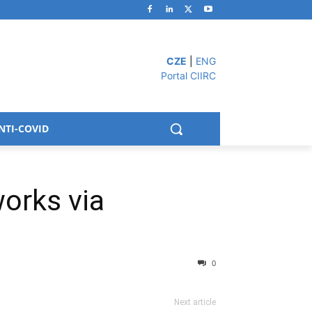
CZE
|
ENG
Portal CIIRC
NTI-COVID
orks via
0
Next article