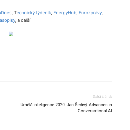
oDnes
, T
echnický týdeník
,
EnergyHub
,
Eurozprávy
,
asopisy
, a další.
Další článek
Umělá inteligence 2020: Jan Šedivý, Advances in
Conversational AI