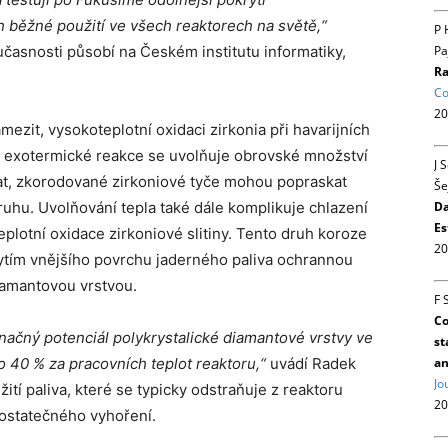
h b
ěž
n
é
pou
ž
it
í
ve v
š
ech reaktorech na sv
ě
t
ě,“
P 
Pa
časnosti působí na Českém institutu informatiky,
Ra
Co
20
zit, vysokoteplotní oxidaci zirkonia při havarijních
o exotermické reakce se uvolňuje obrovské množství
J 
vat, zkorodované zirkoniové tyče mohou popraskat
Še
Da
kruhu. Uvolňování tepla také dále komplikuje chlazení
Es
eplotní oxidace zirkoniové slitiny. Tento druh koroze
20
krytím vnějšího povrchu jaderného paliva ochrannou
diamantovou vrstvou.
F 
Co
 značný potenciál polykrystalické diamantové vrstvy ve
st
an
 o 40 % za pracovních teplot reaktoru,“
uvádí Radek
Jo
tí paliva, které se typicky odstraňuje z reaktoru
20
ostatečného vyhoření.