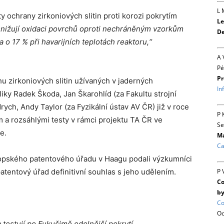
L 
y ochrany zirkoniových slitin proti korozi pokrytím
Le
snižují oxidaci povrchů oproti nechráněným vzorkům
De
a o 17 % při havarijních teplotách reaktoru,“
A 
Pé
Pr
hu zirkoniových slitin užívaných v jaderných
In
iky Radek Škoda, Jan Škarohlíd (za Fakultu strojní
ych, Andy Taylor (za Fyzikální ústav AV ČR) již v roce
P 
 a rozsáhlými testy v rámci projektu TA ČR ve
Se
e.
Ma
Ca
opského patentového úřadu v Haagu podali výzkumníci
P 
tentový úřad definitivní souhlas s jeho udělením.
Co
by
Co
Oc
 testují po Fukušimě odolnější pokrytí