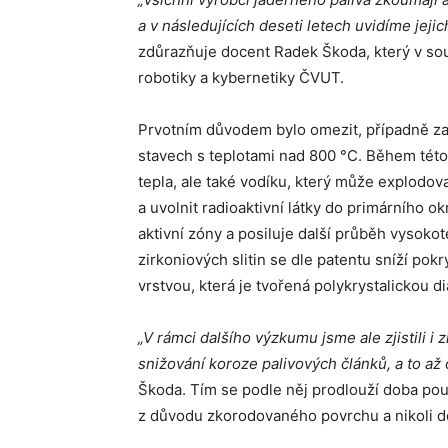
a
v
n
á
sleduj
í
c
í
ch deseti letech uvid
í
me jejic
zdůrazňuje docent Radek Škoda, který v sou
robotiky a kybernetiky ČVUT.
Prvotním důvodem bylo omezit, případně zame
stavech s teplotami nad 800 °C. Během tét
tepla, ale také vodíku, který může explodo
a uvolnit radioaktivní látky do primárního o
aktivní zóny a posiluje další průběh vysokot
zirkoniových slitin se dle patentu sníží po
vrstvou, která je tvořená polykrystalickou 
„V rámci dalšího výzkumu jsme ale zjistili i
snižování koroze palivových článků, a to až
Škoda. Tím se podle něj prodlouží doba použi
z důvodu zkorodovaného povrchu a nikoli d