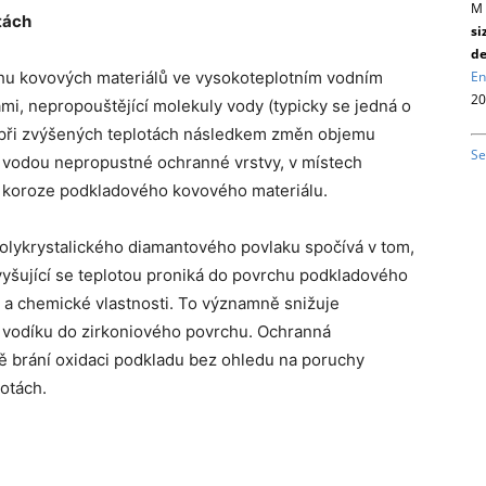
M 
otách
si
de
En
chu kovových materiálů ve vysokoteplotním vodním
20
mi, nepropouštějící molekuly vody (typicky se jedná o
le při zvýšených teplotách následkem změn objemu
Se
 vodou nepropustné ochranné vrstvy, v místech
e koroze podkladového kovového materiálu.
 polykrystalického diamantového povlaku spočívá v tom,
vyšující se teplotou proniká do povrchu podkladového
í a chemické vlastnosti. To významně snižuje
 vodíku do zirkoniového povrchu. Ochranná
ně brání oxidaci podkladu bez ohledu na poruchy
lotách.