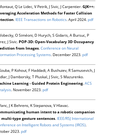
Montaut, Q Le Lidec, V Petrik, J Sivic, J Carpentier.
GJK++:
veraging Acceleration Methods for Faster Collision
tection
.
IEEE Transactions on Robotics
. April 2024.
pdf
Vobecky, O Siméoni, D Hurych, S Gidaris, A Bursuc, P
rez, J Sivic.
POP-3D: Open-Vocabulary 3D Occupancy
ediction from Images
.
Conference on Neural
formation Processing Systems
. December 2023.
pdf
Kouba, P Kohout, F Haddadi, A Bushuiev, R Samusevich, J
dlar, J Damborsky, T Pluskal, J Sivic, S Mazurenko.
chine Learning - Guided Protein Engineering
.
ACS
talysis
. November 2023.
pdf
Vanc, J K Behrens, K Stepanova, V Hlavac.
mmunicating human intent to a robotic companion
 multi-type gesture sentences
.
IEEE/RSJ International
nference on Intelligent Robots and Systems (IROS)
.
tober 2023.
pdf