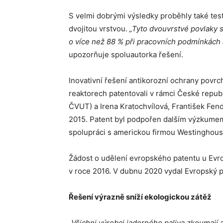
S velmi dobrými výsledky proběhly také test
dvojitou vrstvou.
„Tyto dvouvrstvé povlaky 
o
v
í
ce ne
ž
88 % p
ř
i pracovn
í
ch podm
í
nk
á
ch 
upozorňuje spoluautorka řešení.
Inovativní řešení antikorozní ochrany povrc
reaktorech patentovali v rámci České republ
ČVUT) a Irena Kratochvílová, František Fendr
2015. Patent byl podpořen dalším výzkumem
spolupráci s americkou firmou Westinghous
Žádost o udělení evropského patentu u Evr
v roce 2016. V dubnu 2020 vydal Evropský pa
Řešení výrazně sníží ekologickou zátěž
„Všichni výrobci jaderného paliva zkoumají a