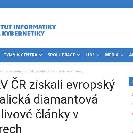
TÝMY & CENTRA
SPOLUPRÁCE
LIDÉ
MÉDIA
A
vropský patent: polykrystalická diamantová vrstva...
V ČR získali evropský
talická diamantová
livové články v
rech