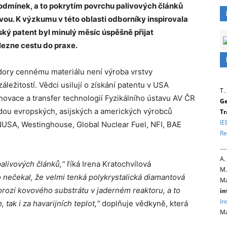
podmínek, a to pokrytím povrchu palivových článků
ou. K výzkumu v této oblasti odborníky inspirovala
ský patent byl minulý měsíc úspěšně přijat
ezne cestu do praxe.
ory cennému materiálu není výroba vrstvy
ežitostí. Vědci usilují o získání patentu v USA
T.
novace a transfer technologií Fyzikálního ústavu AV ČR
Ge
adou evropských, asijských a amerických výrobců
Tr
IE
NUSA, Westinghouse, Global Nuclear Fuel, NFI, BAE
Re
A.
alivových článků,“
říká Irena Kratochvílová
M.
o nečekal, že velmi tenká polykrystalická diamantová
Ma
orozi kovového substrátu v
jadern
é
m reaktoru, a to
in
In
 tak i za havarijních teplot,“
doplňuje vědkyně, která
Ma