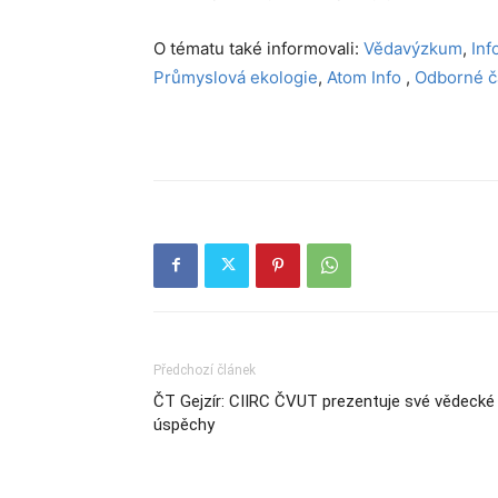
O tématu také informovali:
Vědavýzkum
,
Inf
Průmyslová ekologie
,
Atom Info
,
Odborné č
Předchozí článek
ČT Gejzír: CIIRC ČVUT prezentuje své vědecké
úspěchy