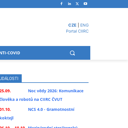
CZE
|
ENG
Portal CIIRC
NTI-COVID
UDÁLOSTI
25.09.
Noc vědy 2026: Komunikace
člověka a robotů na CIIRC ČVUT
01.10.
NCS 4.0 - Gramotnostní
koktejl
06.10. - 10.10.
Mezinárodní strojírenský