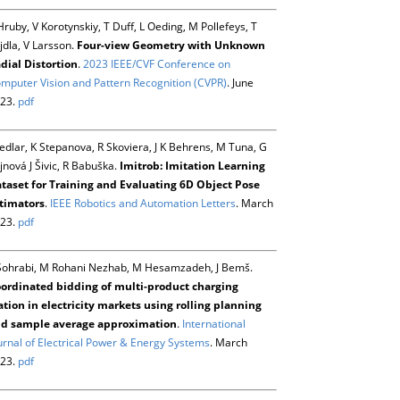
Hruby, V Korotynskiy, T Duff, L Oeding, M Pollefeys, T
jdla, V Larsson.
Four-view Geometry with Unknown
dial Distortion
.
2023 IEEE/CVF Conference on
mputer Vision and Pattern Recognition (CVPR)
. June
23.
pdf
Sedlar, K Stepanova, R Skoviera, J K Behrens, M Tuna, G
jnová J Šivic, R Babuška.
Imitrob: Imitation Learning
taset for Training and Evaluating 6D Object Pose
timators
.
IEEE Robotics and Automation Letters
. March
23.
pdf
Sohrabi, M Rohani Nezhab, M Hesamzadeh, J Bemš.
ordinated bidding of multi-product charging
ation in electricity markets using rolling planning
d sample average approximation
.
International
urnal of Electrical Power & Energy Systems
. March
23.
pdf