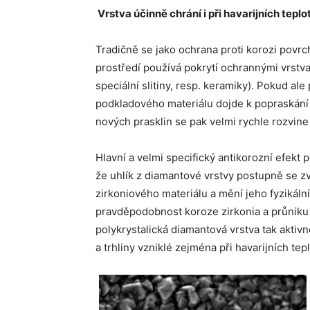
Vrstva účinně chrání i při havarijních tepl
Tradičně se jako ochrana proti korozi povr
prostředí používá pokrytí ochrannými vrstva
speciální slitiny, resp. keramiky). Pokud a
podkladového materiálu dojde k popraskání
nových prasklin se pak velmi rychle rozvin
Hlavní a velmi specifický antikorozní efekt
že uhlík z diamantové vrstvy postupně se z
zirkoniového materiálu a mění jeho fyzikáln
pravděpodobnost koroze zirkonia a průniku
polykrystalická diamantová vrstva tak aktiv
a trhliny vzniklé zejména při havarijních tep