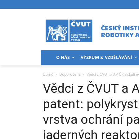
O NÁS
VÝZKUM & VZDĚLÁVÁNÍ
Domů
Doporučené
Vědci z ČVUT a AV ČR získali e
Vědci z ČVUT a A
patent: polykrys
vrstva ochrání pa
jaderných reakto