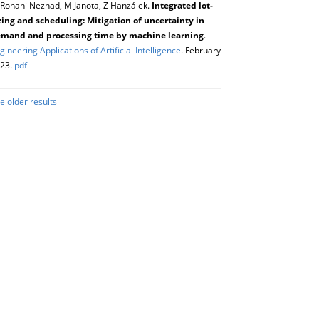
Rohani Nezhad, M Janota, Z Hanzálek.
Integrated lot-
zing and scheduling: Mitigation of uncertainty in
mand and processing time by machine learning
.
gineering Applications of Artificial Intelligence
. February
23.
pdf
e older results