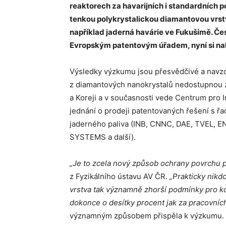
reaktorech za havarijních i standardních 
tenkou polykrystalickou diamantovou vrstv
například jaderná havárie ve Fukušimě. Če
Evropským patentovým úřadem, nyní si nal
Výsledky výzkumu jsou přesvědčivé a navzd
z diamantových nanokrystalů nedostupnou zál
a Koreji a v současnosti vede Centrum pro I
jednání o prodeji patentovaných řešení s ř
jaderného paliva (INB, CNNC, DAE, TVEL, E
SYSTEMS a další).
„Je to zcela nový způsob ochrany povrchu p
z Fyzikálního ústavu AV ČR.
„Prakticky nikd
vrstva tak významně zhorší podmínky pro k
dokonce o
desítky procent jak za pracovních,
významným způsobem přispěla k výzkumu.