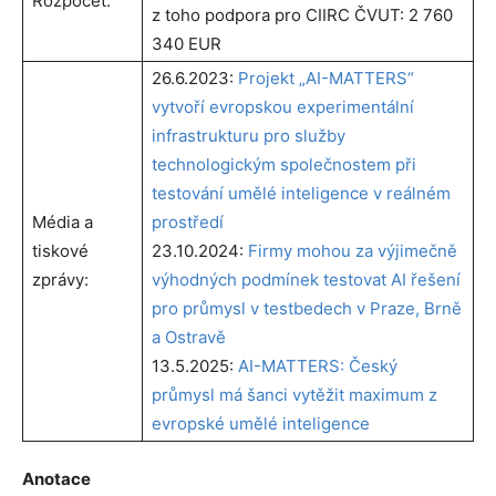
Rozpočet:
z toho podpora pro CIIRC ČVUT: 2 760
340 EUR
26.6.2023:
Projekt „AI-MATTERS“
vytvoří evropskou experimentální
infrastrukturu pro služby
technologickým společnostem při
testování umělé inteligence v reálném
Média a
prostředí
tiskové
23.10.2024:
Firmy mohou za výjimečně
zprávy:
výhodných podmínek testovat AI řešení
pro průmysl v testbedech v Praze, Brně
a Ostravě
13.5.2025:
AI-MATTERS: Český
průmysl má šanci vytěžit maximum z
evropské umělé inteligence
Anotace