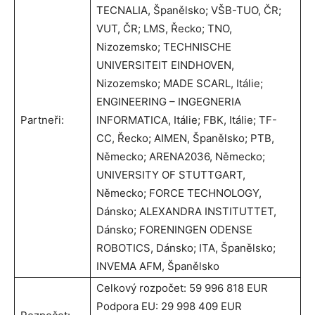
TECNALIA, Španělsko;
VŠB-TUO, ČR;
VUT, ČR;
LMS, Řecko;
TNO,
Nizozemsko;
TECHNISCHE
UNIVERSITEIT EINDHOVEN,
Nizozemsko;
MADE SCARL,
Itálie;
ENGINEERING – INGEGNERIA
Partneři:
INFORMATICA,
Itálie;
FBK, Itálie;
TF-
CC, Řecko;
AIMEN,
Španělsko;
PTB,
Německo;
ARENA2036, Německo;
UNIVERSITY OF STUTTGART,
Německo;
FORCE TECHNOLOGY,
Dánsko;
ALEXANDRA INSTITUTTET,
Dánsko;
FORENINGEN ODENSE
ROBOTICS, Dánsko;
I
TA,
Španělsko
;
INVEMA AFM,
Španělsko
Celkový rozpočet: 59 996 818 EUR
Podpora EU: 29 998 409 EUR