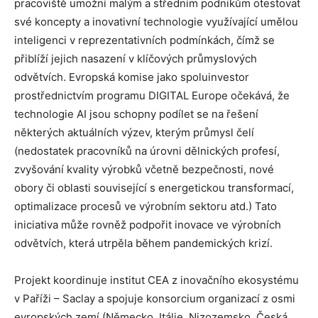
pracoviště umožní malým a středním podnikům otestovat
své koncepty a inovativní technologie využívající umělou
inteligenci v reprezentativních podmínkách, čímž se
přiblíží jejich nasazení v klíčových průmyslových
odvětvích. Evropská komise jako spoluinvestor
prostřednictvím programu DIGITAL Europe očekává, že
technologie AI jsou schopny podílet se na řešení
některých aktuálních výzev, kterým průmysl čelí
(nedostatek pracovníků na úrovni dělnických profesí,
zvyšování kvality výrobků včetně bezpečnosti, nové
obory či oblasti související s energetickou transformací,
optimalizace procesů ve výrobním sektoru atd.) Tato
iniciativa může rovněž podpořit inovace ve výrobních
odvětvích, která utrpěla během pandemických krizí.
Projekt koordinuje institut CEA z inovačního ekosystému
v Paříži – Saclay a spojuje konsorcium organizací z osmi
evropských zemí (Německo, Itálie, Nizozemsko, Česká