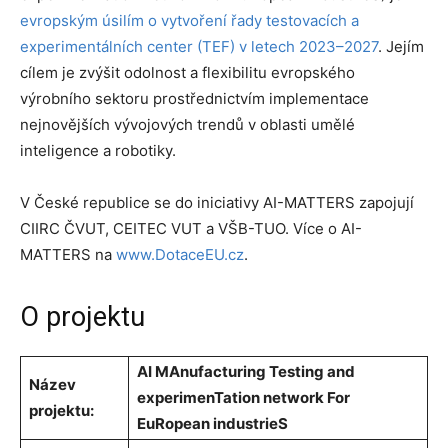
evropským úsilím o vytvoření řady testovacích a
experimentálních center (TEF) v letech 2023–2027
. Jejím
cílem je zvýšit odolnost a flexibilitu evropského
výrobního sektoru prostřednictvím implementace
nejnovějších vývojových trendů v oblasti umělé
inteligence a robotiky.
V České republice se do iniciativy AI-MATTERS zapojují
CIIRC ČVUT, CEITEC VUT a VŠB-TUO. Více o AI-
MATTERS na
www.DotaceEU.cz
.
O projektu
AI MAnufacturing Testing and
Název
experimenTation network For
projektu:
EuRopean industrieS