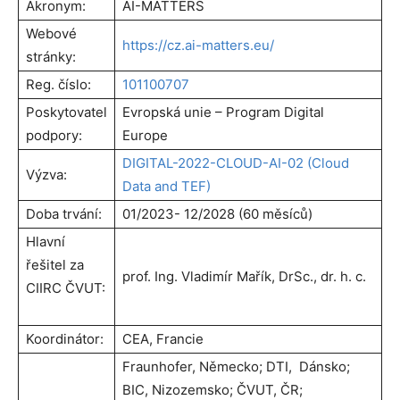
Akronym:
AI-MATTERS
Webové
https://cz.ai-matters.eu/
stránky:
Reg. číslo:
101100707
Poskytovatel
Evropská unie – Program D
igital
podpory:
Europe
DIGITAL-2022-CLOUD-AI-02 (Cloud
Výzva
:
Data and TEF)
Doba trvání:
01/2023- 12/2028 (60 měsíců)
Hlavní
řešitel za
prof. Ing. Vladimír Mařík, DrSc., dr. h. c.
CIIRC ČVUT:
Koordinátor:
CEA, Francie
Fraunhofer, Německo;
DTI, Dánsko;
BIC, Nizozemsko;
ČVUT, ČR;