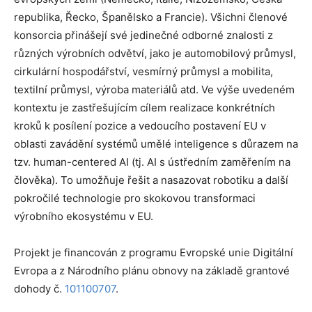
republika, Řecko, Španělsko a Francie). Všichni členové
konsorcia přinášejí své jedinečné odborné znalosti z
různých výrobních odvětví, jako je automobilový průmysl,
cirkulární hospodářství, vesmírný průmysl a mobilita,
textilní průmysl, výroba materiálů atd. Ve výše uvedeném
kontextu je zastřešujícím cílem realizace konkrétních
kroků k posílení pozice a vedoucího postavení EU v
oblasti zavádění systémů umělé inteligence s důrazem na
tzv. human-centered AI (tj. AI s ústředním zaměřením na
člověka). To umožňuje řešit a nasazovat robotiku a další
pokročilé technologie pro skokovou transformaci
výrobního ekosystému v EU.
Projekt je financován z programu Evropské unie Digitální
Evropa a z Národního plánu obnovy
na základě grantové
dohody č.
101100707
.