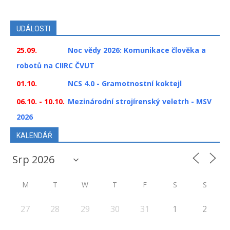
UDÁLOSTI
25.09.
Noc vědy 2026: Komunikace člověka a
robotů na CIIRC ČVUT
01.10.
NCS 4.0 - Gramotnostní koktejl
06.10. - 10.10.
Mezinárodní strojírenský veletrh - MSV
2026
KALENDÁŘ
M
T
W
T
F
S
S
27
28
29
30
31
1
2