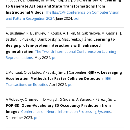
T. Souček, D. Damen, M. Wray, I. Laptev, J. Šivic.
GenHowTo: Learning
to Generate Actions and State Transformations from
Instructional Videos
.
The IEEE/CVF Conference on Computer Vision
and Pattern Recognition 2024
. June 2024.
pdf
A. Bushuiev, R. Bushuiev, P. Kouba, A. Filkin, M. Gabrielová, M. Gabriel, J.
Sedlář, T. Pluskal, J. Damborsky, S. Mazurenko, J. Šivic.
Learning to
design protein-protein interactions with enhanced
generalization
.
The Twelfth International Conference on Learning
Representations
. May 2024.
pdf
L Montaut, Q Le Lidec, V Petrik, J Sivic, J Carpentier.
GJK++: Leveraging
Acceleration Methods for Faster Collision Detection
.
IEEE
Transactions on Robotics
. April 2024.
pdf
A Vobecky, O Siméoni, D Hurych, S Gidaris, A Bursuc, P Pérez, J Sivic.
POP-3D: Open-Vocabulary 3D Occupancy Prediction from
Images
.
Conference on Neural Information Processing Systems
.
December 2023.
pdf