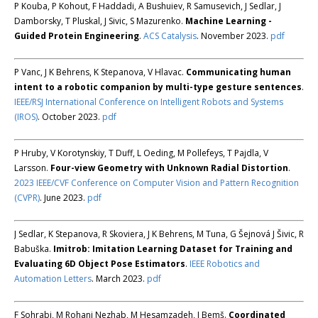
P Kouba, P Kohout, F Haddadi, A Bushuiev, R Samusevich, J Sedlar, J
Damborsky, T Pluskal, J Sivic, S Mazurenko.
Machine Learning -
Guided Protein Engineering
.
ACS Catalysis
. November 2023.
pdf
P Vanc, J K Behrens, K Stepanova, V Hlavac.
Communicating human
intent to a robotic companion by multi-type gesture sentences
.
IEEE/RSJ International Conference on Intelligent Robots and Systems
(IROS)
. October 2023.
pdf
P Hruby, V Korotynskiy, T Duff, L Oeding, M Pollefeys, T Pajdla, V
Larsson.
Four-view Geometry with Unknown Radial Distortion
.
2023 IEEE/CVF Conference on Computer Vision and Pattern Recognition
(CVPR)
. June 2023.
pdf
J Sedlar, K Stepanova, R Skoviera, J K Behrens, M Tuna, G Šejnová J Šivic, R
Babuška.
Imitrob: Imitation Learning Dataset for Training and
Evaluating 6D Object Pose Estimators
.
IEEE Robotics and
Automation Letters
. March 2023.
pdf
F Sohrabi, M Rohani Nezhab, M Hesamzadeh, J Bemš.
Coordinated