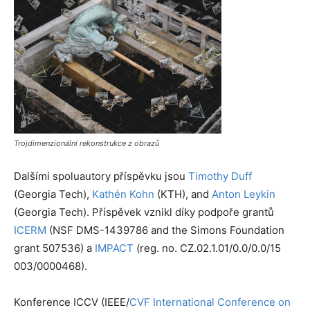
Trojdimenzionální rekonstrukce z obrazů
Dalšími spoluautory příspěvku jsou
Timothy Duff
(Georgia Tech),
Kathén Kohn
(KTH), and
Anton Leykin
(Georgia Tech). Příspěvek vznikl díky podpoře grantů
ICERM
(NSF DMS-1439786 and the Simons Foundation
grant 507536) a
IMPACT
(reg. no. CZ.02.1.01/0.0/0.0/15
003/0000468).
Konference ICCV (IEEE/
CVF
International Conference on