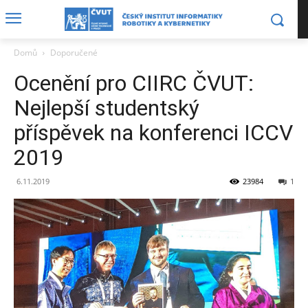
Domů
Doporučené
Ocenění pro CIIRC ČVUT:
Nejlepší studentský
příspěvek na konferenci ICCV
2019
6.11.2019
23984
1