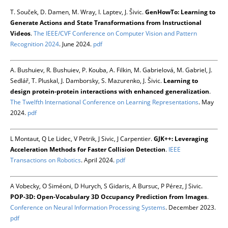
T. Souček, D. Damen, M. Wray, I. Laptev, J. Šivic.
GenHowTo: Learning to
Generate Actions and State Transformations from Instructional
Videos
.
The IEEE/CVF Conference on Computer Vision and Pattern
Recognition 2024
. June 2024.
pdf
A. Bushuiev, R. Bushuiev, P. Kouba, A. Filkin, M. Gabrielová, M. Gabriel, J.
Sedlář, T. Pluskal, J. Damborsky, S. Mazurenko, J. Šivic.
Learning to
design protein-protein interactions with enhanced generalization
.
The Twelfth International Conference on Learning Representations
. May
2024.
pdf
L Montaut, Q Le Lidec, V Petrik, J Sivic, J Carpentier.
GJK++: Leveraging
Acceleration Methods for Faster Collision Detection
.
IEEE
Transactions on Robotics
. April 2024.
pdf
A Vobecky, O Siméoni, D Hurych, S Gidaris, A Bursuc, P Pérez, J Sivic.
POP-3D: Open-Vocabulary 3D Occupancy Prediction from Images
.
Conference on Neural Information Processing Systems
. December 2023.
pdf