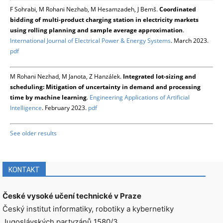
F Sohrabi, M Rohani Nezhab, M Hesamzadeh, J Bemš.
Coordinated
bidding of multi-product charging station in electricity markets
using rolling planning and sample average approximation
.
International Journal of Electrical Power & Energy Systems
. March 2023.
pdf
M Rohani Nezhad, M Janota, Z Hanzálek.
Integrated lot-sizing and
scheduling: Mitigation of uncertainty in demand and processing
time by machine learning
.
Engineering Applications of Artificial
Intelligence
. February 2023.
pdf
See older results
KONTAKT
České vysoké učení technické v Praze
Český institut informatiky, robotiky a kybernetiky
Jugoslávských partyzánů 1580/3