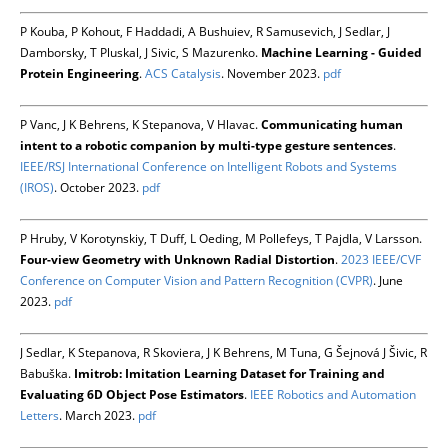
P Kouba, P Kohout, F Haddadi, A Bushuiev, R Samusevich, J Sedlar, J
Damborsky, T Pluskal, J Sivic, S Mazurenko.
Machine Learning - Guided
Protein Engineering
.
ACS Catalysis
. November 2023.
pdf
P Vanc, J K Behrens, K Stepanova, V Hlavac.
Communicating human
intent to a robotic companion by multi-type gesture sentences
.
IEEE/RSJ International Conference on Intelligent Robots and Systems
(IROS)
. October 2023.
pdf
P Hruby, V Korotynskiy, T Duff, L Oeding, M Pollefeys, T Pajdla, V Larsson.
Four-view Geometry with Unknown Radial Distortion
.
2023 IEEE/CVF
Conference on Computer Vision and Pattern Recognition (CVPR)
. June
2023.
pdf
J Sedlar, K Stepanova, R Skoviera, J K Behrens, M Tuna, G Šejnová J Šivic, R
Babuška.
Imitrob: Imitation Learning Dataset for Training and
Evaluating 6D Object Pose Estimators
.
IEEE Robotics and Automation
Letters
. March 2023.
pdf