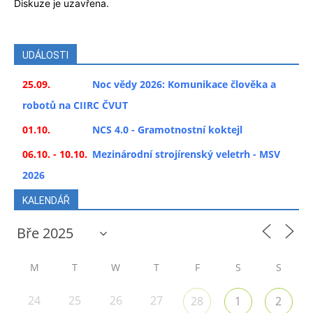
Diskuze je uzavřena.
UDÁLOSTI
25.09.
Noc vědy 2026: Komunikace člověka a
robotů na CIIRC ČVUT
01.10.
NCS 4.0 - Gramotnostní koktejl
06.10. - 10.10.
Mezinárodní strojírenský veletrh - MSV
2026
KALENDÁŘ
M
T
W
T
F
S
S
24
25
26
27
28
1
2