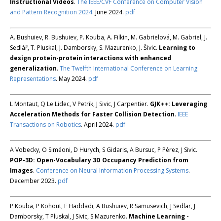
Instructional Videos
.
The IEEE/CVF Conference on Computer Vision
and Pattern Recognition 2024
. June 2024.
pdf
A. Bushuiev, R. Bushuiev, P. Kouba, A. Filkin, M. Gabrielová, M. Gabriel, J.
Sedlář, T. Pluskal, J. Damborsky, S. Mazurenko, J. Šivic.
Learning to
design protein-protein interactions with enhanced
generalization
.
The Twelfth International Conference on Learning
Representations
. May 2024.
pdf
L Montaut, Q Le Lidec, V Petrik, J Sivic, J Carpentier.
GJK++: Leveraging
Acceleration Methods for Faster Collision Detection
.
IEEE
Transactions on Robotics
. April 2024.
pdf
A Vobecky, O Siméoni, D Hurych, S Gidaris, A Bursuc, P Pérez, J Sivic.
POP-3D: Open-Vocabulary 3D Occupancy Prediction from
Images
.
Conference on Neural Information Processing Systems
.
December 2023.
pdf
P Kouba, P Kohout, F Haddadi, A Bushuiev, R Samusevich, J Sedlar, J
Damborsky, T Pluskal, J Sivic, S Mazurenko.
Machine Learning -