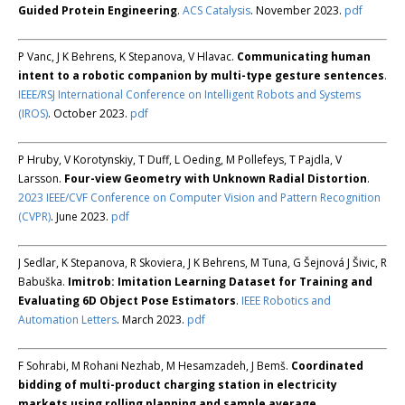
Guided Protein Engineering
.
ACS Catalysis
. November 2023.
pdf
P Vanc, J K Behrens, K Stepanova, V Hlavac.
Communicating human
intent to a robotic companion by multi-type gesture sentences
.
IEEE/RSJ International Conference on Intelligent Robots and Systems
(IROS)
. October 2023.
pdf
P Hruby, V Korotynskiy, T Duff, L Oeding, M Pollefeys, T Pajdla, V
Larsson.
Four-view Geometry with Unknown Radial Distortion
.
2023 IEEE/CVF Conference on Computer Vision and Pattern Recognition
(CVPR)
. June 2023.
pdf
J Sedlar, K Stepanova, R Skoviera, J K Behrens, M Tuna, G Šejnová J Šivic, R
Babuška.
Imitrob: Imitation Learning Dataset for Training and
Evaluating 6D Object Pose Estimators
.
IEEE Robotics and
Automation Letters
. March 2023.
pdf
F Sohrabi, M Rohani Nezhab, M Hesamzadeh, J Bemš.
Coordinated
bidding of multi-product charging station in electricity
markets using rolling planning and sample average