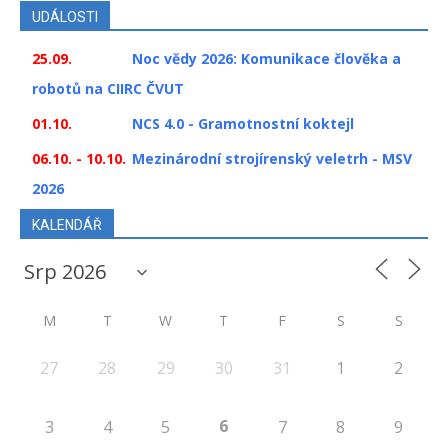
UDÁLOSTI
25.09.
Noc vědy 2026: Komunikace člověka a
robotů na CIIRC ČVUT
01.10.
NCS 4.0 - Gramotnostní koktejl
06.10. - 10.10.
Mezinárodní strojírenský veletrh - MSV
2026
KALENDÁŘ
M
T
W
T
F
S
S
27
28
29
30
31
1
2
6
3
4
5
7
8
9