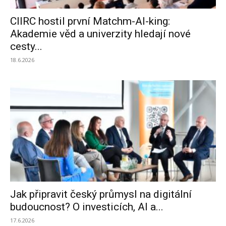
CIIRC hostil první Matchm-AI-king:
Akademie věd a univerzity hledají nové
cesty...
18.6.2026
Jak připravit český průmysl na digitální
budoucnost? O investicích, AI a...
17.6.2026