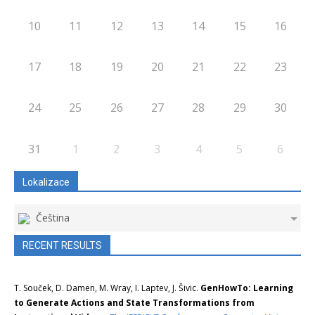
10
11
12
13
14
15
16
17
18
19
20
21
22
23
24
25
26
27
28
29
30
31
1
2
3
4
5
6
Lokalizace
Čeština
RECENT RESULTS
T. Souček, D. Damen, M. Wray, I. Laptev, J. Šivic.
GenHowTo: Learning
to Generate Actions and State Transformations from