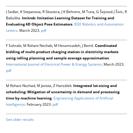
J Sedlar, K Stepanova, R Skoviera, J K Behrens, M Tuna, G Šejnová J Šivic, R
Babuška.
Imitrob: Imitation Learning Dataset for Training and
Evaluating 6D Object Pose Estimators
.
IEEE Robotics and Automation
Letters
. March 2023.
pdf
F Sohrabi, M Rohani Nezhab, M Hesamzadeh, J Bemš.
Coordinated
bidding of multi-product charging station in electricity markets
using rolling planning and sample average approximation
.
International Journal of Electrical Power & Energy Systems
. March 2023.
pdf
M Rohani Nezhad, M Janota, Z Hanzálek.
Integrated lot-sizing and
scheduling: Mitigation of uncertainty in demand and processing
time by machine learning
.
Engineering Applications of Artificial
Intelligence
. February 2023.
pdf
See older results