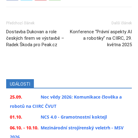
Předchozí článek
Další článek
Dostavba Dukovan a role
Konference “Právní aspekty AI
českých firem ve výstavbě –
a robotiky” na CIIRC, 29.
Radek Škoda pro Peak.cz
května 2025
UDÁLOSTI
25.09.
Noc vědy 2026: Komunikace člověka a
robotů na CIIRC ČVUT
01.10.
NCS 4.0 - Gramotnostní koktejl
06.10. - 10.10.
Mezinárodní strojírenský veletrh - MSV
2026