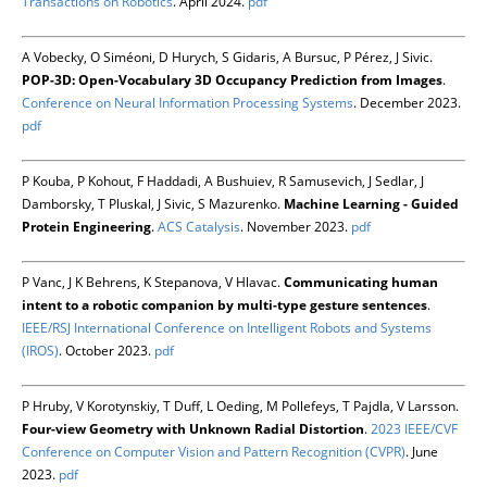
Transactions on Robotics
. April 2024.
pdf
A Vobecky, O Siméoni, D Hurych, S Gidaris, A Bursuc, P Pérez, J Sivic.
POP-3D: Open-Vocabulary 3D Occupancy Prediction from Images
.
Conference on Neural Information Processing Systems
. December 2023.
pdf
P Kouba, P Kohout, F Haddadi, A Bushuiev, R Samusevich, J Sedlar, J
Damborsky, T Pluskal, J Sivic, S Mazurenko.
Machine Learning - Guided
Protein Engineering
.
ACS Catalysis
. November 2023.
pdf
P Vanc, J K Behrens, K Stepanova, V Hlavac.
Communicating human
intent to a robotic companion by multi-type gesture sentences
.
IEEE/RSJ International Conference on Intelligent Robots and Systems
(IROS)
. October 2023.
pdf
P Hruby, V Korotynskiy, T Duff, L Oeding, M Pollefeys, T Pajdla, V Larsson.
Four-view Geometry with Unknown Radial Distortion
.
2023 IEEE/CVF
Conference on Computer Vision and Pattern Recognition (CVPR)
. June
2023.
pdf