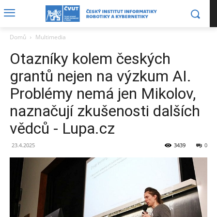
Domů
Multimedia
Otazníky kolem českých
grantů nejen na výzkum AI.
Problémy nemá jen Mikolov,
naznačují zkušenosti dalších
vědců - Lupa.cz
23.4.2025
3439
0