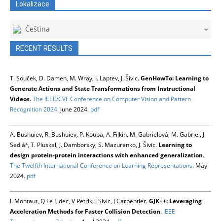
Lokalizace
Čeština
RECENT RESULTS
T. Souček, D. Damen, M. Wray, I. Laptev, J. Šivic.
GenHowTo: Learning to
Generate Actions and State Transformations from Instructional
Videos
.
The IEEE/CVF Conference on Computer Vision and Pattern
Recognition 2024
. June 2024.
pdf
A. Bushuiev, R. Bushuiev, P. Kouba, A. Filkin, M. Gabrielová, M. Gabriel, J.
Sedlář, T. Pluskal, J. Damborsky, S. Mazurenko, J. Šivic.
Learning to
design protein-protein interactions with enhanced generalization
.
The Twelfth International Conference on Learning Representations
. May
2024.
pdf
L Montaut, Q Le Lidec, V Petrik, J Sivic, J Carpentier.
GJK++: Leveraging
Acceleration Methods for Faster Collision Detection
.
IEEE