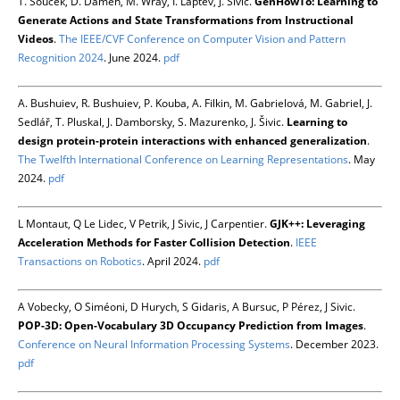
T. Souček, D. Damen, M. Wray, I. Laptev, J. Šivic.
GenHowTo: Learning to
Generate Actions and State Transformations from Instructional
Videos
.
The IEEE/CVF Conference on Computer Vision and Pattern
Recognition 2024
. June 2024.
pdf
A. Bushuiev, R. Bushuiev, P. Kouba, A. Filkin, M. Gabrielová, M. Gabriel, J.
Sedlář, T. Pluskal, J. Damborsky, S. Mazurenko, J. Šivic.
Learning to
design protein-protein interactions with enhanced generalization
.
The Twelfth International Conference on Learning Representations
. May
2024.
pdf
L Montaut, Q Le Lidec, V Petrik, J Sivic, J Carpentier.
GJK++: Leveraging
Acceleration Methods for Faster Collision Detection
.
IEEE
Transactions on Robotics
. April 2024.
pdf
A Vobecky, O Siméoni, D Hurych, S Gidaris, A Bursuc, P Pérez, J Sivic.
POP-3D: Open-Vocabulary 3D Occupancy Prediction from Images
.
Conference on Neural Information Processing Systems
. December 2023.
pdf