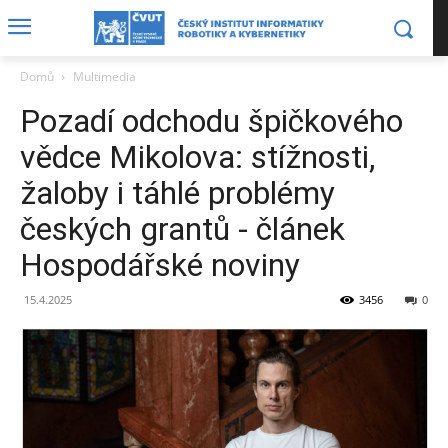
Domů
Multimedia
Pozadí odchodu špičkového
vědce Mikolova: stížnosti,
žaloby i táhlé problémy
českých grantů - článek
Hospodářské noviny
15.4.2025
3456
0