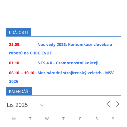
UDÁLOSTI
25.09.
Noc vědy 2026: Komunikace člověka a
robotů na CIIRC ČVUT
01.10.
NCS 4.0 - Gramotnostní koktejl
06.10. - 10.10.
Mezinárodní strojírenský veletrh - MSV
2026
KALENDÁŘ
M
T
W
T
F
S
S