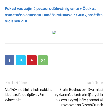
Pokud vás zajímá pozadí udělování grantů v Česku a
samotného odchodu Tomáše Mikolova z CIIRC, přečtěte
si článek ZDE.
Předchozí článek
Další článek
Maříkův institut v Indii nabídne
Bratři Bushuieovi: Dva mladí
laboratoře se špičkovým
výzkumníci, kteří chtějí zrychlit
vybavením
a zlevnit vývoj léčiv pomocí AI
– rozhovor na CzechCrunch