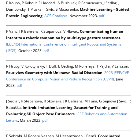
P Kouba, P Kohout, F Haddadi, A Bushuiev, R Samusevich, J Sedlar, J
Damborsky, T Pluskal, J Sivic, S Mazurenko.
Machine Learning - Guided
Protein Engineering
.
ACS Catalysis
. November 2023.
pdf
P Vanc, J K Behrens, K Stepanova, V Hlavac.
Communicating human
intent to a robotic companion by multi-type gesture sentences
.
IEEE/RSJ International Conference on Intelligent Robots and Systems
(IROS)
. October 2023.
pdf
P Hruby, V Korotynskiy, T Duff, L Oeding, M Pollefeys, T Pajdla, V Larsson.
Four-view Geometry with Unknown Radial Distortion
.
2023 IEEE/CVF
Conference on Computer Vision and Pattern Recognition (CVPR)
. June
2023.
pdf
J Sedlar, K Stepanova, R Skoviera, J K Behrens, M Tuna, G Šejnová J Šivic, R
Babuška.
Imitrob: Imitation Learning Dataset for Training and
Evaluating 6D Object Pose Estimators
.
IEEE Robotics and Automation
Letters
. March 2023.
pdf
F Sohrabi, M Rohani Nezhab, M Hesamzadeh, J Bemš.
Coordinated