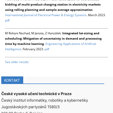
bidding of multi-product charging station in electricity markets
using rolling planning and sample average approximation
.
International Journal of Electrical Power & Energy Systems
. March 2023.
pdf
M Rohani Nezhad, M Janota, Z Hanzálek.
Integrated lot-sizing and
scheduling: Mitigation of uncertainty in demand and processing
time by machine learning
.
Engineering Applications of Artificial
Intelligence
. February 2023.
pdf
See older results
KONTAKT
České vysoké učení technické v Praze
Český institut informatiky, robotiky a kybernetiky
Jugoslávských partyzánů 1580/3