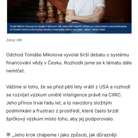
Zdroj: HN
Odchod Tomáše Mikolova vyvolal širší debatu o systému
financování vědy v Česku. Rozhodli jsme se k tématu dále
nemlčet.
Vážíme si toho, že se před pěti lety vrátil z USA a rozhodl
se rozvíjet výzkum umělé inteligence právě na CIIRC.
Jeho přínos trval řadu let, a to navzdory složitým
podmínkám a frustraci z prostředí, které často brzdí
špičkový výzkum místo toho, aby jej podporovalo.
💬 „Jeho krok chápeme i jako způsob, jak důrazněji