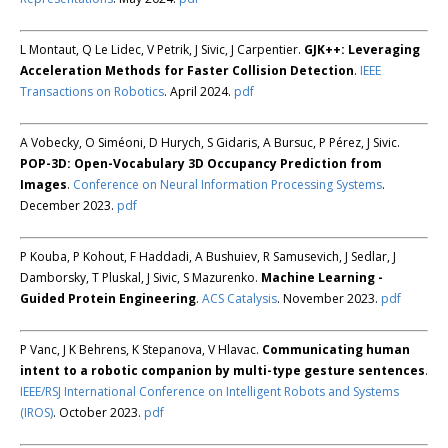
L Montaut, Q Le Lidec, V Petrik, J Sivic, J Carpentier.
GJK++: Leveraging
Acceleration Methods for Faster Collision Detection
.
IEEE
Transactions on Robotics
. April 2024.
pdf
A Vobecky, O Siméoni, D Hurych, S Gidaris, A Bursuc, P Pérez, J Sivic.
POP-3D: Open-Vocabulary 3D Occupancy Prediction from
Images
.
Conference on Neural Information Processing Systems
.
December 2023.
pdf
P Kouba, P Kohout, F Haddadi, A Bushuiev, R Samusevich, J Sedlar, J
Damborsky, T Pluskal, J Sivic, S Mazurenko.
Machine Learning -
Guided Protein Engineering
.
ACS Catalysis
. November 2023.
pdf
P Vanc, J K Behrens, K Stepanova, V Hlavac.
Communicating human
intent to a robotic companion by multi-type gesture sentences
.
IEEE/RSJ International Conference on Intelligent Robots and Systems
(IROS)
. October 2023.
pdf