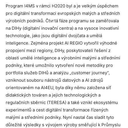
Program I4MS v rámci H2020 byl a je velkým úspěchem
pro digitální transformaci evropských malých a středních
výrobních podniků. Čtvrtá fáze programu se zaměřovala
na DIHy (digitalní inovační centra) a na vysoce inovativní
technologie, jako jsou digitální dvojčata a umělá
inteligence. Zejména projekt AI REGIO vytvořil výhodné
propojení mezi regiony, DIHy, poskytovateli řešení z
oblasti umělé inteligence a výrobními malými a středními
podniky, které umožnilo vytvoření nové metodiky pro
portfolia služeb DIHů a analýzu „customer journey“,
vzniknout souboru nástrojů datových a AI zdrojů
orientovaném na AI4EU, byla díky němu založena síť
didaktických továren a jejich technologických a
regulačních sběrnic (TERESA) a také vznikl ekosystému
experimentů a cest digitální transformace řízených
malými a středními podniky. Nyní nastal čas sladit tyto
důležité výsledky s vývojem výroby směřující k Průmyslu