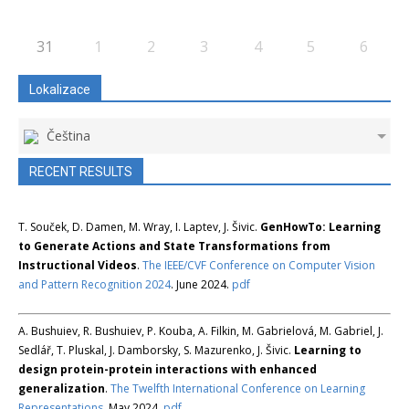
31
1
2
3
4
5
6
Lokalizace
Čeština
RECENT RESULTS
T. Souček, D. Damen, M. Wray, I. Laptev, J. Šivic.
GenHowTo: Learning
to Generate Actions and State Transformations from
Instructional Videos
.
The IEEE/CVF Conference on Computer Vision
and Pattern Recognition 2024
. June 2024.
pdf
A. Bushuiev, R. Bushuiev, P. Kouba, A. Filkin, M. Gabrielová, M. Gabriel, J.
Sedlář, T. Pluskal, J. Damborsky, S. Mazurenko, J. Šivic.
Learning to
design protein-protein interactions with enhanced
generalization
.
The Twelfth International Conference on Learning
Representations
. May 2024.
pdf