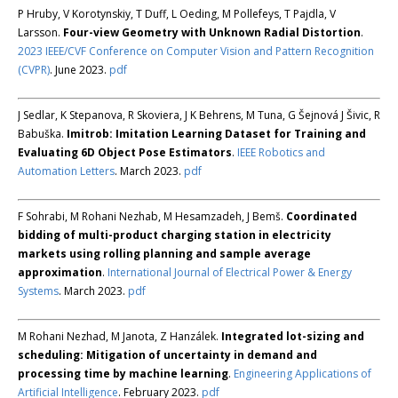
P Hruby, V Korotynskiy, T Duff, L Oeding, M Pollefeys, T Pajdla, V
Larsson.
Four-view Geometry with Unknown Radial Distortion
.
2023 IEEE/CVF Conference on Computer Vision and Pattern Recognition
(CVPR)
. June 2023.
pdf
J Sedlar, K Stepanova, R Skoviera, J K Behrens, M Tuna, G Šejnová J Šivic, R
Babuška.
Imitrob: Imitation Learning Dataset for Training and
Evaluating 6D Object Pose Estimators
.
IEEE Robotics and
Automation Letters
. March 2023.
pdf
F Sohrabi, M Rohani Nezhab, M Hesamzadeh, J Bemš.
Coordinated
bidding of multi-product charging station in electricity
markets using rolling planning and sample average
approximation
.
International Journal of Electrical Power & Energy
Systems
. March 2023.
pdf
M Rohani Nezhad, M Janota, Z Hanzálek.
Integrated lot-sizing and
scheduling: Mitigation of uncertainty in demand and
processing time by machine learning
.
Engineering Applications of
Artificial Intelligence
. February 2023.
pdf