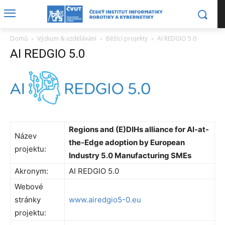
Domů
Výzkum & vzdělávání
Běžící projekty
AI REDGIO 5.0
AI REDGIO 5.0
Regions and (E)DIHs alliance for AI-at-
Název
the-Edge adoption by European
projektu:
Industry 5.0 Manufacturing SMEs
Akronym:
AI REDGIO 5.0
Webové
stránky
www.airedgio5-0.eu
projektu: