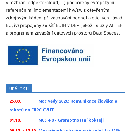
v rozhraní edge-to-cloud; iii) podpořeny evropskými
referenčními implementacemi hw/sw s otevřeným
zdrojovým kódem při zachování hodnot a etických zásad
EU; iv) propojeny se sítí EDIH v DEP, jakož i s uzly AI TEF
a programem zavádění datových prostorů Data Spaces.
UDÁLOSTI
25.09.
Noc vědy 2026: Komunikace člověka a
robotů na CIIRC ČVUT
01.10.
NCS 4.0 - Gramotnostní koktejl
06.10. - 10.10.
Mezinárodní strojírenský veletrh - MSV