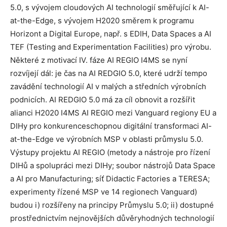
5.0, s vývojem cloudových AI technologií směřující k AI-
at-the-Edge, s vývojem H2020 směrem k programu
Horizont a Digital Europe, např. s EDIH, Data Spaces a AI
TEF (Testing and Experimentation Facilities) pro výrobu.
Některé z motivací IV. fáze AI REGIO I4MS se nyní
rozvíjejí dál: je čas na AI REDGIO 5.0, které udrží tempo
zavádění technologií AI v malých a středních výrobních
podnicích. AI REDGIO 5.0 má za cíl obnovit a rozšířit
alianci H2020 I4MS AI REGIO mezi Vanguard regiony EU a
DIHy pro konkurenceschopnou digitální transformaci AI-
at-the-Edge ve výrobních MSP v oblasti průmyslu 5.0.
Výstupy projektu AI REGIO (metody a nástroje pro řízení
DIHů a spolupráci mezi DIHy; soubor nástrojů Data Space
a AI pro Manufacturing; síť Didactic Factories a TERESA;
experimenty řízené MSP ve 14 regionech Vanguard)
budou i) rozšířeny na principy Průmyslu 5.0; ii) dostupné
prostřednictvím nejnovějších důvěryhodných technologií