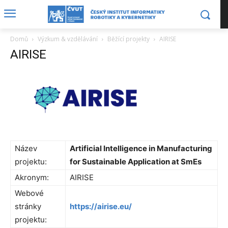
Domů
Výzkum & vzdělávání
Běžící projekty
AIRISE
AIRISE
Název
Artificial Intelligence in Manufacturing
projektu:
for Sustainable Application at SmEs
Akronym:
AIRISE
Webové
stránky
https://airise.eu/
projektu: