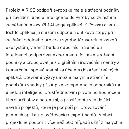
Projekt AIRISE podpoří evropské malé a střední podniky
při zavádění umělé inteligence do výroby se zvláštním
zaměřením na využití AI edge aplikací. Klíčovým cílem
těchto aplikací je snížení odpadu a uhlíkové stopy při
zajištění odolného provozu výroby. Konsorcium vytvoří
ekosystém, v němž budou odborníci na umělou
inteligenci podporovat experimentující malé a střední
podniky a propojovat je s digitálními inovačními centry a
komerčními společnostmi za účelem dosažení reálných
aplikací. Otevřené výzvy umožní malým a středním
podnikům snadný přístup ke kompetencím odborníků na
umělou inteligenci prostřednictvím prvotního hodnocení,
které určí stav a potenciál, a prostřednictvím dalších
návrhů projektů, které je podpoří při provozování
pilotních aplikací a ověřovacích experimentů. Ambicí
projektu je podpořit více než 500 případů užití z malých a