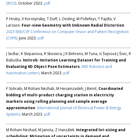
(IROS)
. October 2023.
pdf
P Hruby, V Korotynskiy, T Duff, L Oeding, M Pollefeys, T Pajdla, V
Larsson.
Four-view Geometry with Unknown Radial Distortion
.
2023 IEEE/CVF Conference on Computer Vision and Pattern Recognition
(CVPR)
. June 2023.
pdf
J Sedlar, K Stepanova, R Skoviera, J K Behrens, M Tuna, G Šejnová J Šivic, R
Babuška.
Imitrob: Imitation Learning Dataset for Training and
Evaluating 6D Object Pose Estimators
.
IEEE Robotics and
Automation Letters
. March 2023.
pdf
F Sohrabi, M Rohani Nezhab, M Hesamzadeh, J Bemš.
Coordinated
bidding of multi-product charging station in electricity
markets using rolling planning and sample average
approximation
.
International Journal of Electrical Power & Energy
Systems
. March 2023.
pdf
M Rohani Nezhad, M Janota, Z Hanzálek.
Integrated lot-sizing and
scheduling: Mitigation of uncertainty in demand and