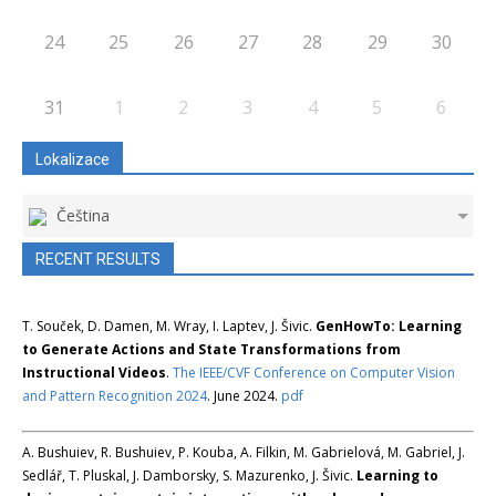
24
25
26
27
28
29
30
31
1
2
3
4
5
6
Lokalizace
Čeština
RECENT RESULTS
T. Souček, D. Damen, M. Wray, I. Laptev, J. Šivic.
GenHowTo: Learning
to Generate Actions and State Transformations from
Instructional Videos
.
The IEEE/CVF Conference on Computer Vision
and Pattern Recognition 2024
. June 2024.
pdf
A. Bushuiev, R. Bushuiev, P. Kouba, A. Filkin, M. Gabrielová, M. Gabriel, J.
Sedlář, T. Pluskal, J. Damborsky, S. Mazurenko, J. Šivic.
Learning to