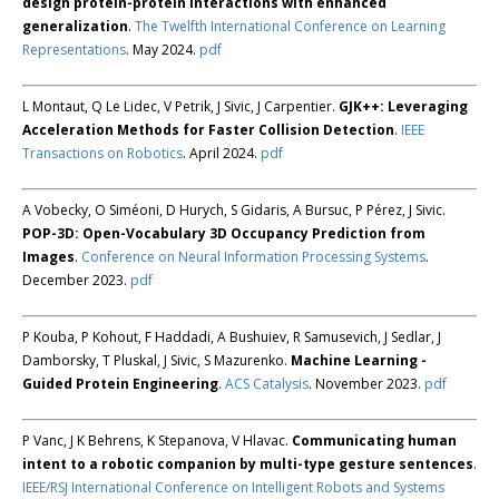
design protein-protein interactions with enhanced
generalization
.
The Twelfth International Conference on Learning
Representations
. May 2024.
pdf
L Montaut, Q Le Lidec, V Petrik, J Sivic, J Carpentier.
GJK++: Leveraging
Acceleration Methods for Faster Collision Detection
.
IEEE
Transactions on Robotics
. April 2024.
pdf
A Vobecky, O Siméoni, D Hurych, S Gidaris, A Bursuc, P Pérez, J Sivic.
POP-3D: Open-Vocabulary 3D Occupancy Prediction from
Images
.
Conference on Neural Information Processing Systems
.
December 2023.
pdf
P Kouba, P Kohout, F Haddadi, A Bushuiev, R Samusevich, J Sedlar, J
Damborsky, T Pluskal, J Sivic, S Mazurenko.
Machine Learning -
Guided Protein Engineering
.
ACS Catalysis
. November 2023.
pdf
P Vanc, J K Behrens, K Stepanova, V Hlavac.
Communicating human
intent to a robotic companion by multi-type gesture sentences
.
IEEE/RSJ International Conference on Intelligent Robots and Systems