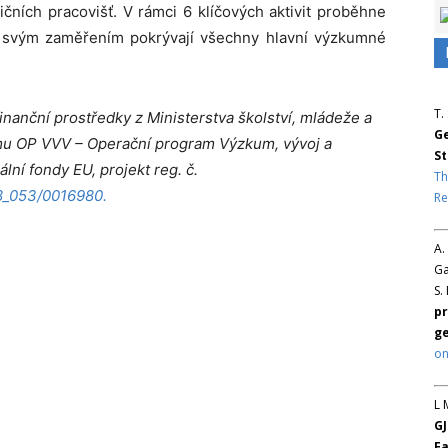
čních pracovišť. V rámci 6 klíčových aktivit proběhne
é svým zaměřením pokrývají všechny hlavní výzkumné
T.
finanční prostředky z Ministerstva školství, mládeže a
Ge
mu OP VVV – Operační program Výzkum, vývoj a
St
ální fondy EU, projekt reg. č.
Th
18_053/0016980.
Re
A.
Ga
S.
pr
ge
on
L 
GJ
Fa