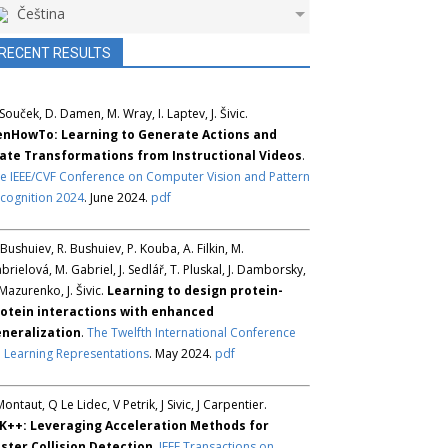
Čeština
RECENT RESULTS
 Souček, D. Damen, M. Wray, I. Laptev, J. Šivic.
nHowTo: Learning to Generate Actions and
ate Transformations from Instructional Videos
.
e IEEE/CVF Conference on Computer Vision and Pattern
cognition 2024
. June 2024.
pdf
 Bushuiev, R. Bushuiev, P. Kouba, A. Filkin, M.
brielová, M. Gabriel, J. Sedlář, T. Pluskal, J. Damborsky,
 Mazurenko, J. Šivic.
Learning to design protein-
otein interactions with enhanced
neralization
.
The Twelfth International Conference
 Learning Representations
. May 2024.
pdf
Montaut, Q Le Lidec, V Petrik, J Sivic, J Carpentier.
K++: Leveraging Acceleration Methods for
ster Collision Detection
.
IEEE Transactions on