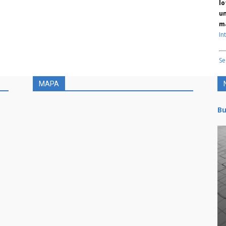
lo
un
ma
In
Se
MAPA
Bu