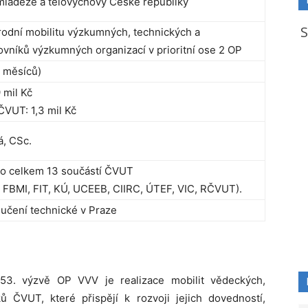
 mládeže a tělovýchovy České republiky
odní mobilitu výzkumných, technických a
ovníků výzkumných organizací v prioritní ose 2 OP
 měsíců)
 mil Kč
ČVUT: 1,3 mil Kč
á, CSc.
no celkem 13 součástí ČVUT
D, FBMI, FIT, KÚ, UCEEB, CIIRC, ÚTEF, VIC, RČVUT).
učení technické v Praze
 53. výzvě OP VVV je realizace mobilit vědeckých,
ků ČVUT, které přispějí k rozvoji jejich dovedností,