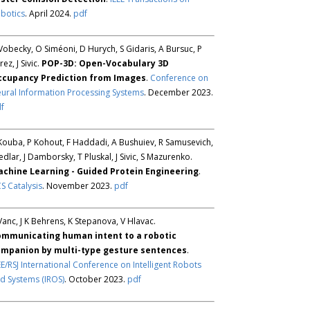
botics
. April 2024.
pdf
Vobecky, O Siméoni, D Hurych, S Gidaris, A Bursuc, P
rez, J Sivic.
POP-3D: Open-Vocabulary 3D
ccupancy Prediction from Images
.
Conference on
ural Information Processing Systems
. December 2023.
f
Kouba, P Kohout, F Haddadi, A Bushuiev, R Samusevich,
Sedlar, J Damborsky, T Pluskal, J Sivic, S Mazurenko.
chine Learning - Guided Protein Engineering
.
S Catalysis
. November 2023.
pdf
Vanc, J K Behrens, K Stepanova, V Hlavac.
mmunicating human intent to a robotic
mpanion by multi-type gesture sentences
.
EE/RSJ International Conference on Intelligent Robots
d Systems (IROS)
. October 2023.
pdf