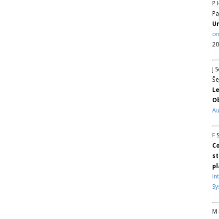
P 
Pa
Un
on
20
J 
Še
Le
Ob
Au
F 
Co
st
pl
In
Sy
M 