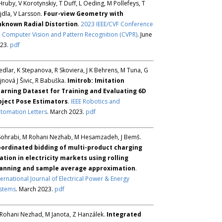
Hruby, V Korotynskiy, T Duff, L Oeding, M Pollefeys, T
jdla, V Larsson.
Four-view Geometry with
known Radial Distortion
.
2023 IEEE/CVF Conference
 Computer Vision and Pattern Recognition (CVPR)
. June
23.
pdf
Sedlar, K Stepanova, R Skoviera, J K Behrens, M Tuna, G
jnová J Šivic, R Babuška.
Imitrob: Imitation
arning Dataset for Training and Evaluating 6D
ject Pose Estimators
.
IEEE Robotics and
tomation Letters
. March 2023.
pdf
Sohrabi, M Rohani Nezhab, M Hesamzadeh, J Bemš.
ordinated bidding of multi-product charging
ation in electricity markets using rolling
anning and sample average approximation
.
ternational Journal of Electrical Power & Energy
stems
. March 2023.
pdf
Rohani Nezhad, M Janota, Z Hanzálek.
Integrated