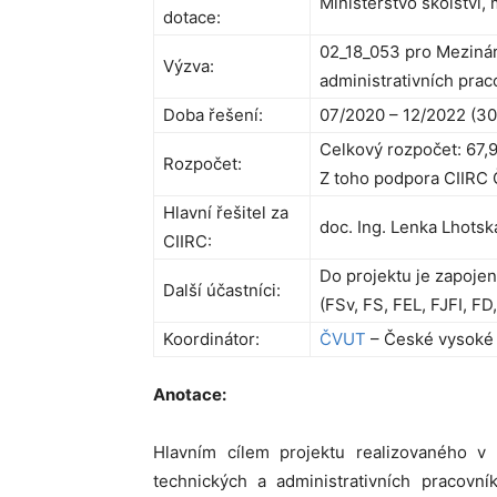
Ministerstvo školství,
dotace:
02_18_053 pro Mezinár
Výzva:
administrativních prac
Doba řešení:
07/2020 – 12/2022 (30
Celkový rozpočet: 67,9
Rozpočet:
Z toho podpora CIIRC 
Hlavní řešitel za
doc. Ing. Lenka Lhotsk
CIIRC:
Do projektu je zapoje
Další účastníci:
(FSv, FS, FEL, FJFI, F
Koordinátor:
ČVUT
– České vysoké 
Anotace:
Hlavním cílem projektu realizovaného v
technických a administrativních pracovní