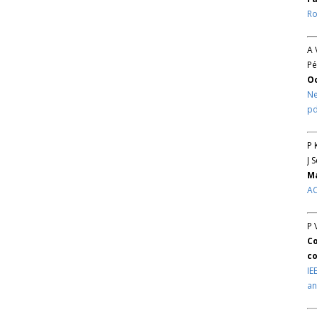
Ro
A 
Pé
O
Ne
pd
P 
J 
Ma
AC
P 
Co
co
IE
an