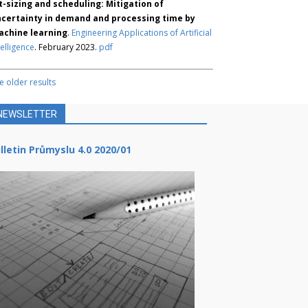
t-sizing and scheduling: Mitigation of
certainty in demand and processing time by
chine learning
.
Engineering Applications of Artificial
telligence
. February 2023.
pdf
e older results
NEWSLETTER
lletin Průmyslu 4.0 2020/01