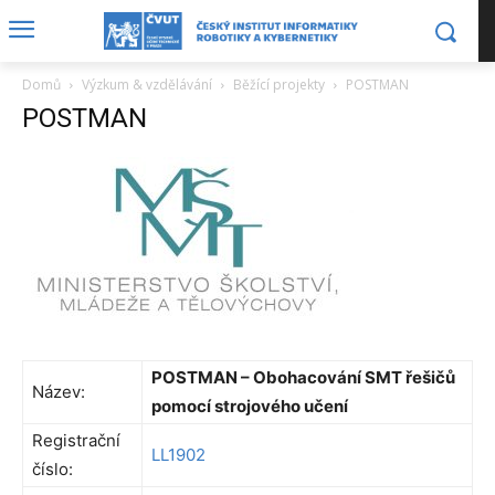
Domů
Výzkum & vzdělávání
Běžící projekty
POSTMAN
POSTMAN
POSTMAN – Obohacování SMT řešičů
Název:
pomocí strojového učení
Registrační
LL1902
číslo: