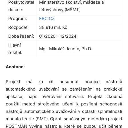
Poskytovatel
Ministerstvo školství, mládeže a
dotace:
tělovýchovy (MŠMT)
Program:
ERC CZ
Rozpočet:
38 916 mil. Kč
Doba řešení:
01/2020 – 12/2024
Hlavní
Mgr. Mikoláš Janota, Ph.D.
řešitel:
Anotace:
Projekt má za cíl posunout hranice nástrojů
automatického uvažování se zaměřením na praktické
aplikace, např. ověřování softwaru. Projekt zkoumá
použití metod strojového učení k posílení schopností
nástrojů automatického uvažování v oblasti splnitelnosti
modulo teorie (SMT). Oproti současným metodám projekt
POSTMAN vyvine nástroje, které se budou učit během