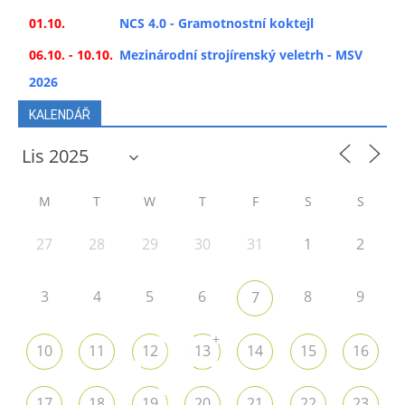
01.10.
NCS 4.0 - Gramotnostní koktejl
06.10. - 10.10.
Mezinárodní strojírenský veletrh - MSV
2026
KALENDÁŘ
M
T
W
T
F
S
S
27
28
29
30
31
1
2
3
4
5
6
8
9
7
+
10
11
12
13
14
15
16
17
18
19
20
21
22
23