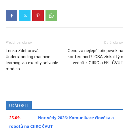
Předchozí článek
Další článek
Lenka Zdeborová:
Cenu za nejlepší příspěvek na
Understanding machine
konferenci RTCSA získal tým
learning via exactly solvable
vědců z CIIRC a FEL ČVUT
models
UDÁLOSTI
25.09.
Noc vědy 2026: Komunikace člověka a
robotů na CIIRC ČVUT