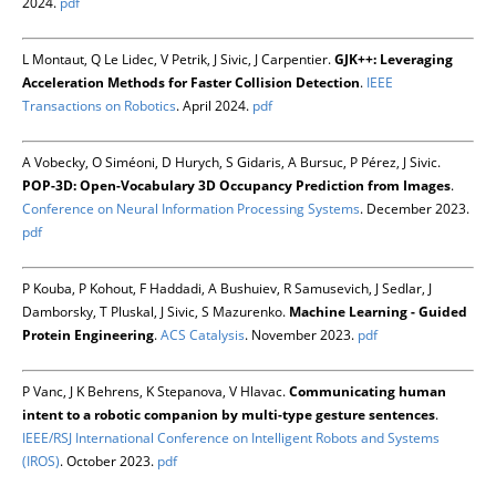
2024.
pdf
L Montaut, Q Le Lidec, V Petrik, J Sivic, J Carpentier.
GJK++: Leveraging
Acceleration Methods for Faster Collision Detection
.
IEEE
Transactions on Robotics
. April 2024.
pdf
A Vobecky, O Siméoni, D Hurych, S Gidaris, A Bursuc, P Pérez, J Sivic.
POP-3D: Open-Vocabulary 3D Occupancy Prediction from Images
.
Conference on Neural Information Processing Systems
. December 2023.
pdf
P Kouba, P Kohout, F Haddadi, A Bushuiev, R Samusevich, J Sedlar, J
Damborsky, T Pluskal, J Sivic, S Mazurenko.
Machine Learning - Guided
Protein Engineering
.
ACS Catalysis
. November 2023.
pdf
P Vanc, J K Behrens, K Stepanova, V Hlavac.
Communicating human
intent to a robotic companion by multi-type gesture sentences
.
IEEE/RSJ International Conference on Intelligent Robots and Systems
(IROS)
. October 2023.
pdf