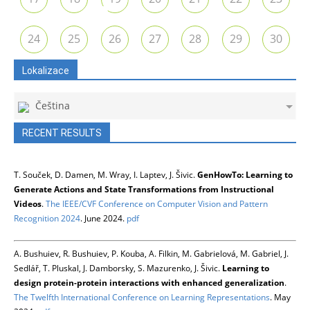
24
25
26
27
28
29
30
Lokalizace
Čeština
RECENT RESULTS
T. Souček, D. Damen, M. Wray, I. Laptev, J. Šivic.
GenHowTo: Learning to
Generate Actions and State Transformations from Instructional
Videos
.
The IEEE/CVF Conference on Computer Vision and Pattern
Recognition 2024
. June 2024.
pdf
A. Bushuiev, R. Bushuiev, P. Kouba, A. Filkin, M. Gabrielová, M. Gabriel, J.
Sedlář, T. Pluskal, J. Damborsky, S. Mazurenko, J. Šivic.
Learning to
design protein-protein interactions with enhanced generalization
.
The Twelfth International Conference on Learning Representations
. May