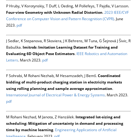
P Hruby, V Korotynskiy, T Duff, L Oeding, M Pollefeys, T Pajdla, V Larsson.
Four-view Geometry with Unknown Radial Distortion
.
2023 IEEE/CVF
Conference on Computer Vision and Pattern Recognition (CVPR)
. June
2023.
pdf
J Sedlar, K Stepanova, R Skoviera, J K Behrens, M Tuna, G Šejnová J Šivic, R
Babuška.
Imitrob: Imitation Learning Dataset for Training and
Evaluating 6D Object Pose Estimators
.
IEEE Robotics and Automation
Letters
. March 2023.
pdf
F Sohrabi, M Rohani Nezhab, M Hesamzadeh, J Bemš.
Coordinated
bidding of multi-product charging station in electricity markets
using rolling planning and sample average approximation
.
International Journal of Electrical Power & Energy Systems
. March 2023.
pdf
M Rohani Nezhad, M Janota, Z Hanzálek.
Integrated lot-sizing and
scheduling: Mitigation of uncertainty in demand and processing
time by machine learning
.
Engineering Applications of Artificial
Intelligence
. February 2023.
pdf