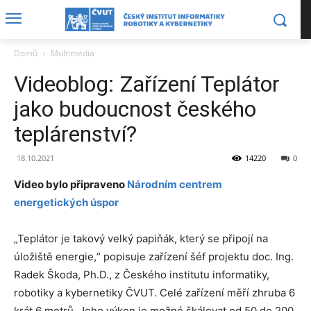
Domů
Multimedia
Videoblog: Zařízení Teplátor
jako budoucnost českého
teplárenství?
18.10.2021
14220
0
Video bylo připraveno
Národním centrem
energetických úspor
„Teplátor je takový velký papiňák, který se připojí na
úložiště energie,“ popisuje zařízení šéf projektu doc. Ing.
Radek Škoda, Ph.D., z Českého institutu informatiky,
robotiky a kybernetiky ČVUT. Celé zařízení měří zhruba 6
krát 6 metrů. Jeho výkon je možné škálovat od 50 do 200