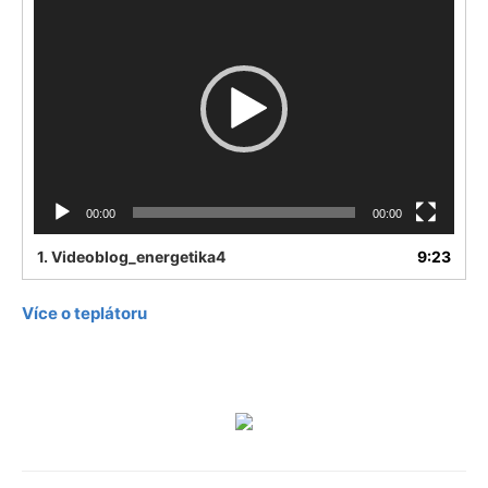
Player
00:00
00:00
1.
Videoblog_energetika4
9:23
Více o teplátoru