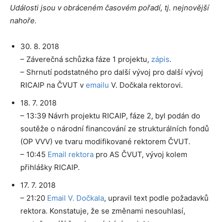
Události jsou v obráceném časovém pořadí, tj. nejnovější
nahoře.
30. 8. 2018
– Záverečná schůzka fáze 1 projektu,
zápis
.
– Shrnutí podstatného pro další vývoj pro další vývoj
RICAIP na ČVUT v
emailu
V. Dočkala rektorovi.
18. 7. 2018
– 13:39 Návrh projektu RICAIP, fáze 2, byl podán do
soutěže o národní financování ze strukturálních fondů
(OP VVV) ve tvaru modifikované rektorem ČVUT.
– 10:45
Email rektora
pro AS ČVUT, vývoj kolem
přihlášky RICAIP.
17. 7. 2018
– 21:20
Email V. Dočkala
, upravil text podle požadavků
rektora. Konstatuje, že se změnami nesouhlasí,