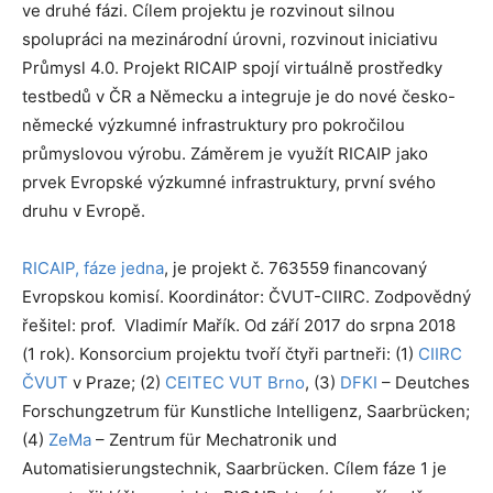
ve druhé fázi. Cílem projektu je rozvinout silnou
spolupráci na mezinárodní úrovni, rozvinout iniciativu
Průmysl 4.0. Projekt RICAIP spojí virtuálně prostředky
testbedů v ČR a Německu a integruje je do nové česko-
německé výzkumné infrastruktury pro pokročilou
průmyslovou výrobu. Záměrem je využít RICAIP jako
prvek Evropské výzkumné infrastruktury, první svého
druhu v Evropě.
RICAIP, fáze jedna
, je projekt č. 763559 financovaný
Evropskou komisí. Koordinátor: ČVUT-CIIRC. Zodpovědný
řešitel: prof. Vladimír Mařík. Od září 2017 do srpna 2018
(1 rok). Konsorcium projektu tvoří čtyři partneři: (1)
CIIRC
ČVUT
v Praze; (2)
CEITEC VUT Brno
, (3)
DFKI
– Deutches
Forschungzetrum für Kunstliche Intelligenz, Saarbrücken;
(4)
ZeMa
– Zentrum für Mechatronik und
Automatisierungstechnik, Saarbrücken. Cílem fáze 1 je