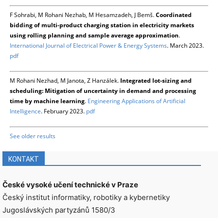
F Sohrabi, M Rohani Nezhab, M Hesamzadeh, J Bemš.
Coordinated
bidding of multi-product charging station in electricity markets
using rolling planning and sample average approximation
.
International Journal of Electrical Power & Energy Systems
. March 2023.
pdf
M Rohani Nezhad, M Janota, Z Hanzálek.
Integrated lot-sizing and
scheduling: Mitigation of uncertainty in demand and processing
time by machine learning
.
Engineering Applications of Artificial
Intelligence
. February 2023.
pdf
See older results
KONTAKT
České vysoké učení technické v Praze
Český institut informatiky, robotiky a kybernetiky
Jugoslávských partyzánů 1580/3