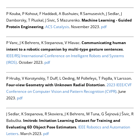
P Kouba, P Kohout, F Haddadi, A Bushuiev, R Samusevich, J Sedlar, J
Damborsky, T Pluskal, J Sivic, S Mazurenko.
Machine Learning - Guided
Protein Engineering
.
ACS Catalysis
. November 2023.
pdf
P Vanc, J K Behrens, K Stepanova, V Hlavac.
Communicating human
intent to a robotic companion by multi-type gesture sentences
.
IEEE/RSJ International Conference on Intelligent Robots and Systems
(IROS)
. October 2023.
pdf
P Hruby, V Korotynskiy, T Duff, L Oeding, M Pollefeys, T Pajdla, V Larsson.
Four-view Geometry with Unknown Radial Distortion
.
2023 IEEE/CVF
Conference on Computer Vision and Pattern Recognition (CVPR)
. June
2023.
pdf
J Sedlar, K Stepanova, R Skoviera, J K Behrens, M Tuna, G Šejnová J Šivic, R
Babuška.
Imitrob: Imitation Learning Dataset for Training and
Evaluating 6D Object Pose Estimators
.
IEEE Robotics and Automation
Letters
. March 2023.
pdf