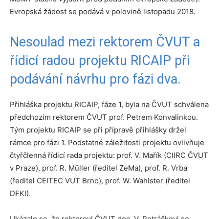
Evropská žádost se podává v polovině listopadu 2018.
Nesoulad mezi rektorem ČVUT a
řídicí radou projektu RICAIP při
podávání návrhu pro fázi dva.
Přihláška projektu RICAIP, fáze 1, byla na ČVUT schválena
předchozím rektorem ČVUT prof. Petrem Konvalinkou.
Tým projektu RICAIP se při přípravě přihlášky držel
rámce pro fázi 1. Podstatné záležitosti projektu ovlivňuje
čtyřčlenná řídicí rada projektu: prof. V. Mařík (CIIRC ČVUT
v Praze), prof. R. Müller (ředitel ZeMa), prof. R. Vrba
(ředitel CEITEC VUT Brno), prof. W. Wahlster (ředitel
DFKI).
Ukázalo se, že rektorovi ČVUT doc. V. Petráčkovi se