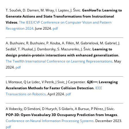
T. Souček, D. Damen, M. Wray, I. Laptev, J. Šivic.
GenHowTo: Learning to
Generate Actions and State Transformations from Instructional
Videos
.
The IEEE/CVF Conference on Computer Vision and Pattern
Recognition 2024
. June 2024.
pdf
A. Bushuiev, R. Bushuiev, P. Kouba, A. Filkin, M. Gabrielová, M. Gabriel, J.
Sedlář, T. Pluskal, J. Damborsky, S. Mazurenko, J. Šivic.
Learning to
design protein-protein interactions with enhanced generalization
.
The Twelfth International Conference on Learning Representations
. May
2024.
pdf
L Montaut, Q Le Lidec, V Petrik, J Sivic, J Carpentier.
GJK++: Leveraging
Acceleration Methods for Faster Collision Detection
.
IEEE
Transactions on Robotics
. April 2024.
pdf
A Vobecky, O Siméoni, D Hurych, S Gidaris, A Bursuc, P Pérez, J Sivic.
POP-3D: Open-Vocabulary 3D Occupancy Prediction from Images
.
Conference on Neural Information Processing Systems
. December 2023.
pdf