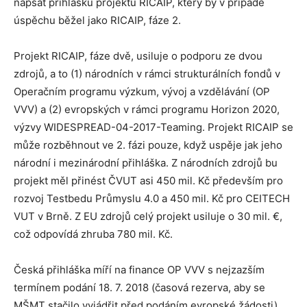
napsat přihlášku projektu RICAIP, který by v případě
úspěchu běžel jako RICAIP, fáze 2.
Projekt RICAIP, fáze dvě, usiluje o podporu ze dvou
zdrojů, a to (1) národních v rámci strukturálních fondů v
Operačním programu výzkum, vývoj a vzdělávání (OP
VVV) a (2) evropských v rámci programu Horizon 2020,
výzvy WIDESPREAD-04-2017-Teaming. Projekt RICAIP se
může rozběhnout ve 2. fázi pouze, když uspěje jak jeho
národní i mezinárodní přihláška. Z národních zdrojů bu
projekt měl přinést ČVUT asi 450 mil. Kč především pro
rozvoj Testbedu Průmyslu 4.0 a 450 mil. Kč pro CEITECH
VUT v Brně. Z EU zdrojů celý projekt usiluje o 30 mil. €,
což odpovídá zhruba 780 mil. Kč.
Česká přihláška míří na finance OP VVV s nejzazším
termínem podání 18. 7. 2018 (časová rezerva, aby se
MŠMT stačilo vyjádřit před podáním evropské žádosti).