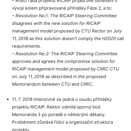
– Řídicí rada projektu RICAIP přijala dvě usnesení v
vývoji kolem připravované přihlášky Fáze 2, a to:
– Resolution No.1: The RICAIP Steering Committee
disagrees with the new solution for RICAIP
management model proposed by CTU Rector on July
11, 2018 as this solution doesn’t comply the H2020 call
requirements.
– Resolution No.2: The RICAIP Steering Committee
approves and agrees the compromise solution for
RICAIP management model proposed by CIIRC CTU
on July 11, 2018 as described in the proposed
Memorandum between CTU and CIIRC.
11. 7. 2018 Intenzivně se jedná o osudu přihlášky
projektu RICAIP. Rektor odmítá sporný bod
Memoranda 3 po poradě s některými děkany.
Problémem zůstává řídicí a organizační struktura
projektu.