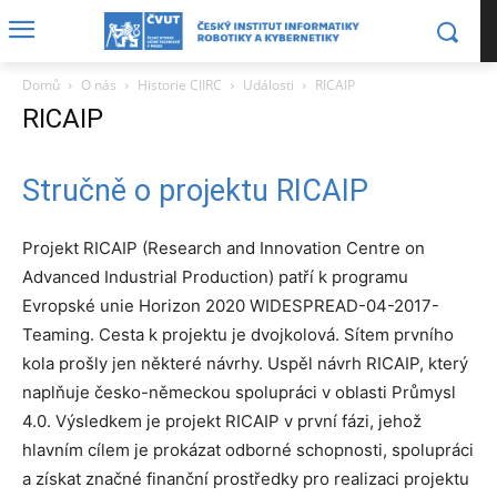
Domů
O nás
Historie CIIRC
Události
RICAIP
RICAIP
Stručně o projektu RICAIP
Projekt RICAIP (Research and Innovation Centre on
Advanced Industrial Production) patří k programu
Evropské unie Horizon 2020 WIDESPREAD-04-2017-
Teaming. Cesta k projektu je dvojkolová. Sítem prvního
kola prošly jen některé návrhy. Uspěl návrh RICAIP, který
naplňuje česko-německou spolupráci v oblasti Průmysl
4.0. Výsledkem je projekt RICAIP v první fázi, jehož
hlavním cílem je prokázat odborné schopnosti, spolupráci
a získat značné finanční prostředky pro realizaci projektu