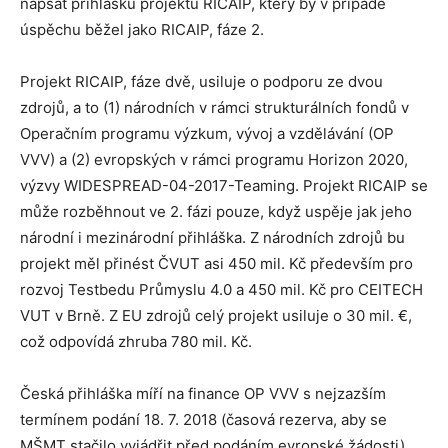
napsat přihlášku projektu RICAIP, který by v případě
úspěchu běžel jako RICAIP, fáze 2.
Projekt RICAIP, fáze dvě, usiluje o podporu ze dvou
zdrojů, a to (1) národních v rámci strukturálních fondů v
Operačním programu výzkum, vývoj a vzdělávání (OP
VVV) a (2) evropských v rámci programu Horizon 2020,
výzvy WIDESPREAD-04-2017-Teaming. Projekt RICAIP se
může rozběhnout ve 2. fázi pouze, když uspěje jak jeho
národní i mezinárodní přihláška. Z národních zdrojů bu
projekt měl přinést ČVUT asi 450 mil. Kč především pro
rozvoj Testbedu Průmyslu 4.0 a 450 mil. Kč pro CEITECH
VUT v Brně. Z EU zdrojů celý projekt usiluje o 30 mil. €,
což odpovídá zhruba 780 mil. Kč.
Česká přihláška míří na finance OP VVV s nejzazším
termínem podání 18. 7. 2018 (časová rezerva, aby se
MŠMT stačilo vyjádřit před podáním evropské žádosti).