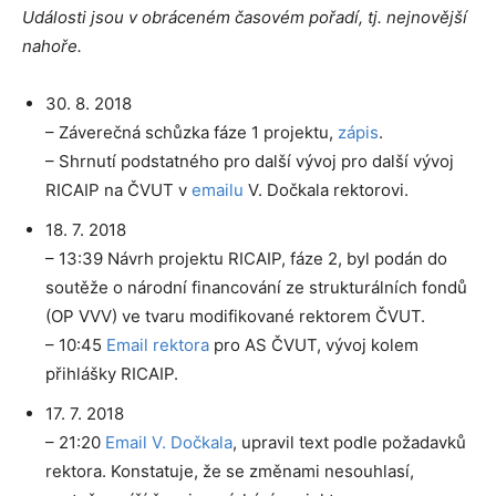
Události jsou v obráceném časovém pořadí, tj. nejnovější
nahoře.
30. 8. 2018
– Záverečná schůzka fáze 1 projektu,
zápis
.
– Shrnutí podstatného pro další vývoj pro další vývoj
RICAIP na ČVUT v
emailu
V. Dočkala rektorovi.
18. 7. 2018
– 13:39 Návrh projektu RICAIP, fáze 2, byl podán do
soutěže o národní financování ze strukturálních fondů
(OP VVV) ve tvaru modifikované rektorem ČVUT.
– 10:45
Email rektora
pro AS ČVUT, vývoj kolem
přihlášky RICAIP.
17. 7. 2018
– 21:20
Email V. Dočkala
, upravil text podle požadavků
rektora. Konstatuje, že se změnami nesouhlasí,