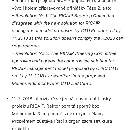
– Řídicí rada projektu RICAIP přijala dvě usnesení v
vývoji kolem připravované přihlášky Fáze 2, a to:
– Resolution No.1: The RICAIP Steering Committee
disagrees with the new solution for RICAIP
management model proposed by CTU Rector on July
11, 2018 as this solution doesn’t comply the H2020 call
requirements.
– Resolution No.2: The RICAIP Steering Committee
approves and agrees the compromise solution for
RICAIP management model proposed by CIIRC CTU
on July 11, 2018 as described in the proposed
Memorandum between CTU and CIIRC.
11. 7. 2018 Intenzivně se jedná o osudu přihlášky
projektu RICAIP. Rektor odmítá sporný bod
Memoranda 3 po poradě s některými děkany.
Problémem zůstává řídicí a organizační struktura
projektu.