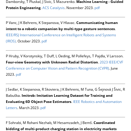
Damborsky, T Pluskal, J Sivic, S Mazurenko.
Machine Learning - Guided
Protein Engineering
.
ACS Catalysis
. November 2023.
pdf
P Vanc, J K Behrens, K Stepanova, V Hlavac.
Communicating human
intent to a robotic companion by multi-type gesture sentences
.
IEEE/RSJ International Conference on Intelligent Robots and Systems
(IROS)
. October 2023.
pdf
P Hruby, V Korotynskiy, T Duff, L Oeding, M Pollefeys, T Pajdla, V Larsson.
Four-view Geometry with Unknown Radial Distortion
.
2023 IEEE/CVF
Conference on Computer Vision and Pattern Recognition (CVPR)
. June
2023.
pdf
J Sedlar, K Stepanova, R Skoviera, J K Behrens, M Tuna, G Šejnová J Šivic, R
Babuška.
Imitrob: Imitation Learning Dataset for Training and
Evaluating 6D Object Pose Estimators
.
IEEE Robotics and Automation
Letters
. March 2023.
pdf
F Sohrabi, M Rohani Nezhab, M Hesamzadeh, J Bemš.
Coordinated
bidding of multi-product charging station in electricity markets