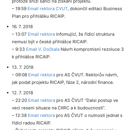
protože sníží šanci na získání projektu.
– 19:59
Email rektora CVUT
, dokončil editaci Business
Plan pro přihlášku RICAIP.
16. 7. 2018
– 13:07
Email rektora
infomující, že řídicí struktura
nemusí být v české přihlášce RICAIP.
– 9:33
Email V. Dočkala
Návrh kompromisní rezoluce 3
k přihlášce RICAIP.
13. 7. 2018
– 09:08
Email rektora
pro AS ČVUT. Rektorův návrh,
jak podat projektu RICAIP, fáze 2, národní finance.
12. 7. 2018
– 22:20
Email rektora
pro AS ČVUT “Dalsi postup ve
veci reseni situace na CIIRC a k budoucnosti”.
– 12:38
Email rektora
pro AS ČVUT o nutnosti jednat s
řídicí radou RICAIP.