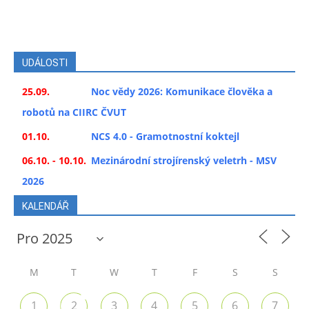
UDÁLOSTI
25.09.
Noc vědy 2026: Komunikace člověka a
robotů na CIIRC ČVUT
01.10.
NCS 4.0 - Gramotnostní koktejl
06.10. - 10.10.
Mezinárodní strojírenský veletrh - MSV
2026
KALENDÁŘ
M
T
W
T
F
S
S
1
2
3
4
5
6
7