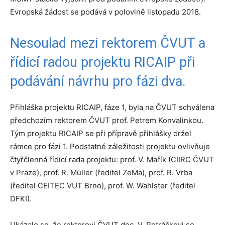
Evropská žádost se podává v polovině listopadu 2018.
Nesoulad mezi rektorem ČVUT a
řídicí radou projektu RICAIP při
podávání návrhu pro fázi dva.
Přihláška projektu RICAIP, fáze 1, byla na ČVUT schválena
předchozím rektorem ČVUT prof. Petrem Konvalinkou.
Tým projektu RICAIP se při přípravě přihlášky držel
rámce pro fázi 1. Podstatné záležitosti projektu ovlivňuje
čtyřčlenná řídicí rada projektu: prof. V. Mařík (CIIRC ČVUT
v Praze), prof. R. Müller (ředitel ZeMa), prof. R. Vrba
(ředitel CEITEC VUT Brno), prof. W. Wahlster (ředitel
DFKI).
Ukázalo se, že rektorovi ČVUT doc. V. Petráčkovi se