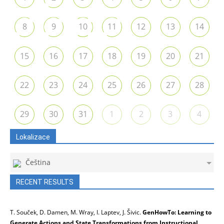
8
9
10
11
12
13
14
15
16
17
18
19
20
21
22
23
24
25
26
27
28
29
30
31
1
2
3
4
Lokalizace
Čeština
RECENT RESULTS
T. Souček, D. Damen, M. Wray, I. Laptev, J. Šivic.
GenHowTo: Learning to
Generate Actions and State Transformations from Instructional