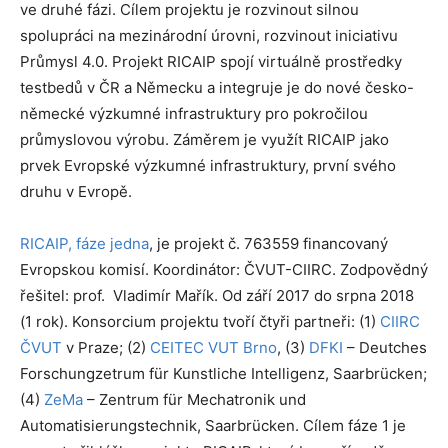
ve druhé fázi. Cílem projektu je rozvinout silnou
spolupráci na mezinárodní úrovni, rozvinout iniciativu
Průmysl 4.0. Projekt RICAIP spojí virtuálně prostředky
testbedů v ČR a Německu a integruje je do nové česko-
německé výzkumné infrastruktury pro pokročilou
průmyslovou výrobu. Záměrem je využít RICAIP jako
prvek Evropské výzkumné infrastruktury, první svého
druhu v Evropě.
RICAIP, fáze jedna
, je projekt č. 763559 financovaný
Evropskou komisí. Koordinátor: ČVUT-CIIRC. Zodpovědný
řešitel: prof. Vladimír Mařík. Od září 2017 do srpna 2018
(1 rok). Konsorcium projektu tvoří čtyři partneři: (1)
CIIRC
ČVUT
v Praze; (2)
CEITEC VUT Brno
, (3)
DFKI
– Deutches
Forschungzetrum für Kunstliche Intelligenz, Saarbrücken;
(4)
ZeMa
– Zentrum für Mechatronik und
Automatisierungstechnik, Saarbrücken. Cílem fáze 1 je