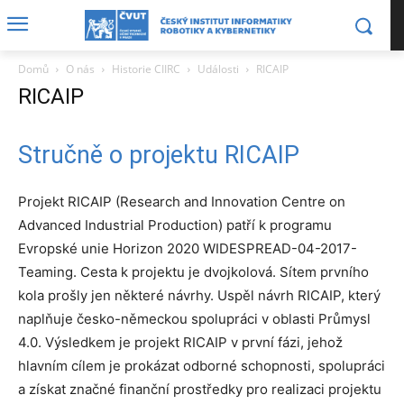
Domů
O nás
Historie CIIRC
Události
RICAIP
RICAIP
Stručně o projektu RICAIP
Projekt RICAIP (Research and Innovation Centre on
Advanced Industrial Production) patří k programu
Evropské unie Horizon 2020 WIDESPREAD-04-2017-
Teaming. Cesta k projektu je dvojkolová. Sítem prvního
kola prošly jen některé návrhy. Uspěl návrh RICAIP, který
naplňuje česko-německou spolupráci v oblasti Průmysl
4.0. Výsledkem je projekt RICAIP v první fázi, jehož
hlavním cílem je prokázat odborné schopnosti, spolupráci
a získat značné finanční prostředky pro realizaci projektu