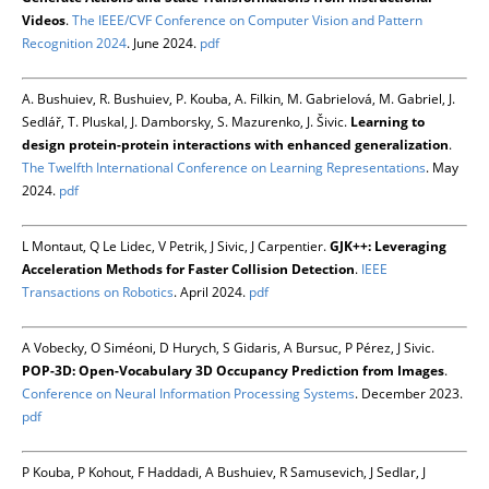
Videos
.
The IEEE/CVF Conference on Computer Vision and Pattern
Recognition 2024
. June 2024.
pdf
A. Bushuiev, R. Bushuiev, P. Kouba, A. Filkin, M. Gabrielová, M. Gabriel, J.
Sedlář, T. Pluskal, J. Damborsky, S. Mazurenko, J. Šivic.
Learning to
design protein-protein interactions with enhanced generalization
.
The Twelfth International Conference on Learning Representations
. May
2024.
pdf
L Montaut, Q Le Lidec, V Petrik, J Sivic, J Carpentier.
GJK++: Leveraging
Acceleration Methods for Faster Collision Detection
.
IEEE
Transactions on Robotics
. April 2024.
pdf
A Vobecky, O Siméoni, D Hurych, S Gidaris, A Bursuc, P Pérez, J Sivic.
POP-3D: Open-Vocabulary 3D Occupancy Prediction from Images
.
Conference on Neural Information Processing Systems
. December 2023.
pdf
P Kouba, P Kohout, F Haddadi, A Bushuiev, R Samusevich, J Sedlar, J