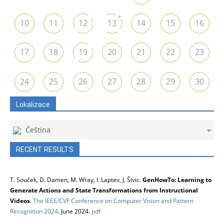
+
10
11
12
13
14
15
16
17
18
19
20
21
22
23
24
25
26
27
28
29
30
Lokalizace
Čeština
RECENT RESULTS
T. Souček, D. Damen, M. Wray, I. Laptev, J. Šivic.
GenHowTo: Learning to
Generate Actions and State Transformations from Instructional
Videos
.
The IEEE/CVF Conference on Computer Vision and Pattern
Recognition 2024
. June 2024.
pdf