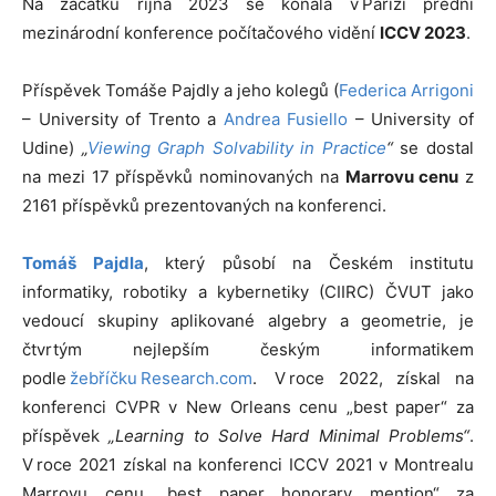
Na začátku října 2023 se konala v Paříži přední
mezinárodní konference počítačového vidění
ICCV 2023
.
Příspěvek Tomáše Pajdly a jeho kolegů (
Federica Arrigoni
– University of Trento a
Andrea Fusiello
– University of
Udine)
„
Viewing Graph Solvability in Practice
“
se dostal
na mezi 17 příspěvků nominovaných na
Marrovu cenu
z
2161 příspěvků prezentovaných na konferenci.
Tomáš Pajdla
, který působí na Českém institutu
informatiky, robotiky a kybernetiky (CIIRC) ČVUT jako
vedoucí skupiny aplikované algebry a geometrie, je
čtvrtým nejlepším českým informatikem
podle
žebříčku
Research.com
. V roce 2022, získal na
konferenci CVPR v New Orleans cenu „best paper“ za
příspěvek
„Learning to Solve Hard Minimal Problems“
.
V roce 2021 získal na konferenci ICCV 2021 v Montrealu
Marrovu cenu „best paper honorary mention“ za