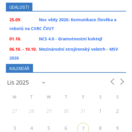
UDÁLOSTI
25.09.
Noc vědy 2026: Komunikace člověka a
robotů na CIIRC ČVUT
01.10.
NCS 4.0 - Gramotnostní koktejl
06.10. - 10.10.
Mezinárodní strojírenský veletrh - MSV
2026
KALENDÁŘ
M
T
W
T
F
S
S
27
28
29
30
31
1
2
3
4
5
6
8
9
7