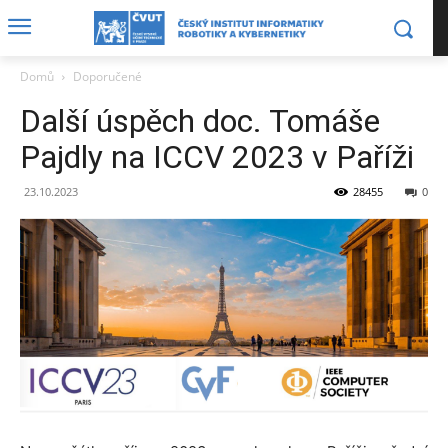
Domů
Doporučené
Další úspěch doc. Tomáše
Pajdly na ICCV 2023 v Paříži
23.10.2023
28455
0