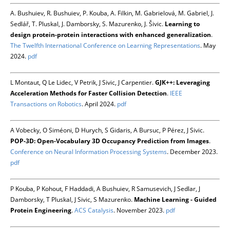
A. Bushuiev, R. Bushuiev, P. Kouba, A. Filkin, M. Gabrielová, M. Gabriel, J.
Sedlář, T. Pluskal, J. Damborsky, S. Mazurenko, J. Šivic.
Learning to
design protein-protein interactions with enhanced generalization
.
The Twelfth International Conference on Learning Representations
. May
2024.
pdf
L Montaut, Q Le Lidec, V Petrik, J Sivic, J Carpentier.
GJK++: Leveraging
Acceleration Methods for Faster Collision Detection
.
IEEE
Transactions on Robotics
. April 2024.
pdf
A Vobecky, O Siméoni, D Hurych, S Gidaris, A Bursuc, P Pérez, J Sivic.
POP-3D: Open-Vocabulary 3D Occupancy Prediction from Images
.
Conference on Neural Information Processing Systems
. December 2023.
pdf
P Kouba, P Kohout, F Haddadi, A Bushuiev, R Samusevich, J Sedlar, J
Damborsky, T Pluskal, J Sivic, S Mazurenko.
Machine Learning - Guided
Protein Engineering
.
ACS Catalysis
. November 2023.
pdf