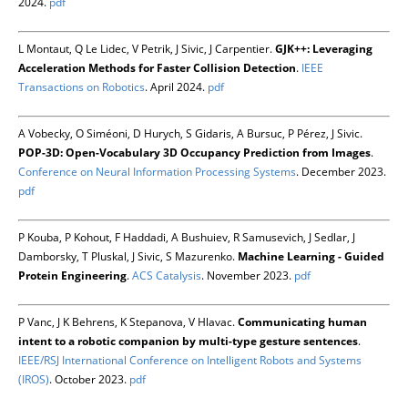
2024.
pdf
L Montaut, Q Le Lidec, V Petrik, J Sivic, J Carpentier.
GJK++: Leveraging
Acceleration Methods for Faster Collision Detection
.
IEEE
Transactions on Robotics
. April 2024.
pdf
A Vobecky, O Siméoni, D Hurych, S Gidaris, A Bursuc, P Pérez, J Sivic.
POP-3D: Open-Vocabulary 3D Occupancy Prediction from Images
.
Conference on Neural Information Processing Systems
. December 2023.
pdf
P Kouba, P Kohout, F Haddadi, A Bushuiev, R Samusevich, J Sedlar, J
Damborsky, T Pluskal, J Sivic, S Mazurenko.
Machine Learning - Guided
Protein Engineering
.
ACS Catalysis
. November 2023.
pdf
P Vanc, J K Behrens, K Stepanova, V Hlavac.
Communicating human
intent to a robotic companion by multi-type gesture sentences
.
IEEE/RSJ International Conference on Intelligent Robots and Systems
(IROS)
. October 2023.
pdf