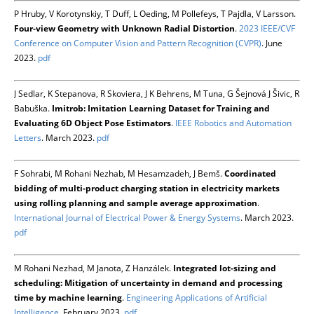
P Hruby, V Korotynskiy, T Duff, L Oeding, M Pollefeys, T Pajdla, V Larsson.
Four-view Geometry with Unknown Radial Distortion
.
2023 IEEE/CVF
Conference on Computer Vision and Pattern Recognition (CVPR)
. June
2023.
pdf
J Sedlar, K Stepanova, R Skoviera, J K Behrens, M Tuna, G Šejnová J Šivic, R
Babuška.
Imitrob: Imitation Learning Dataset for Training and
Evaluating 6D Object Pose Estimators
.
IEEE Robotics and Automation
Letters
. March 2023.
pdf
F Sohrabi, M Rohani Nezhab, M Hesamzadeh, J Bemš.
Coordinated
bidding of multi-product charging station in electricity markets
using rolling planning and sample average approximation
.
International Journal of Electrical Power & Energy Systems
. March 2023.
pdf
M Rohani Nezhad, M Janota, Z Hanzálek.
Integrated lot-sizing and
scheduling: Mitigation of uncertainty in demand and processing
time by machine learning
.
Engineering Applications of Artificial
Intelligence
. February 2023.
pdf