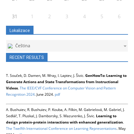
31
1
2
3
4
5
6
Lokalizace
Čeština
RECENT RESULTS
T. Souček, D. Damen, M. Wray, I. Laptev, J. Šivic.
GenHowTo: Learning to
Generate Actions and State Transformations from Instructional
Videos
.
The IEEE/CVF Conference on Computer Vision and Pattern
Recognition 2024
. June 2024.
pdf
A. Bushuiev, R. Bushuiev, P. Kouba, A. Filkin, M. Gabrielová, M. Gabriel, J.
Sedlář, T. Pluskal, J. Damborsky, S. Mazurenko, J. Šivic.
Learning to
design protein-protein interactions with enhanced generalization
.
The Twelfth International Conference on Learning Representations
. May