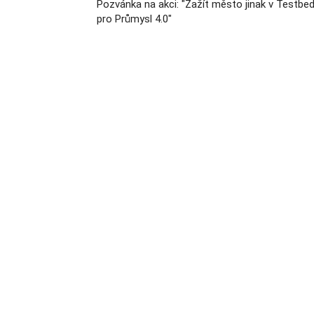
Pozvánka na akci: "Zažít město jinak v Testbe
pro Průmysl 4.0"