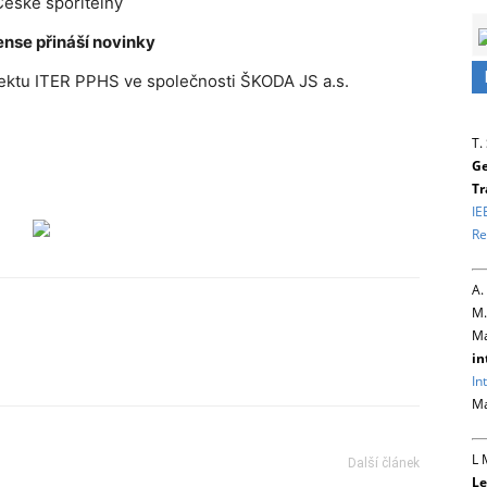
České spořitelny
se přináší novinky
rojektu ITER PPHS ve společnosti ŠKODA JS a.s.
T.
Ge
Tr
IE
Re
A.
M.
Ma
in
In
Ma
L 
Další článek
Le