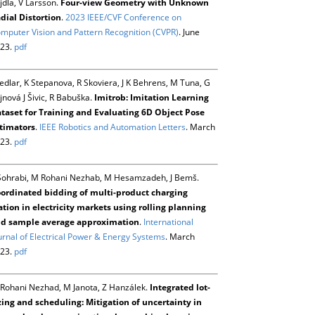
jdla, V Larsson.
Four-view Geometry with Unknown
dial Distortion
.
2023 IEEE/CVF Conference on
mputer Vision and Pattern Recognition (CVPR)
. June
23.
pdf
Sedlar, K Stepanova, R Skoviera, J K Behrens, M Tuna, G
jnová J Šivic, R Babuška.
Imitrob: Imitation Learning
taset for Training and Evaluating 6D Object Pose
timators
.
IEEE Robotics and Automation Letters
. March
23.
pdf
Sohrabi, M Rohani Nezhab, M Hesamzadeh, J Bemš.
ordinated bidding of multi-product charging
ation in electricity markets using rolling planning
d sample average approximation
.
International
urnal of Electrical Power & Energy Systems
. March
23.
pdf
Rohani Nezhad, M Janota, Z Hanzálek.
Integrated lot-
zing and scheduling: Mitigation of uncertainty in