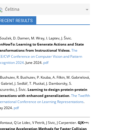
Čeština
RECENT RESULTS
 Souček, D. Damen, M. Wray, I. Laptev, J. Šivic.
nHowTo: Learning to Generate Actions and State
ansformations from Instructional Videos
.
The
EE/CVF Conference on Computer Vision and Pattern
cognition 2024
. June 2024.
pdf
 Bushuiev, R. Bushuiev, P. Kouba, A. Filkin, M. Gabrielová,
 Gabriel, J. Sedlář, T. Pluskal, J. Damborsky, S.
zurenko, J. Šivic.
Learning to design protein-protein
teractions with enhanced generalization
.
The Twelfth
ternational Conference on Learning Representations
.
y 2024.
pdf
Montaut, Q Le Lidec, V Petrik, J Sivic, J Carpentier.
GJK++:
veraging Acceleration Methods for Faster Collision