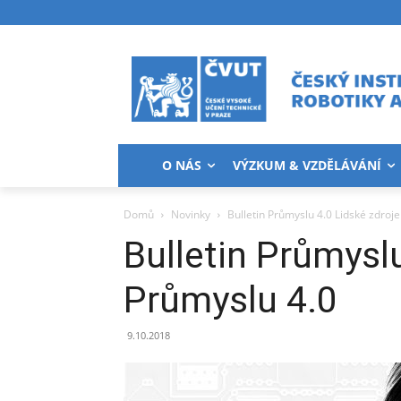
O NÁS
VÝZKUM & VZDĚLÁVÁNÍ
Domů
Novinky
Bulletin Průmyslu 4.0 Lidské zdroje
Bulletin Průmyslu
Průmyslu 4.0
9.10.2018