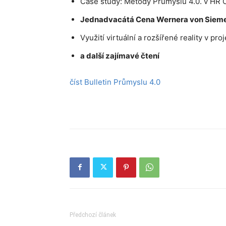
Case study: Metody Průmyslu 4.0. v HR 
Jednadvacátá Cena Wernera von Siemen
Využití virtuální a rozšířené reality v p
a další zajímavé čtení
číst Bulletin Průmyslu 4.0
Předchozí článek