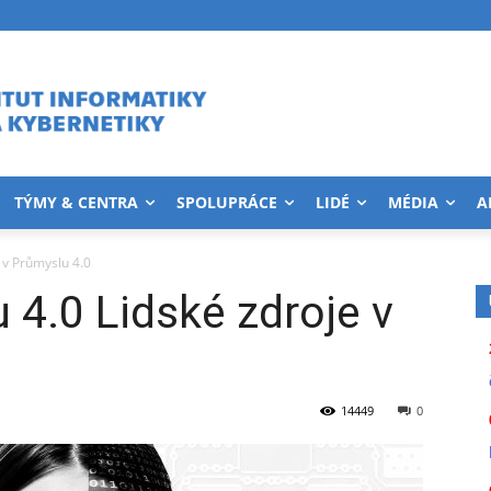
TÝMY & CENTRA
SPOLUPRÁCE
LIDÉ
MÉDIA
A
 v Průmyslu 4.0
 4.0 Lidské zdroje v
14449
0