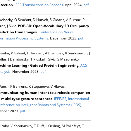
tection
.
IEEE Transactions on Robotics
. April 2024.
pdf
Vobecky, O Siméoni, D Hurych, S Gidaris, A Bursuc, P
rez, J Sivic.
POP-3D: Open-Vocabulary 3D Occupancy
ediction from Images
.
Conference on Neural
formation Processing Systems
. December 2023.
pdf
Kouba, P Kohout, F Haddadi, A Bushuiev, R Samusevich, J
dlar, J Damborsky, T Pluskal, J Sivic, S Mazurenko.
chine Learning - Guided Protein Engineering
.
ACS
talysis
. November 2023.
pdf
Vanc, J K Behrens, K Stepanova, V Hlavac.
mmunicating human intent to a robotic companion
 multi-type gesture sentences
.
IEEE/RSJ International
nference on Intelligent Robots and Systems (IROS)
.
tober 2023.
pdf
Hruby, V Korotynskiy, T Duff, L Oeding, M Pollefeys, T