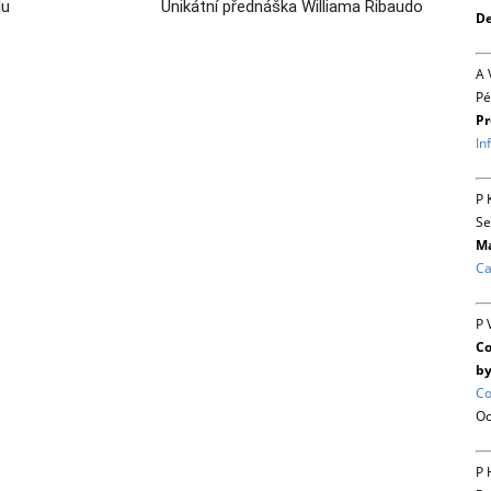
du
Unikátní přednáška Williama Ribaudo
De
A 
Pé
Pr
In
P 
Se
Ma
Ca
P 
Co
by
Co
Oc
P 