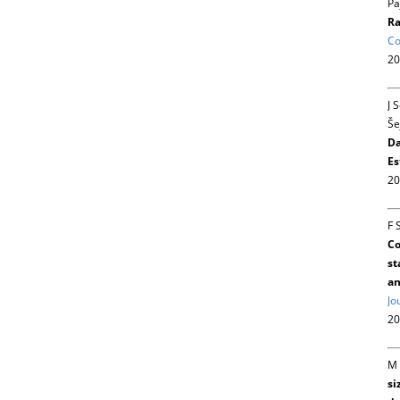
Pa
Ra
Co
20
J 
Še
Da
Es
20
F 
Co
st
an
Jo
20
M 
si