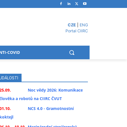
CZE
|
ENG
Portal CIIRC
NTI-COVID
UDÁLOSTI
25.09.
Noc vědy 2026: Komunikace
člověka a robotů na CIIRC ČVUT
01.10.
NCS 4.0 - Gramotnostní
koktejl
06.10. - 10.10.
Mezinárodní strojírenský