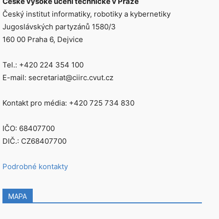
České vysoké učení technické v Praze
Český institut informatiky, robotiky a kybernetiky
Jugoslávských partyzánů 1580/3
160 00 Praha 6, Dejvice
Tel.: +420 224 354 100
E-mail: secretariat@ciirc.cvut.cz
Kontakt pro média: +420 725 734 830
IČO: 68407700
DIČ.: CZ68407700
Podrobné kontakty
MAPA