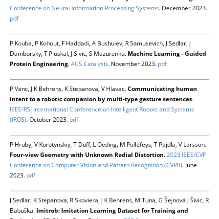
Conference on Neural Information Processing Systems
. December 2023.
pdf
P Kouba, P Kohout, F Haddadi, A Bushuiev, R Samusevich, J Sedlar, J
Damborsky, T Pluskal, J Sivic, S Mazurenko.
Machine Learning - Guided
Protein Engineering
.
ACS Catalysis
. November 2023.
pdf
P Vanc, J K Behrens, K Stepanova, V Hlavac.
Communicating human
intent to a robotic companion by multi-type gesture sentences
.
IEEE/RSJ International Conference on Intelligent Robots and Systems
(IROS)
. October 2023.
pdf
P Hruby, V Korotynskiy, T Duff, L Oeding, M Pollefeys, T Pajdla, V Larsson.
Four-view Geometry with Unknown Radial Distortion
.
2023 IEEE/CVF
Conference on Computer Vision and Pattern Recognition (CVPR)
. June
2023.
pdf
J Sedlar, K Stepanova, R Skoviera, J K Behrens, M Tuna, G Šejnová J Šivic, R
Babuška.
Imitrob: Imitation Learning Dataset for Training and