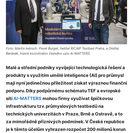
Foto: Martin Indruch: Pavel Burget, ředitel RICAIP Testbed Praha, a Ondřej
Beránek, hlavní koordinátor českého uzlu AI-MATTERS.
Malé a střední podniky vyvíjející technologická řešení a
produkty s využitím umělé inteligence (AI) pro průmysl
mají nyní jedinečnou příležitost získat výraznou finanční
podporu. Díky podpůrnému schématu TEF a evropské
síti
AI-MATTERS
mohou firmy využívat špičkovou
infrastrukturu tzv. průmyslových testbedů na
technických univerzitách v Praze, Brně a Ostravě, a to
za mimořádně příznivých podmínek. V České republice
je k těmto účelům vyhrazen rozpočet 200 milionů korun