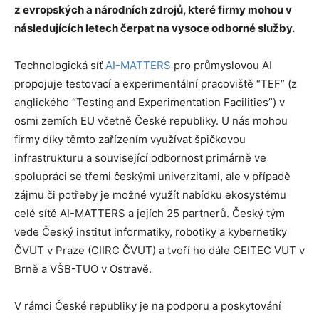
z evropských a národních zdrojů, které firmy mohou v
následujících letech čerpat na vysoce odborné služby.
Technologická síť
AI-MATTERS
pro průmyslovou AI
propojuje testovací a experimentální pracoviště “TEF” (z
anglického “Testing and Experimentation Facilities”) v
osmi zemích EU včetně České republiky. U nás mohou
firmy díky těmto zařízením využívat špičkovou
infrastrukturu a související odbornost primárně ve
spolupráci se třemi českými univerzitami, ale v případě
zájmu či potřeby je možné využít nabídku ekosystému
celé sítě AI-MATTERS a jejích 25 partnerů. Český tým
vede Český institut informatiky, robotiky a kybernetiky
ČVUT v Praze (CIIRC ČVUT) a tvoří ho dále CEITEC VUT v
Brně a VŠB-TUO v Ostravě.
V rámci České republiky je na podporu a poskytování