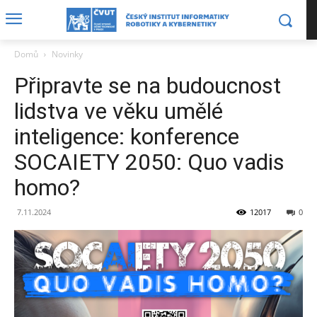
Domů
Novinky
Připravte se na budoucnost
lidstva ve věku umělé
inteligence: konference
SOCAIETY 2050: Quo vadis
homo?
7.11.2024
12017
0