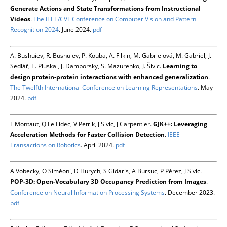
Generate Actions and State Transformations from Instructional
Videos
.
The IEEE/CVF Conference on Computer Vision and Pattern
Recognition 2024
. June 2024.
pdf
A. Bushuiev, R. Bushuiev, P. Kouba, A. Filkin, M. Gabrielová, M. Gabriel, J.
Sedlář, T. Pluskal, J. Damborsky, S. Mazurenko, J. Šivic.
Learning to
design protein-protein interactions with enhanced generalization
.
The Twelfth International Conference on Learning Representations
. May
2024.
pdf
L Montaut, Q Le Lidec, V Petrik, J Sivic, J Carpentier.
GJK++: Leveraging
Acceleration Methods for Faster Collision Detection
.
IEEE
Transactions on Robotics
. April 2024.
pdf
A Vobecky, O Siméoni, D Hurych, S Gidaris, A Bursuc, P Pérez, J Sivic.
POP-3D: Open-Vocabulary 3D Occupancy Prediction from Images
.
Conference on Neural Information Processing Systems
. December 2023.
pdf