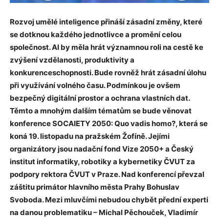
Rozvoj umělé inteligence přináší zásadní změny, které
se dotknou každého jednotlivce a promění celou
společnost. AI by měla hrát významnou roli na cestě ke
zvýšení vzdělanosti, produktivity a
konkurenceschopnosti. Bude rovněž hrát zásadní úlohu
při využívání volného času. Podmínkou je ovšem
bezpečný digitální prostor a ochrana vlastních dat.
Těmto a mnohým dalším tématům se bude věnovat
konference SOCAIETY 2050: Quo vadis homo?, která se
koná 19. listopadu na pražském Žofíně. Jejími
organizátory jsou nadační fond Vize 2050+ a Český
institut informatiky, robotiky a kybernetiky ČVUT za
podpory rektora ČVUT v Praze. Nad konferencí převzal
záštitu primátor hlavního města Prahy Bohuslav
Svoboda. Mezi mluvčími nebudou chybět přední experti
na danou problematiku – Michal Pěchouček, Vladimír