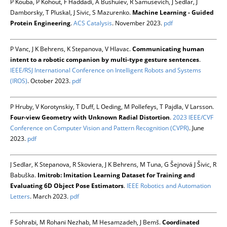
P Kouba, P Kohout, F Haddadi, A Bushuiev, R Samusevich, J Sedlar, J
Damborsky, T Pluskal, J Sivic, S Mazurenko.
Machine Learning - Guided
Protein Engineering
.
ACS Catalysis
. November 2023.
pdf
P Vanc, J K Behrens, K Stepanova, V Hlavac.
Communicating human
intent to a robotic companion by multi-type gesture sentences
.
IEEE/RSJ International Conference on Intelligent Robots and Systems
(IROS)
. October 2023.
pdf
P Hruby, V Korotynskiy, T Duff, L Oeding, M Pollefeys, T Pajdla, V Larsson.
Four-view Geometry with Unknown Radial Distortion
.
2023 IEEE/CVF
Conference on Computer Vision and Pattern Recognition (CVPR)
. June
2023.
pdf
J Sedlar, K Stepanova, R Skoviera, J K Behrens, M Tuna, G Šejnová J Šivic, R
Babuška.
Imitrob: Imitation Learning Dataset for Training and
Evaluating 6D Object Pose Estimators
.
IEEE Robotics and Automation
Letters
. March 2023.
pdf
F Sohrabi, M Rohani Nezhab, M Hesamzadeh, J Bemš.
Coordinated