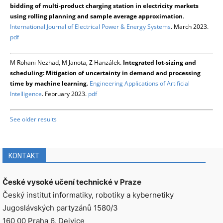
bidding of multi-product charging station in electricity markets
using rolling planning and sample average approximation
.
International Journal of Electrical Power & Energy Systems
. March 2023.
pdf
M Rohani Nezhad, M Janota, Z Hanzálek.
Integrated lot-sizing and
scheduling: Mitigation of uncertainty in demand and processing
time by machine learning
.
Engineering Applications of Artificial
Intelligence
. February 2023.
pdf
See older results
KONTAKT
České vysoké učení technické v Praze
Český institut informatiky, robotiky a kybernetiky
Jugoslávských partyzánů 1580/3
160 00 Praha 6, Dejvice