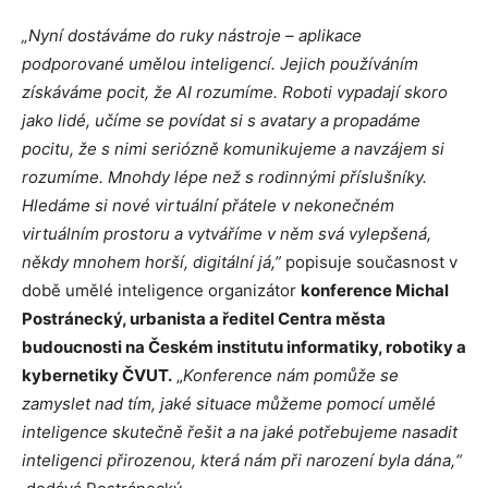
„Nyní dostáváme do ruky nástroje – aplikace
podporované umělou inteligencí. Jejich používáním
získáváme pocit, že AI rozumíme. Roboti vypadají skoro
jako lidé, učíme se povídat si s avatary a propadáme
pocitu, že s nimi seriózně komunikujeme a navzájem si
rozumíme. Mnohdy lépe než s rodinnými příslušníky.
Hledáme si nové virtuální přátele v nekonečném
virtuálním prostoru a vytváříme v něm svá vylepšená,
někdy mnohem horší, digitální já,”
popisuje současnost v
době umělé inteligence organizátor
konference Michal
Postránecký, urbanista a ředitel Centra města
budoucnosti na Českém institutu informatiky, robotiky a
kybernetiky ČVUT.
„
Konference nám pomůže se
zamyslet nad tím, jaké situace můžeme pomocí umělé
inteligence skutečně řešit a na jaké potřebujeme nasadit
inteligenci přirozenou, která nám při narození byla dána,“