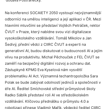
dodává Postránecký.
Na konferenci SOCAIETY 2050 vystoupí nejvýznamnější
odborníci na umělou inteligenci a její aplikaci v ČR. Mezi
hlavními mluvčími se představí Vojtěch Petráček, rektor
ČVUT v Praze, který nabídne svou vizi digitalizace
vysokoškolského vzdělávání. Tomáš Mikolov a Jan
Šedivý, přední vědci z CIIRC ČVUT a experti na
generativní AI, budou diskutovat o budoucnosti AI a jejím
vlivu na produktivitu. Michal Pěchouček z FEL ČVUT se
zaměří na bezpečný digitální rozvoj a ochranu dat.
Zástupkyně KPMG Eva Kyselová nám vysvětlí
problematiku AI Act. Významná techantropoložka Sara
Polak se bude zabývat odolností jedinců a společnosti v
éře AI. Ředitel Smíchovské střední průmyslové školy
Radko Sáblík představí roli AI ve středoškolském
vzdělávání. Klíčovou přednášku o průmyslu 4.0 a
robotizaci přinese Vladimír Mařík, vědecký ředitel CIIRC