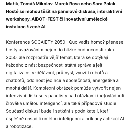
Mařík, Tomáš Mikolov, Marek Rosa nebo Sara Polak.
Hosté se mohou těšit na panelové diskuse, interaktivní
workshopy, AIBOT-FEST či inovativní umělecké
instalace řízené AI.
Konference SOCAIETY 2050 | Quo vadis homo? přenese
hosty uvažováním nejen do blízké budoucnosti roku
2050, ale rozprostře vějíř témat, která se dotýkají
každého z nás: bezpečnost, státní správa a její
digitalizace, vzdělávání, průmysl, využití robotů a
chatbotů, odolnost jedince a společnosti, energetika a
mnohá další. Komplexní obrázek pomůže vytvořit nejen
intenzivní diskuse s panelisty nad otázkami (ne)ovládnutí
člověka umělou inteligencí, ale také případové studie.
Součástí diskusí bude i setkání s podnikateli, kteří
úspěšně nasadili umělou inteligenci a příklady aplikací AI
a robotizace.