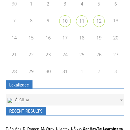
30
1
2
3
4
5
6
7
8
9
13
10
11
12
14
15
16
17
18
19
20
21
22
23
24
25
26
27
28
29
30
31
1
2
3
Lokalizace
Čeština
RECENT RESULTS
T. Souček, D. Damen, M. Wray, I. Laptev, J. Šivic.
GenHowTo: Learning to