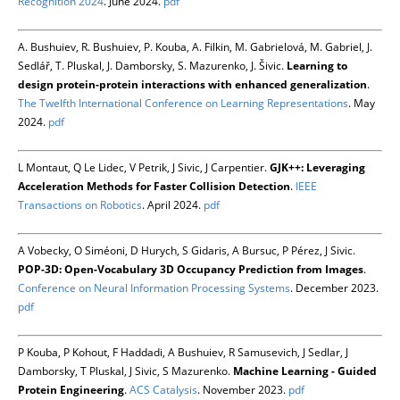
Recognition 2024
. June 2024.
pdf
A. Bushuiev, R. Bushuiev, P. Kouba, A. Filkin, M. Gabrielová, M. Gabriel, J.
Sedlář, T. Pluskal, J. Damborsky, S. Mazurenko, J. Šivic.
Learning to
design protein-protein interactions with enhanced generalization
.
The Twelfth International Conference on Learning Representations
. May
2024.
pdf
L Montaut, Q Le Lidec, V Petrik, J Sivic, J Carpentier.
GJK++: Leveraging
Acceleration Methods for Faster Collision Detection
.
IEEE
Transactions on Robotics
. April 2024.
pdf
A Vobecky, O Siméoni, D Hurych, S Gidaris, A Bursuc, P Pérez, J Sivic.
POP-3D: Open-Vocabulary 3D Occupancy Prediction from Images
.
Conference on Neural Information Processing Systems
. December 2023.
pdf
P Kouba, P Kohout, F Haddadi, A Bushuiev, R Samusevich, J Sedlar, J
Damborsky, T Pluskal, J Sivic, S Mazurenko.
Machine Learning - Guided
Protein Engineering
.
ACS Catalysis
. November 2023.
pdf