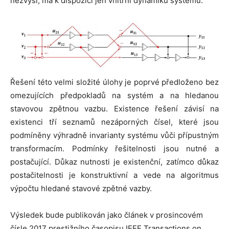
nezvýší, má k dispozici jen vnitřní dynamiku systému.
Řešení této velmi složité úlohy je poprvé předloženo bez
omezujících předpokladů na systém a na hledanou
stavovou zpětnou vazbu. Existence řešení závisí na
existenci tří seznamů nezáporných čísel, které jsou
podmíněny výhradně invarianty systému vůči přípustným
transformacím. Podmínky řešitelnosti jsou nutné a
postačující. Důkaz nutnosti je existenční, zatímco důkaz
postačitelnosti je konstruktivní a vede na algoritmus
výpočtu hledané stavové zpětné vazby.
Výsledek bude publikován jako článek v prosincovém
čísle 2017 prestižního časopisu IEEE Transactions on