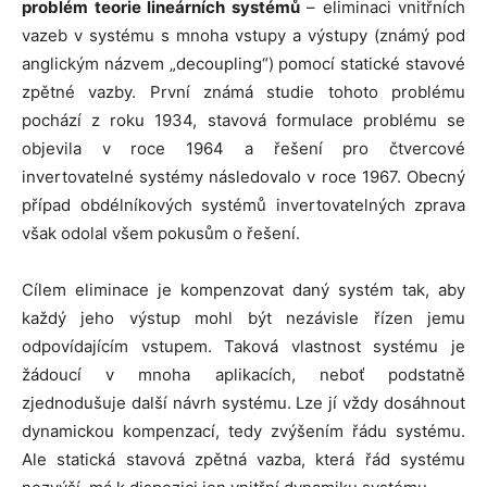
problém teorie lineárních systémů
– eliminaci vnitřních
vazeb v systému s mnoha vstupy a výstupy (známý pod
anglickým názvem „decoupling“) pomocí statické stavové
zpětné vazby. První známá studie tohoto problému
pochází z roku 1934, stavová formulace problému se
objevila v roce 1964 a řešení pro čtvercové
invertovatelné systémy následovalo v roce 1967. Obecný
případ obdélníkových systémů invertovatelných zprava
však odolal všem pokusům o řešení.
Cílem eliminace je kompenzovat daný systém tak, aby
každý jeho výstup mohl být nezávisle řízen jemu
odpovídajícím vstupem. Taková vlastnost systému je
žádoucí v mnoha aplikacích, neboť podstatně
zjednodušuje další návrh systému. Lze jí vždy dosáhnout
dynamickou kompenzací, tedy zvýšením řádu systému.
Ale statická stavová zpětná vazba, která řád systému