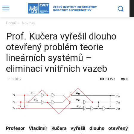
Domů
Novinky
Prof. Kučera vyřešil dlouho
otevřený problém teorie
lineárních systémů –
eliminaci vnitřních vazeb
11.5.2017
61359
0
Profesor Vladimír Kučera vyřešil dlouho otevřený