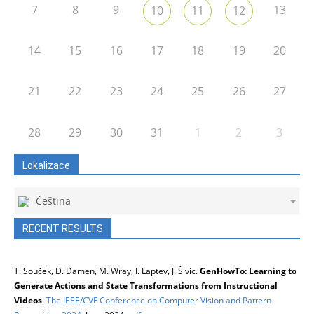
7
8
9
13
10
11
12
14
15
16
17
18
19
20
21
22
23
24
25
26
27
28
29
30
31
1
2
3
Lokalizace
Čeština
RECENT RESULTS
T. Souček, D. Damen, M. Wray, I. Laptev, J. Šivic.
GenHowTo: Learning to
Generate Actions and State Transformations from Instructional
Videos
.
The IEEE/CVF Conference on Computer Vision and Pattern