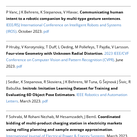
P Vanc, J K Behrens, K Stepanova, V Hlavac.
Communicating human
intent to a robotic companion by multi-type gesture sentences
.
IEEE/RSJ International Conference on Intelligent Robots and Systems
(IROS)
. October 2023.
pdf
P Hruby, V Korotynskiy, T Duff, L Oeding, M Pollefeys, T Pajdla, V Larsson.
Four-view Geometry with Unknown Radial Distortion
.
2023 IEEE/CVF
Conference on Computer Vision and Pattern Recognition (CVPR)
. June
2023.
pdf
J Sedlar, K Stepanova, R Skoviera, J K Behrens, M Tuna, G Šejnová J Šivic, R
Babuška.
Imitrob: Imitation Learning Dataset for Training and
Evaluating 6D Object Pose Estimators
.
IEEE Robotics and Automation
Letters
. March 2023.
pdf
F Sohrabi, M Rohani Nezhab, M Hesamzadeh, J Bemš.
Coordinated
bidding of multi-product charging station in electricity markets
using rolling planning and sample average approximation
.
International Journal of Electrical Power & Energy Systems
. March 2023.