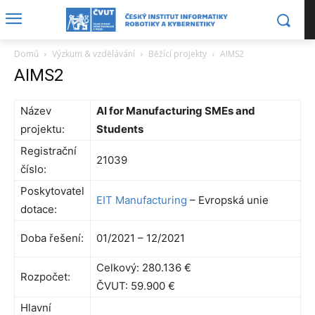
Domů
Výzkum & vzdělávání
Běžící projekty
AIMS2
AIMS2
Název
AI for Manufacturing SMEs and
projektu:
Students
Registrační
21039
číslo:
Poskytovatel
EIT Manufacturing
– Evropská unie
dotace:
Doba řešení:
01/2021 – 12/2021
Celkový: 280.136 €
Rozpočet:
ČVUT: 59.900 €
Hlavní