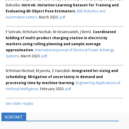
Babuška.
Imitrob: Imitation Learning Dataset for Training and
Evaluating 6D Object Pose Estimators
.
IEEE Robotics and
Automation Letters
. March 2023.
pdf
F Sohrabi, M Rohani Nezhab, M Hesamzadeh, J Bemš.
Coordinated
bidding of multi-product charging station in electricity
markets using rolling planning and sample average
approximation
.
International Journal of Electrical Power & Energy
Systems
. March 2023.
pdf
M Rohani Nezhad, M Janota, Z Hanzálek.
Integrated lot-sizing and
scheduling: Mitigation of uncertainty in demand and
processing time by machine learning
.
Engineering Applications of
Artificial Intelligence
. February 2023.
pdf
See older results
KONTAKT