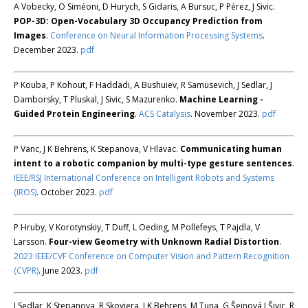
A Vobecky, O Siméoni, D Hurych, S Gidaris, A Bursuc, P Pérez, J Sivic.
POP-3D: Open-Vocabulary 3D Occupancy Prediction from
Images
.
Conference on Neural Information Processing Systems
.
December 2023.
pdf
P Kouba, P Kohout, F Haddadi, A Bushuiev, R Samusevich, J Sedlar, J
Damborsky, T Pluskal, J Sivic, S Mazurenko.
Machine Learning -
Guided Protein Engineering
.
ACS Catalysis
. November 2023.
pdf
P Vanc, J K Behrens, K Stepanova, V Hlavac.
Communicating human
intent to a robotic companion by multi-type gesture sentences
.
IEEE/RSJ International Conference on Intelligent Robots and Systems
(IROS)
. October 2023.
pdf
P Hruby, V Korotynskiy, T Duff, L Oeding, M Pollefeys, T Pajdla, V
Larsson.
Four-view Geometry with Unknown Radial Distortion
.
2023 IEEE/CVF Conference on Computer Vision and Pattern Recognition
(CVPR)
. June 2023.
pdf
J Sedlar, K Stepanova, R Skoviera, J K Behrens, M Tuna, G Šejnová J Šivic, R