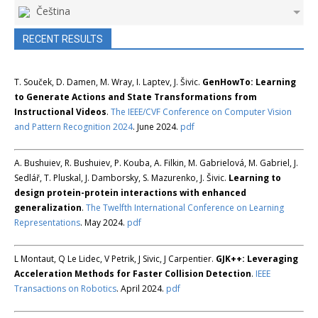
Čeština
RECENT RESULTS
T. Souček, D. Damen, M. Wray, I. Laptev, J. Šivic.
GenHowTo: Learning
to Generate Actions and State Transformations from
Instructional Videos
.
The IEEE/CVF Conference on Computer Vision
and Pattern Recognition 2024
. June 2024.
pdf
A. Bushuiev, R. Bushuiev, P. Kouba, A. Filkin, M. Gabrielová, M. Gabriel, J.
Sedlář, T. Pluskal, J. Damborsky, S. Mazurenko, J. Šivic.
Learning to
design protein-protein interactions with enhanced
generalization
.
The Twelfth International Conference on Learning
Representations
. May 2024.
pdf
L Montaut, Q Le Lidec, V Petrik, J Sivic, J Carpentier.
GJK++: Leveraging
Acceleration Methods for Faster Collision Detection
.
IEEE
Transactions on Robotics
. April 2024.
pdf