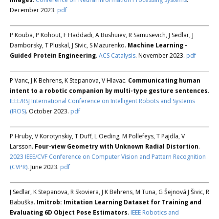
December 2023.
pdf
P Kouba, P Kohout, F Haddadi, A Bushuiev, R Samusevich, J Sedlar, J
Damborsky, T Pluskal, J Sivic, S Mazurenko.
Machine Learning -
Guided Protein Engineering
.
ACS Catalysis
. November 2023.
pdf
P Vanc, J K Behrens, K Stepanova, V Hlavac.
Communicating human
intent to a robotic companion by multi-type gesture sentences
.
IEEE/RSJ International Conference on Intelligent Robots and Systems
(IROS)
. October 2023.
pdf
P Hruby, V Korotynskiy, T Duff, L Oeding, M Pollefeys, T Pajdla, V
Larsson.
Four-view Geometry with Unknown Radial Distortion
.
2023 IEEE/CVF Conference on Computer Vision and Pattern Recognition
(CVPR)
. June 2023.
pdf
J Sedlar, K Stepanova, R Skoviera, J K Behrens, M Tuna, G Šejnová J Šivic, R
Babuška.
Imitrob: Imitation Learning Dataset for Training and
Evaluating 6D Object Pose Estimators
.
IEEE Robotics and