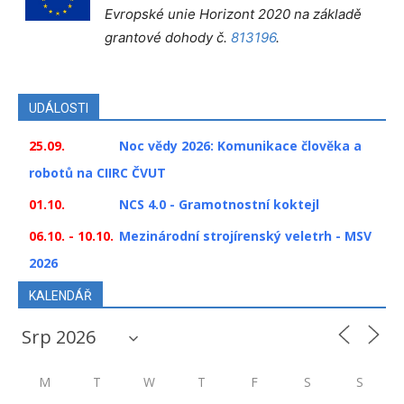
Evropské unie Horizont 2020 na základě
grantové dohody č.
813196
.
UDÁLOSTI
25.09.
Noc vědy 2026: Komunikace člověka a
robotů na CIIRC ČVUT
01.10.
NCS 4.0 - Gramotnostní koktejl
06.10. - 10.10.
Mezinárodní strojírenský veletrh - MSV
2026
KALENDÁŘ
M
T
W
T
F
S
S