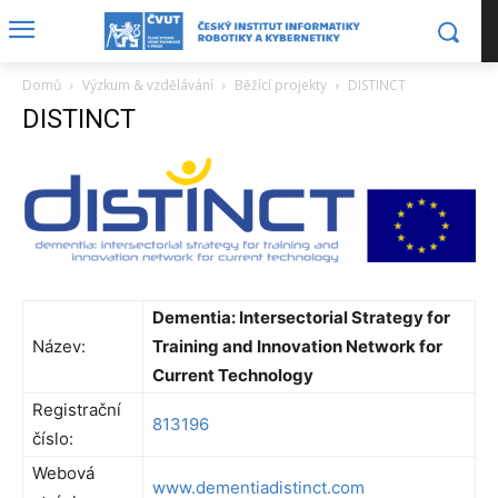
Domů
Výzkum & vzdělávání
Běžící projekty
DISTINCT
DISTINCT
Dementia: Intersectorial Strategy for
Název:
Training and Innovation Network for
Current Technology
Registrační
813196
číslo:
Webová
www.dementiadistinct.com