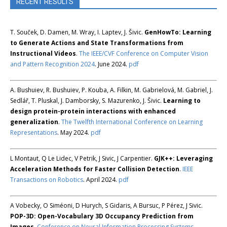
RECENT RESULTS
T. Souček, D. Damen, M. Wray, I. Laptev, J. Šivic.
GenHowTo: Learning
to Generate Actions and State Transformations from
Instructional Videos
.
The IEEE/CVF Conference on Computer Vision
and Pattern Recognition 2024
. June 2024.
pdf
A. Bushuiev, R. Bushuiev, P. Kouba, A. Filkin, M. Gabrielová, M. Gabriel, J.
Sedlář, T. Pluskal, J. Damborsky, S. Mazurenko, J. Šivic.
Learning to
design protein-protein interactions with enhanced
generalization
.
The Twelfth International Conference on Learning
Representations
. May 2024.
pdf
L Montaut, Q Le Lidec, V Petrik, J Sivic, J Carpentier.
GJK++: Leveraging
Acceleration Methods for Faster Collision Detection
.
IEEE
Transactions on Robotics
. April 2024.
pdf
A Vobecky, O Siméoni, D Hurych, S Gidaris, A Bursuc, P Pérez, J Sivic.
POP-3D: Open-Vocabulary 3D Occupancy Prediction from
Images
.
Conference on Neural Information Processing Systems
.