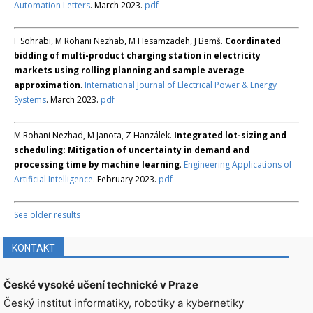
Automation Letters
. March 2023.
pdf
F Sohrabi, M Rohani Nezhab, M Hesamzadeh, J Bemš.
Coordinated
bidding of multi-product charging station in electricity
markets using rolling planning and sample average
approximation
.
International Journal of Electrical Power & Energy
Systems
. March 2023.
pdf
M Rohani Nezhad, M Janota, Z Hanzálek.
Integrated lot-sizing and
scheduling: Mitigation of uncertainty in demand and
processing time by machine learning
.
Engineering Applications of
Artificial Intelligence
. February 2023.
pdf
See older results
KONTAKT
České vysoké učení technické v Praze
Český institut informatiky, robotiky a kybernetiky