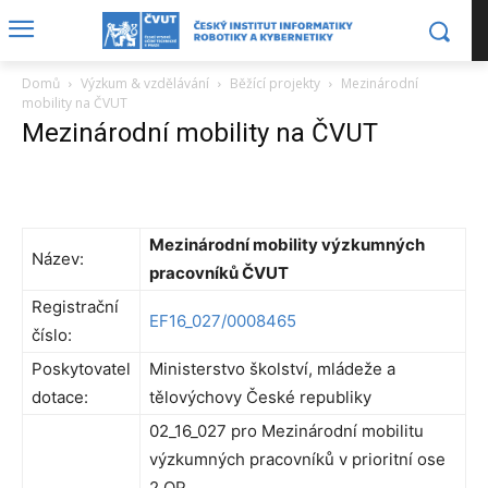
Domů
Výzkum & vzdělávání
Běžící projekty
Mezinárodní
mobility na ČVUT
Mezinárodní mobility na ČVUT
Mezinárodní mobility výzkumných
Název:
pracovníků ČVUT
Registrační
EF16_027/0008465
číslo:
Poskytovatel
Ministerstvo školství, mládeže a
dotace:
tělovýchovy České republiky
02_16_027 pro Mezinárodní mobilitu
výzkumných pracovníků v prioritní ose
2 OP