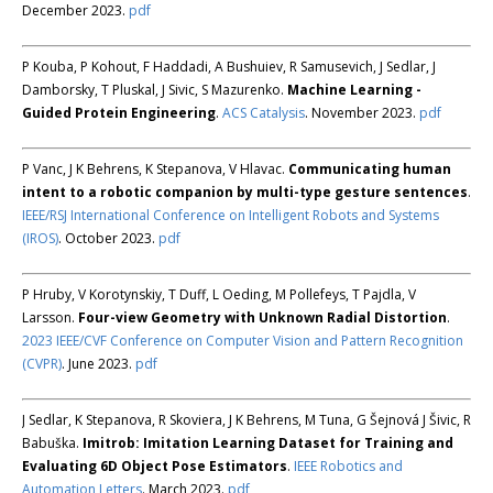
December 2023.
pdf
P Kouba, P Kohout, F Haddadi, A Bushuiev, R Samusevich, J Sedlar, J
Damborsky, T Pluskal, J Sivic, S Mazurenko.
Machine Learning -
Guided Protein Engineering
.
ACS Catalysis
. November 2023.
pdf
P Vanc, J K Behrens, K Stepanova, V Hlavac.
Communicating human
intent to a robotic companion by multi-type gesture sentences
.
IEEE/RSJ International Conference on Intelligent Robots and Systems
(IROS)
. October 2023.
pdf
P Hruby, V Korotynskiy, T Duff, L Oeding, M Pollefeys, T Pajdla, V
Larsson.
Four-view Geometry with Unknown Radial Distortion
.
2023 IEEE/CVF Conference on Computer Vision and Pattern Recognition
(CVPR)
. June 2023.
pdf
J Sedlar, K Stepanova, R Skoviera, J K Behrens, M Tuna, G Šejnová J Šivic, R
Babuška.
Imitrob: Imitation Learning Dataset for Training and
Evaluating 6D Object Pose Estimators
.
IEEE Robotics and
Automation Letters
. March 2023.
pdf