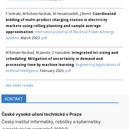
F Sohrabi, M Rohani Nezhab, M Hesamzadeh, J Bemš.
Coordinated
bidding of multi-product charging station in electricity
markets using rolling planning and sample average
approximation
.
International Journal of Electrical Power & Energy
Systems
. March 2023.
pdf
M Rohani Nezhad, M Janota, Z Hanzálek.
Integrated lot-sizing and
scheduling: Mitigation of uncertainty in demand and
processing time by machine learning
.
Engineering Applications of
Artificial Intelligence
. February 2023.
pdf
See older results
KONTAKT
České vysoké učení technické v Praze
Český institut informatiky, robotiky a kybernetiky