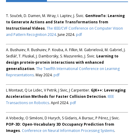
T. Souček, D. Damen, M. Wray, I. Laptev, J. Šivic.
GenHowTo: Learning
to Generate Actions and State Transformations from
Instructional Videos
.
The IEEE/CVF Conference on Computer Vision
and Pattern Recognition 2024
. June 2024.
pdf
A. Bushuiev, R. Bushuiev, P. Kouba, A. Filkin, M. Gabrielová, M. Gabriel, J.
Sedlář, T. Pluskal, J. Damborsky, S. Mazurenko, J. Šivic.
Learning to
design protein-protein interactions with enhanced
generalization
.
The Twelfth International Conference on Learning
Representations
. May 2024.
pdf
L Montaut, Q Le Lidec, V Petrik, J Sivic, J Carpentier.
GJK++: Leveraging
Acceleration Methods for Faster Collision Detection
.
IEEE
Transactions on Robotics
. April 2024.
pdf
A Vobecky, O Siméoni, D Hurych, S Gidaris, A Bursuc, P Pérez, J Sivic.
POP-3D: Open-Vocabulary 3D Occupancy Prediction from
Images
.
Conference on Neural Information Processing Systems
.