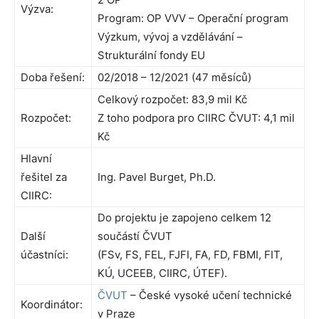
Výzva:
Program: OP VVV – Operační program
Výzkum, vývoj a vzdělávání –
Strukturální fondy EU
Doba řešení:
02/2018 – 12/2021 (47 měsíců)
Celkový rozpočet: 83,9 mil Kč
Rozpočet:
Z toho podpora pro CIIRC ČVUT: 4,1 mil
Kč
Hlavní
řešitel za
Ing. Pavel Burget, Ph.D.
CIIRC:
Do projektu je zapojeno celkem 12
Další
součástí ČVUT
účastníci:
(FSv, FS, FEL, FJFI, FA, FD, FBMI, FIT,
KÚ, UCEEB, CIIRC, ÚTEF).
ČVUT
– České vysoké učení technické
Koordinátor:
v Praze