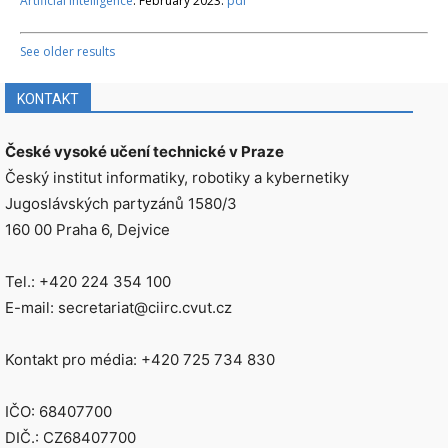
Artificial Intelligence
. February 2023.
pdf
See older results
KONTAKT
České vysoké učení technické v Praze
Český institut informatiky, robotiky a kybernetiky
Jugoslávských partyzánů 1580/3
160 00 Praha 6, Dejvice
Tel.: +420 224 354 100
E-mail: secretariat@ciirc.cvut.cz
Kontakt pro média: +420 725 734 830
IČO: 68407700
DIČ.: CZ68407700