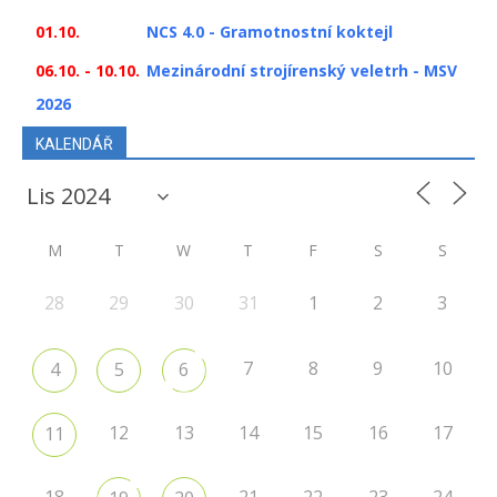
01.10.
NCS 4.0 - Gramotnostní koktejl
06.10. - 10.10.
Mezinárodní strojírenský veletrh - MSV
2026
KALENDÁŘ
M
T
W
T
F
S
S
28
29
30
31
1
2
3
7
8
9
10
4
5
6
12
13
14
15
16
17
11