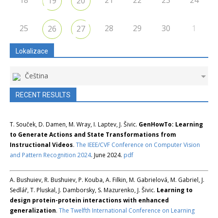
18
21
22
23
24
19
20
25
28
29
30
1
26
27
Lokalizace
Čeština
RECENT RESULTS
T. Souček, D. Damen, M. Wray, I. Laptev, J. Šivic.
GenHowTo: Learning
to Generate Actions and State Transformations from
Instructional Videos
.
The IEEE/CVF Conference on Computer Vision
and Pattern Recognition 2024
. June 2024.
pdf
A. Bushuiev, R. Bushuiev, P. Kouba, A. Filkin, M. Gabrielová, M. Gabriel, J.
Sedlář, T. Pluskal, J. Damborsky, S. Mazurenko, J. Šivic.
Learning to
design protein-protein interactions with enhanced
generalization
.
The Twelfth International Conference on Learning