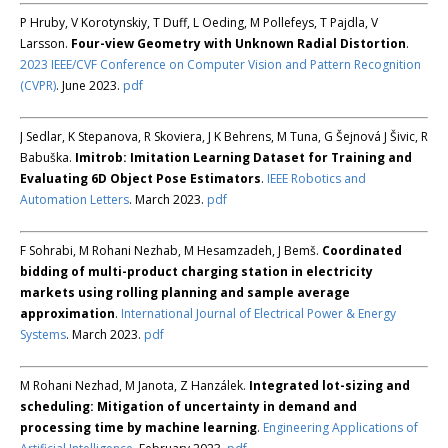
P Hruby, V Korotynskiy, T Duff, L Oeding, M Pollefeys, T Pajdla, V
Larsson.
Four-view Geometry with Unknown Radial Distortion
.
2023 IEEE/CVF Conference on Computer Vision and Pattern Recognition
(CVPR)
. June 2023.
pdf
J Sedlar, K Stepanova, R Skoviera, J K Behrens, M Tuna, G Šejnová J Šivic, R
Babuška.
Imitrob: Imitation Learning Dataset for Training and
Evaluating 6D Object Pose Estimators
.
IEEE Robotics and
Automation Letters
. March 2023.
pdf
F Sohrabi, M Rohani Nezhab, M Hesamzadeh, J Bemš.
Coordinated
bidding of multi-product charging station in electricity
markets using rolling planning and sample average
approximation
.
International Journal of Electrical Power & Energy
Systems
. March 2023.
pdf
M Rohani Nezhad, M Janota, Z Hanzálek.
Integrated lot-sizing and
scheduling: Mitigation of uncertainty in demand and
processing time by machine learning
.
Engineering Applications of