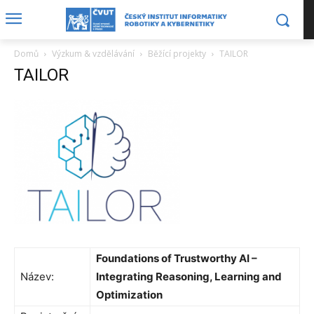
Domů
Výzkum & vzdělávání
Běžící projekty
TAILOR
TAILOR
Foundations of Trustworthy AI –
Název:
Integrating Reasoning, Learning and
Optimization