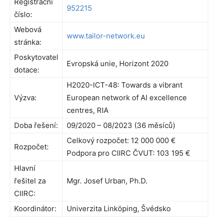
Registrační
952215
číslo:
Webová
www.tailor-network.eu
stránka:
Poskytovatel
Evropská unie, Horizont 2020
dotace:
H2020-ICT-48: Towards a vibrant
Výzva:
European network of AI excellence
centres, RIA
Doba řešení:
09/2020 – 08/2023 (36 měsíců)
Celkový rozpočet: 12 000 000 €
Rozpočet:
Podpora pro CIIRC ČVUT: 103 195 €
Hlavní
řešitel za
Mgr. Josef Urban, Ph.D.
CIIRC:
Koordinátor:
Univerzita Linköping, Švédsko