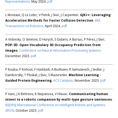
Representations
. May 2024.
pdf
L Montaut, Q Le Lidec, V Petrik, J Sivic, J Carpentier.
GJK++: Leveraging
Acceleration Methods for Faster Collision Detection
.
IEEE
Transactions on Robotics
. April 2024.
pdf
A Vobecky, O Siméoni, D Hurych, S Gidaris, A Bursuc, P Pérez, J Sivic.
POP-3D: Open-Vocabulary 3D Occupancy Prediction from
Images
.
Conference on Neural Information Processing Systems
.
December 2023.
pdf
P Kouba, P Kohout, F Haddadi, A Bushuiev, R Samusevich, J Sedlar, J
Damborsky, T Pluskal, J Sivic, S Mazurenko.
Machine Learning -
Guided Protein Engineering
.
ACS Catalysis
. November 2023.
pdf
P Vanc, J K Behrens, K Stepanova, V Hlavac.
Communicating human
intent to a robotic companion by multi-type gesture sentences
.
IEEE/RSJ International Conference on Intelligent Robots and Systems
(IROS)
. October 2023.
pdf