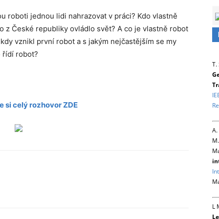
 roboti jednou lidi nahrazovat v práci? Kdo vlastně
o z České republiky ovládlo svět? A co je vlastně robot
kdy vznikl první robot a s jakým nejčastějším se my
řídí robot?
T.
Ge
Tr
IE
e si celý rozhovor ZDE
Re
A.
M.
Ma
in
In
Ma
L 
Le