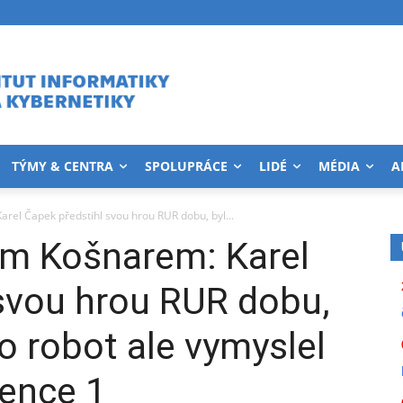
TÝMY & CENTRA
SPOLUPRÁCE
LIDÉ
MÉDIA
A
rel Čapek předstihl svou hrou RUR dobu, byl...
em Košnarem: Karel
svou hrou RUR dobu,
vo robot ale vymyslel
vence 1