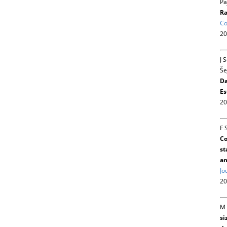
Pa
Ra
Co
20
J 
Še
Da
Es
20
F 
Co
st
an
Jo
20
M 
si