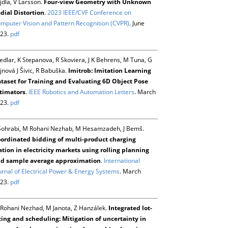
jdla, V Larsson.
Four-view Geometry with Unknown
dial Distortion
.
2023 IEEE/CVF Conference on
mputer Vision and Pattern Recognition (CVPR)
. June
23.
pdf
Sedlar, K Stepanova, R Skoviera, J K Behrens, M Tuna, G
jnová J Šivic, R Babuška.
Imitrob: Imitation Learning
taset for Training and Evaluating 6D Object Pose
timators
.
IEEE Robotics and Automation Letters
. March
23.
pdf
Sohrabi, M Rohani Nezhab, M Hesamzadeh, J Bemš.
ordinated bidding of multi-product charging
ation in electricity markets using rolling planning
d sample average approximation
.
International
urnal of Electrical Power & Energy Systems
. March
23.
pdf
Rohani Nezhad, M Janota, Z Hanzálek.
Integrated lot-
zing and scheduling: Mitigation of uncertainty in