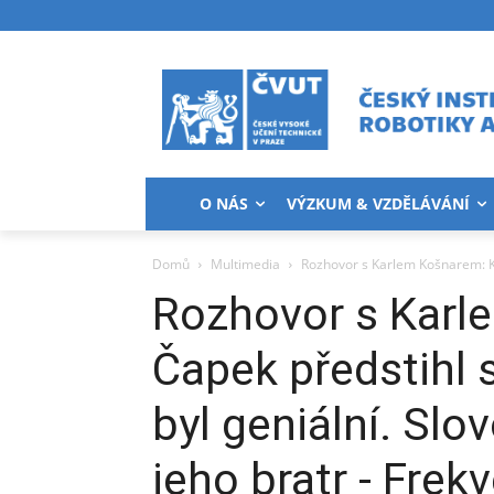
O NÁS
VÝZKUM & VZDĚLÁVÁNÍ
Domů
Multimedia
Rozhovor s Karlem Košnarem: Ka
Rozhovor s Karl
Čapek předstihl 
byl geniální. Slo
jeho bratr - Frek