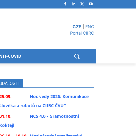
CZE
|
ENG
Portal CIIRC
NTI-COVID
UDÁLOSTI
25.09.
Noc vědy 2026: Komunikace
člověka a robotů na CIIRC ČVUT
01.10.
NCS 4.0 - Gramotnostní
koktejl
06.10. - 10.10.
Mezinárodní strojírenský