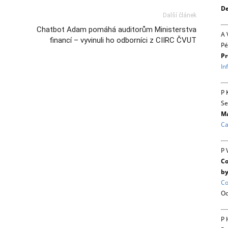
De
Další článek
Chatbot Adam pomáhá auditorům Ministerstva
A 
financí – vyvinuli ho odborníci z CIIRC ČVUT
Pé
Pr
In
P 
Se
Ma
Ca
P 
Co
by
Co
Oc
P 