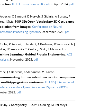
tection
.
IEEE Transactions on Robotics
. April 2024.
pdf
Vobecky, O Siméoni, D Hurych, S Gidaris, A Bursuc, P
rez, J Sivic.
POP-3D: Open-Vocabulary 3D Occupancy
ediction from Images
.
Conference on Neural
formation Processing Systems
. December 2023.
pdf
Kouba, P Kohout, F Haddadi, A Bushuiev, R Samusevich, J
dlar, J Damborsky, T Pluskal, J Sivic, S Mazurenko.
chine Learning - Guided Protein Engineering
.
ACS
talysis
. November 2023.
pdf
Vanc, J K Behrens, K Stepanova, V Hlavac.
mmunicating human intent to a robotic companion
 multi-type gesture sentences
.
IEEE/RSJ International
nference on Intelligent Robots and Systems (IROS)
.
tober 2023.
pdf
Hruby, V Korotynskiy, T Duff, L Oeding, M Pollefeys, T