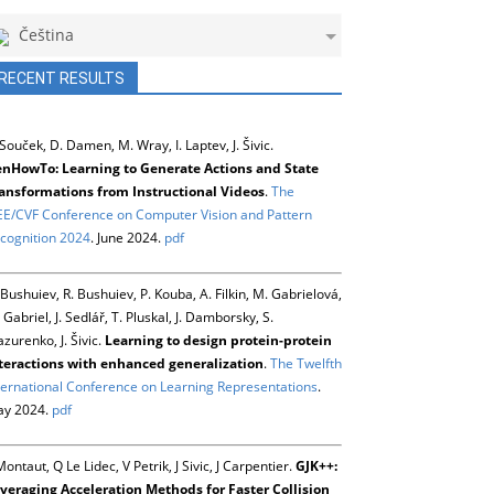
Čeština
RECENT RESULTS
 Souček, D. Damen, M. Wray, I. Laptev, J. Šivic.
nHowTo: Learning to Generate Actions and State
ansformations from Instructional Videos
.
The
EE/CVF Conference on Computer Vision and Pattern
cognition 2024
. June 2024.
pdf
 Bushuiev, R. Bushuiev, P. Kouba, A. Filkin, M. Gabrielová,
 Gabriel, J. Sedlář, T. Pluskal, J. Damborsky, S.
zurenko, J. Šivic.
Learning to design protein-protein
teractions with enhanced generalization
.
The Twelfth
ternational Conference on Learning Representations
.
y 2024.
pdf
Montaut, Q Le Lidec, V Petrik, J Sivic, J Carpentier.
GJK++:
veraging Acceleration Methods for Faster Collision