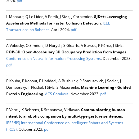
2024.
pdf
L Montaut, Q Le Lidec, V Petrik, J Sivic, J Carpentier.
GJK++: Leveraging
Acceleration Methods for Faster Collision Detection
.
IEEE
Transactions on Robotics
. April 2024.
pdf
A Vobecky, O Siméoni, D Hurych, S Gidaris, A Bursuc, P Pérez, J Sivic.
POP-3D: Open-Vocabulary 3D Occupancy Prediction from Images
.
Conference on Neural Information Processing Systems
. December 2023.
pdf
P Kouba, P Kohout, F Haddadi, A Bushuiev, R Samusevich, J Sedlar, J
Damborsky, T Pluskal, J Sivic, S Mazurenko.
Machine Learning - Guided
Protein Engineering
.
ACS Catalysis
. November 2023.
pdf
P Vanc, J K Behrens, K Stepanova, V Hlavac.
Communicating human
intent to a robotic companion by multi-type gesture sentences
.
IEEE/RSJ International Conference on Intelligent Robots and Systems
(IROS)
. October 2023.
pdf