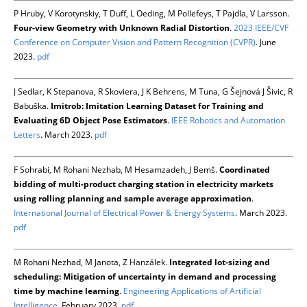
P Hruby, V Korotynskiy, T Duff, L Oeding, M Pollefeys, T Pajdla, V Larsson.
Four-view Geometry with Unknown Radial Distortion
.
2023 IEEE/CVF
Conference on Computer Vision and Pattern Recognition (CVPR)
. June
2023.
pdf
J Sedlar, K Stepanova, R Skoviera, J K Behrens, M Tuna, G Šejnová J Šivic, R
Babuška.
Imitrob: Imitation Learning Dataset for Training and
Evaluating 6D Object Pose Estimators
.
IEEE Robotics and Automation
Letters
. March 2023.
pdf
F Sohrabi, M Rohani Nezhab, M Hesamzadeh, J Bemš.
Coordinated
bidding of multi-product charging station in electricity markets
using rolling planning and sample average approximation
.
International Journal of Electrical Power & Energy Systems
. March 2023.
pdf
M Rohani Nezhad, M Janota, Z Hanzálek.
Integrated lot-sizing and
scheduling: Mitigation of uncertainty in demand and processing
time by machine learning
.
Engineering Applications of Artificial
Intelligence
. February 2023.
pdf