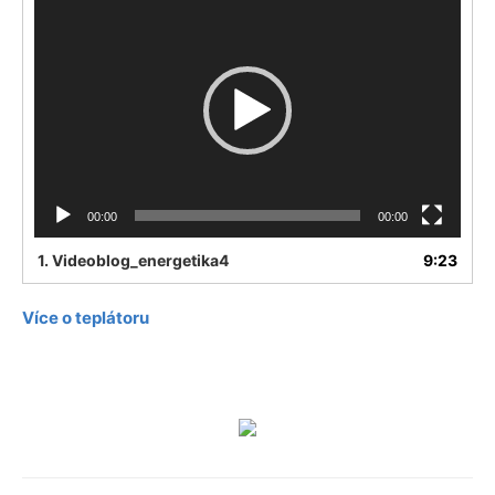
Player
00:00
00:00
1.
Videoblog_energetika4
9:23
Více o teplátoru