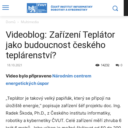
Domů
Multimedia
Videoblog: Zařízení Teplátor
jako budoucnost českého
teplárenství?
18.10.2021
14232
0
Video bylo připraveno
Národním centrem
energetických úspor
„Teplátor je takový velký papiňák, který se připojí na
úložiště energie,“ popisuje zařízení šéf projektu doc. Ing.
Radek Škoda, Ph.D., z Českého institutu informatiky,
robotiky a kybernetiky ČVUT. Celé zařízení měří zhruba 6
krát 6 metrů. Jeho výkon je možné škálovat od 50 do 200