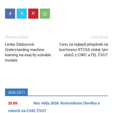
Předchozí článek
Další článek
Lenka Zdeborová:
Cenu za nejlepší příspěvek na
Understanding machine
konferenci RTCSA získal tým
learning via exactly solvable
vědců z CIIRC a FEL ČVUT
models
UDÁLOSTI
25.09.
Noc vědy 2026: Komunikace člověka a
robotů na CIIRC ČVUT