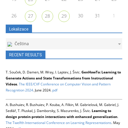
26
30
31
1
27
28
29
Lokalizace
Čeština
RECENT RESULTS
T. Souček, D. Damen, M. Wray, I. Laptev, J. Šivic.
GenHowTo: Learning to
Generate Actions and State Transformations from Instructional
Videos
.
The IEEE/CVF Conference on Computer Vision and Pattern
Recognition 2024
. June 2024.
pdf
A. Bushuiev, R. Bushuiev, P. Kouba, A. Filkin, M. Gabrielová, M. Gabriel, J.
Sedlář, T. Pluskal, J. Damborsky, S. Mazurenko, J. Šivic.
Learning to
design protein-protein interactions with enhanced generalization
.
The Twelfth International Conference on Learning Representations
. May