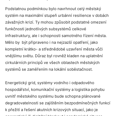
Podstatnou podmínkou bylo navrhnout celý městský
systém na maximální stupeň urbánní resilience v dobách
závažných krizí. Ty mohou způsobit podstatné omezení
funkčnosti jednotlivých subsystémů celkové
infrastruktury, ale i schopnosti samotného řízení města.
Mělo by být připraveno i na nejzazší opatření, jako
kompletní krátko- a střednědobé uzavření města vůči
vnějšímu světu. Důraz byl rovněž kladen na uplatnění
cirkulárních principů ve všech oblastech městských
systémů se zaměřením na lokální soběstačnost.
Energetický grid, systémy vodního i odpadového
hospodářství, komunikační systémy a logistika pohybu
uvnitř městského systému bude schopna plánované
degradovatelnosti se zajištěním bezpodmínečných funkcí
k přežití a řešení akutních krizových situací, jako je