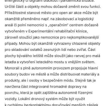
energetický či digitální blackout i pandemická situace.
Určité části a objekty mohou dočasně změnit svou funkci.
Příležitostné stanové město pro open air akce může být
okamžitě přeměněno např. na zásobovací a logistický
areál či polní nemocnici s „operačním“ centrem dočasně
vytvořeném v Experimentální rehabilitační klinice,
zároveň sloužící jako nemocnice pro nejkomplikovanější
případy. Mohou být okamžitě vyhrazeny chlazené objekty
pro skladování ostatků zesnulých lidí nebo zvířat. Část
plochy bývalého letiště může sloužit jako ranvej pro malá
letadla a vytvoření leteckého mostu s vnějším světem.
Monorail s plně autonomním provozem propojuje hlavní
soubory budov ve městě a může distribuovat materiály a
produkty, ale i osoby v bezpečném módu. Stejně tak je
navržena část integrované hromadné dopravy na
povrchu, která je opět zajištěna autonomně řízenými
vozidly. Lokální dronový systém může být využit
k rychlému bezkontaktnímu doručování menších zásilek