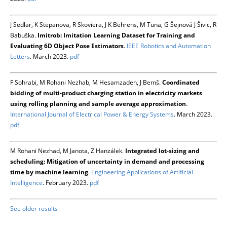
J Sedlar, K Stepanova, R Skoviera, J K Behrens, M Tuna, G Šejnová J Šivic, R
Babuška.
Imitrob: Imitation Learning Dataset for Training and
Evaluating 6D Object Pose Estimators
.
IEEE Robotics and Automation
Letters
. March 2023.
pdf
F Sohrabi, M Rohani Nezhab, M Hesamzadeh, J Bemš.
Coordinated
bidding of multi-product charging station in electricity markets
using rolling planning and sample average approximation
.
International Journal of Electrical Power & Energy Systems
. March 2023.
pdf
M Rohani Nezhad, M Janota, Z Hanzálek.
Integrated lot-sizing and
scheduling: Mitigation of uncertainty in demand and processing
time by machine learning
.
Engineering Applications of Artificial
Intelligence
. February 2023.
pdf
See older results