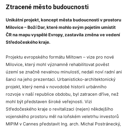
Ztracené město budoucnosti
Unikátní projekt, koncept města budoucnosti v prostoru
Milovice – Boží Dar, které mohlo svým pojetím umístit
ČR na mapu vyspělé Evropy, zastavila změna ve vedení
Středočeského kraje.
Projektu evropského formátu Miltown – vize pro nové
Milovice, který mohl významně rehabilitovat pověst
území se značně nevalnou minulostí, nedali noví radní ani
šanci na jeho prezentaci. Urbanisticko-architektonický
projekt, který nemá v novodobé historii urbánního
rozvoje v naší republice obdobu, byl zatracen dříve, než
mohl být představen široké veřejnosti. Vizi
Středočeského kraje o revitalizaci (nejen) někdejšího
vojenského prostoru měl na loňském veletrhu investorů
MIPIM v Cannes představit Ing. arch. Michal Postránecký,