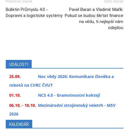
Předchozí článek
Další článek
Bulletin Průmyslu 4.0 -
Pavel Baran a Vladimír Mařík:
Dopravní a logistické systémy
Pokud se budou škrtat finance
na vědu, ti nejlepší nám
odejdou
UDÁLOSTI
25.09.
Noc vědy 2026: Komunikace člověka a
robotů na CIIRC ČVUT
01.10.
NCS 4.0 - Gramotnostní koktejl
06.10. - 10.10.
Mezinárodní strojírenský veletrh - MSV
2026
KALENDÁŘ