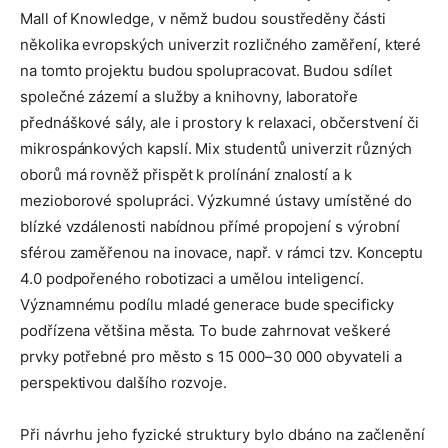
Mall of Knowledge, v němž budou soustředěny části
několika evropských univerzit rozličného zaměření, které
na tomto projektu budou spolupracovat. Budou sdílet
společné zázemí a služby a knihovny, laboratoře
přednáškové sály, ale i prostory k relaxaci, občerstvení či
mikrospánkových kapslí. Mix studentů univerzit různých
oborů má rovněž přispět k prolínání znalostí a k
mezioborové spolupráci. Výzkumné ústavy umístěné do
blízké vzdálenosti nabídnou přímé propojení s výrobní
sférou zaměřenou na inovace, např. v rámci tzv. Konceptu
4.0 podpořeného robotizaci a umělou inteligencí.
Významnému podílu mladé generace bude specificky
podřízena většina města. To bude zahrnovat veškeré
prvky potřebné pro město s 15 000–30 000 obyvateli a
perspektivou dalšího rozvoje.
Při návrhu jeho fyzické struktury bylo dbáno na začlenění