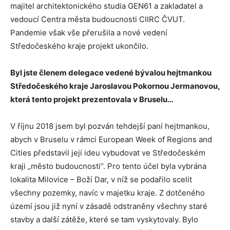
majitel architektonického studia GEN61 a zakladatel a
vedoucí Centra města budoucnosti CIIRC ČVUT.
Pandemie však vše přerušila a nové vedení
Středočeského kraje projekt ukončilo.
Byl jste členem delegace vedené bývalou hejtmankou
Středočeského kraje Jaroslavou Pokornou Jermanovou,
která tento projekt prezentovala v Bruselu…
V říjnu 2018 jsem byl pozván tehdejší paní hejtmankou,
abych v Bruselu v rámci European Week of Regions and
Cities představil její ideu vybudovat ve Středočeském
kraji „město budoucnosti“. Pro tento účel byla vybrána
lokalita Milovice – Boží Dar, v níž se podařilo scelit
všechny pozemky, navíc v majetku kraje. Z dotčeného
území jsou již nyní v zásadě odstraněny všechny staré
stavby a další zátěže, které se tam vyskytovaly. Bylo