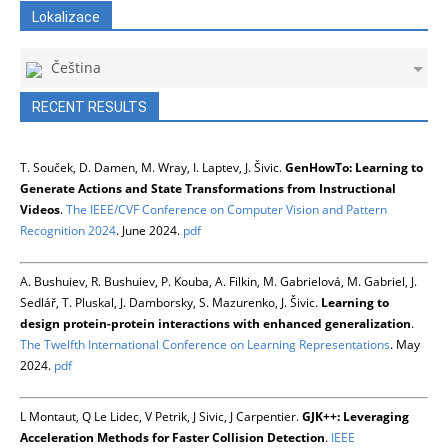
Lokalizace
Čeština
RECENT RESULTS
T. Souček, D. Damen, M. Wray, I. Laptev, J. Šivic.
GenHowTo: Learning to
Generate Actions and State Transformations from Instructional
Videos
.
The IEEE/CVF Conference on Computer Vision and Pattern
Recognition 2024
. June 2024.
pdf
A. Bushuiev, R. Bushuiev, P. Kouba, A. Filkin, M. Gabrielová, M. Gabriel, J.
Sedlář, T. Pluskal, J. Damborsky, S. Mazurenko, J. Šivic.
Learning to
design protein-protein interactions with enhanced generalization
.
The Twelfth International Conference on Learning Representations
. May
2024.
pdf
L Montaut, Q Le Lidec, V Petrik, J Sivic, J Carpentier.
GJK++: Leveraging
Acceleration Methods for Faster Collision Detection
.
IEEE