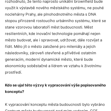
rozhodnuto, že tento naprosto unikátní brownfield bude
využit k výstavbě nového městského systému, ne pouhé
noclehárny Prahy, ale plnohodnotného města s DNA
stopou přirozeně rostoucího urbánního systému, které se
stane vzorovou laboratoří měst budoucnosti. Měst
resilientních, kde inovační technologie pomáhají nejen
město budovat, ale i spravovat, udržovat, dále rozvíjet a
řídit. Mělo jít o město založené pro mileniály a jejich
následovníky, zároveň otevřené a přívětivé ostatním
generacím, moderní dynamické město, které bude
ekonomicky soběstačné a lídrem ve vztahu k životnímu
prostředí.
Kdo se ujal této výzvy k vypracování výše popisovaného
konceptu?
K vypracování konceptu města budoucnosti bylo vybráno
Centrum města budoucnosti pod mým vedením. CCF