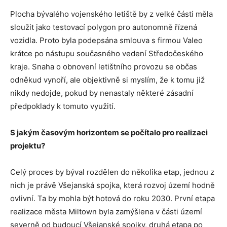
Plocha bývalého vojenského letiště by z velké části měla
sloužit jako testovací polygon pro autonomně řízená
vozidla. Proto byla podepsána smlouva s firmou Valeo
krátce po nástupu současného vedení Středočeského
kraje. Snaha o obnovení letištního provozu se občas
odněkud vynoří, ale objektivně si myslím, že k tomu již
nikdy nedojde, pokud by nenastaly některé zásadní
předpoklady k tomuto využití.
S jakým časovým horizontem se počítalo pro realizaci
projektu?
Celý proces by býval rozdělen do několika etap, jednou z
nich je právě Všejanská spojka, která rozvoj území hodně
ovlivní. Ta by mohla být hotová do roku 2030. První etapa
realizace města Miltown byla zamýšlena v části území
severně od budoucí Všejanské spojky, druhá etapa po