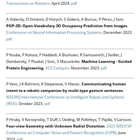
Transactions on Robotics
. April 2024.
pdf
A Vobecky, O Siméoni, D Hurych, S Gidaris, A Bursuc, P Pérez, J Sivic.
POP-3D: Open-Vocabulary 3D Occupancy Prediction from Images
.
Conference on Neural Information Processing Systems
. December 2023.
pdf
P Kouba, P Kohout, F Haddadi, A Bushuiev, R Samusevich, J Sedlar, J
Damborsky, T Pluskal, J Sivic, S Mazurenko.
Machine Learning - Guided
Protein Engineering
.
ACS Catalysis
. November 2023.
pdf
P Vanc, J K Behrens, K Stepanova, V Hlavac.
Communicating human
intent to a robotic companion by multi-type gesture sentences
.
IEEE/RSJ International Conference on Intelligent Robots and Systems
(IROS)
. October 2023.
pdf
P Hruby, V Korotynskiy, T Duff, L Oeding, M Pollefeys, T Pajdla, V Larsson.
Four-view Geometry with Unknown Radial Distortion
.
2023 IEEE/CVF
Conference on Computer Vision and Pattern Recognition (CVPR)
. June
2023.
pdf