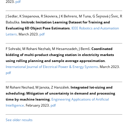
2023.
pdf
J Sedlar, K Stepanova, R Skoviera, J K Behrens, M Tuna, G Šejnová J Šivic, R
Babuška.
Imitrob: Imitation Learning Dataset for Training and
Evaluating 6D Object Pose Estimators
.
IEEE Robotics and Automation
Letters
. March 2023.
pdf
F Sohrabi, M Rohani Nezhab, M Hesamzadeh, J Bemš.
Coordinated
bidding of multi-product charging station in electricity markets
using rolling planning and sample average approximation
.
International Journal of Electrical Power & Energy Systems
. March 2023.
pdf
M Rohani Nezhad, M Janota, Z Hanzálek.
Integrated lot-sizing and
scheduling: Mitigation of uncertainty in demand and processing
time by machine learning
.
Engineering Applications of Artificial
Intelligence
. February 2023.
pdf
See older results