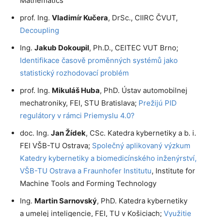
Mathematics
prof. Ing.
Vladimír Kučera
, DrSc., CIIRC ČVUT,
Decoupling
Ing.
Jakub Dokoupil
, Ph.D., CEITEC VUT Brno;
Identifikace časově proměnných systémů jako
statistický rozhodovací problém
prof. Ing.
Mikuláš Huba
, PhD. Ústav automobilnej
mechatroniky, FEI, STU Bratislava;
Prežijú PID
regulátory v rámci Priemyslu 4.0?
doc. Ing.
Jan Žídek
, CSc. Katedra kybernetiky a b. i.
FEI VŠB-TU Ostrava;
Společný aplikovaný výzkum
Katedry kybernetiky a biomedicínského inženýrství,
VŠB-TU Ostrava a Fraunhofer Institutu
, Institute for
Machine Tools and Forming Technology
Ing.
Martin
Sarnovský
, PhD. Katedra kybernetiky
a umelej inteligencie, FEI, TU v Košiciach;
Využitie