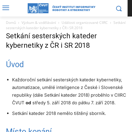
Domů
Výzkum & vzdělávání
Události organizované CIIRC
Setkání
sesterských kateder kybernetiky z ČR i SR 2018
Setkání sesterských kateder
kybernetiky z ČR i SR 2018
Úvod
Každoroční setkání sesterských kateder kybernetiky,
automatizace, umělé inteligence z České i Slovenské
republiky (dále Setkání kateder 2018) proběhlo v CIIRC
ČVUT
od
středy 5. září 2018 do pátku 7. září 2018.
Setkání kateder 2018 nemělo tištěný sborník.
Místo konání