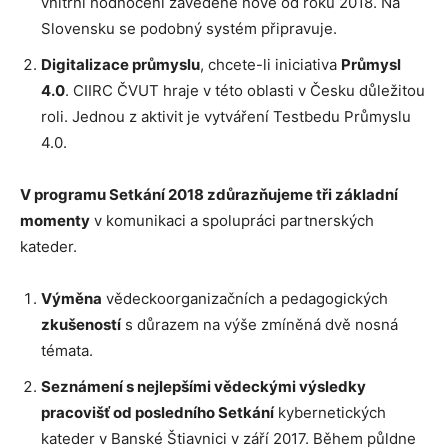
vnitřní hodnocení zavedené nově od roku 2018. Na
Slovensku se podobný systém připravuje.
Digitalizace průmyslu
, chcete-li iniciativa
Průmysl
4.0
. CIIRC ČVUT hraje v této oblasti v Česku důležitou
roli. Jednou z aktivit je vytváření Testbedu Průmyslu
4.0.
V programu Setkání 2018 zdůrazňujeme tři základní
momenty
v komunikaci a spolupráci partnerských
kateder.
Výměna
vědeckoorganizačních a pedagogických
zkušeností
s důrazem na výše zmíněná dvě nosná
témata.
Seznámení s nejlepšími vědeckými výsledky
pracovišť od posledního Setkání
kybernetických
kateder v Banské Štiavnici v září 2017. Během půldne