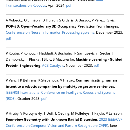
Transactions on Robotics
. April 2024.
pdf
A Vobecky, O Siméoni, D Hurych, S Gidaris, A Bursuc, P Pérez, J Sivic.
POP-3D: Open-Vocabulary 3D Occupancy Prediction from Images
.
Conference on Neural Information Processing Systems
. December 2023.
pdf
P Kouba, P Kohout, F Haddadi, A Bushuiev, R Samusevich, J Sedlar, J
Damborsky, T Pluskal, J Sivic, S Mazurenko.
Machine Learning - Guided
Protein Engineering
.
ACS Catalysis
. November 2023.
pdf
P Vanc, J K Behrens, K Stepanova, V Hlavac.
Communicating human
intent to a robotic companion by multi-type gesture sentences
.
IEEE/RSJ International Conference on Intelligent Robots and Systems
(IROS)
. October 2023.
pdf
P Hruby, V Korotynskiy, T Duff, L Oeding, M Pollefeys, T Pajdla, V Larsson.
Four-view Geometry with Unknown Radial Distortion
.
2023 IEEE/CVF
Conference on Computer Vision and Pattern Recognition (CVPR)
. June