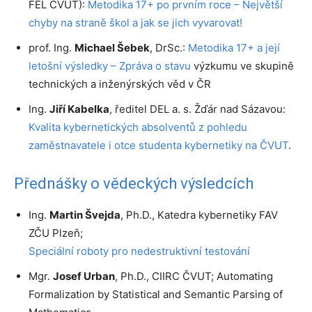
FEL ČVUT):
Metodika 17+ po prvním roce – Největší
chyby na straně škol a jak se jich vyvarovat!
prof. Ing.
Michael Šebek
, DrSc.:
Metodika 17+ a její
letošní výsledky – Zpráva o stavu
výzkumu ve skupině
technických a inženýrských věd v ČR
Ing.
Jiří Kabelka
, ředitel DEL a. s. Žďár nad Sázavou:
Kvalita kybernetických absolventů z pohledu
zaměstnavatele i otce studenta kybernetiky na ČVUT
.
Přednášky o vědeckých výsledcích
Ing.
Martin Švejda
, Ph.D., Katedra kybernetiky FAV
ZČU Plzeň;
Speciální roboty pro nedestruktivní testování
Mgr.
Josef Urban
, Ph.D., CIIRC ČVUT; Automating
Formalization by Statistical and Semantic Parsing of