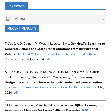
Lokalizace
Čeština
RECENT RESULTS
T. Souček, D. Damen, M. Wray, I. Laptev, J. Šivic.
GenHowTo: Learning to
Generate Actions and State Transformations from Instructional
Videos
.
The IEEE/CVF Conference on Computer Vision and Pattern
Recognition 2024
. June 2024.
pdf
A. Bushuiev, R. Bushuiev, P. Kouba, A. Filkin, M. Gabrielová, M. Gabriel, J.
Sedlář, T. Pluskal, J. Damborsky, S. Mazurenko, J. Šivic.
Learning to
design protein-protein interactions with enhanced generalization
.
The Twelfth International Conference on Learning Representations
. May
2024.
pdf
L Montaut, Q Le Lidec, V Petrik, J Sivic, J Carpentier.
GJK++: Leveraging
Acceleration Methods for Faster Collision Detection
.
IEEE