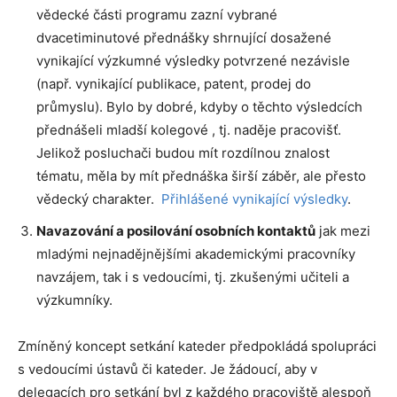
vědecké části programu zazní vybrané
dvacetiminutové přednášky shrnující dosažené
vynikající výzkumné výsledky potvrzené nezávisle
(např. vynikající publikace, patent, prodej do
průmyslu). Bylo by dobré, kdyby o těchto výsledcích
přednášeli mladší kolegové , tj. naděje pracovišť.
Jelikož posluchači budou mít rozdílnou znalost
tématu, měla by mít přednáška širší záběr, ale přesto
vědecký charakter.
Přihlášené vynikající výsledky
.
Navazování a posilování osobních kontaktů
jak mezi
mladými nejnadějnějšími akademickými pracovníky
navzájem, tak i s vedoucími, tj. zkušenými učiteli a
výzkumníky.
Zmíněný koncept setkání kateder předpokládá spolupráci
s vedoucími ústavů či kateder. Je žádoucí, aby v
delegacích pro setkání byl z každého pracoviště alespoň