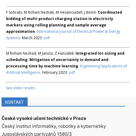
F Sohrabi, M Rohani Nezhab, M Hesamzadeh, J Bemš.
Coordinated
bidding of multi-product charging station in electricity
markets using rolling planning and sample average
approximation
.
International Journal of Electrical Power & Energy
Systems
. March 2023.
pdf
M Rohani Nezhad, M Janota, Z Hanzálek.
Integrated lot-sizing and
scheduling: Mitigation of uncertainty in demand and
processing time by machine learning
.
Engineering Applications of
Artificial Intelligence
. February 2023.
pdf
See older results
KONTAKT
České vysoké učení technické v Praze
Český institut informatiky, robotiky a kybernetiky
Jugoslávských partyzánů 1580/3