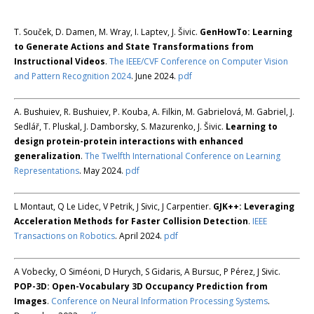
T. Souček, D. Damen, M. Wray, I. Laptev, J. Šivic.
GenHowTo: Learning
to Generate Actions and State Transformations from
Instructional Videos
.
The IEEE/CVF Conference on Computer Vision
and Pattern Recognition 2024
. June 2024.
pdf
A. Bushuiev, R. Bushuiev, P. Kouba, A. Filkin, M. Gabrielová, M. Gabriel, J.
Sedlář, T. Pluskal, J. Damborsky, S. Mazurenko, J. Šivic.
Learning to
design protein-protein interactions with enhanced
generalization
.
The Twelfth International Conference on Learning
Representations
. May 2024.
pdf
L Montaut, Q Le Lidec, V Petrik, J Sivic, J Carpentier.
GJK++: Leveraging
Acceleration Methods for Faster Collision Detection
.
IEEE
Transactions on Robotics
. April 2024.
pdf
A Vobecky, O Siméoni, D Hurych, S Gidaris, A Bursuc, P Pérez, J Sivic.
POP-3D: Open-Vocabulary 3D Occupancy Prediction from
Images
.
Conference on Neural Information Processing Systems
.