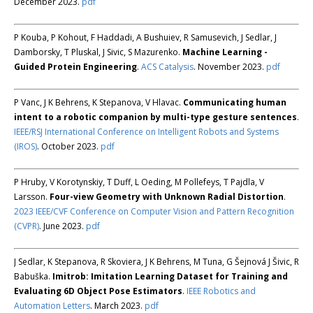
December 2023.
pdf
P Kouba, P Kohout, F Haddadi, A Bushuiev, R Samusevich, J Sedlar, J
Damborsky, T Pluskal, J Sivic, S Mazurenko.
Machine Learning -
Guided Protein Engineering
.
ACS Catalysis
. November 2023.
pdf
P Vanc, J K Behrens, K Stepanova, V Hlavac.
Communicating human
intent to a robotic companion by multi-type gesture sentences
.
IEEE/RSJ International Conference on Intelligent Robots and Systems
(IROS)
. October 2023.
pdf
P Hruby, V Korotynskiy, T Duff, L Oeding, M Pollefeys, T Pajdla, V
Larsson.
Four-view Geometry with Unknown Radial Distortion
.
2023 IEEE/CVF Conference on Computer Vision and Pattern Recognition
(CVPR)
. June 2023.
pdf
J Sedlar, K Stepanova, R Skoviera, J K Behrens, M Tuna, G Šejnová J Šivic, R
Babuška.
Imitrob: Imitation Learning Dataset for Training and
Evaluating 6D Object Pose Estimators
.
IEEE Robotics and
Automation Letters
. March 2023.
pdf