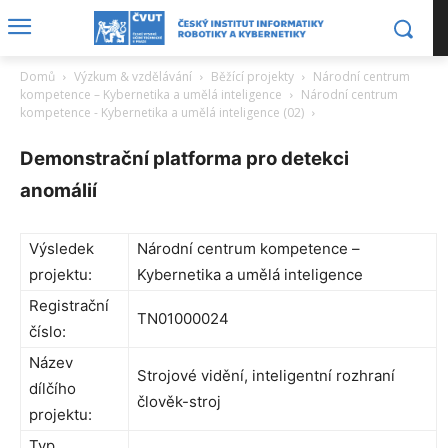
Domů
Výzkum & vzdělávání
Běžící projekty
Národní centrum
kompetence – Kybernetika a umělá inteligence
Národní centrum
kompetence - Kybernetika a umělá inteligence (02)
Demonstrační platforma pro detekci
anomálií
Výsledek
Národní centrum kompetence –
projektu:
Kybernetika a umělá inteligence
Registrační
TN01000024
číslo:
Název
Strojové vidění, inteligentní rozhraní
dílčího
člověk-stroj
projektu:
Typ