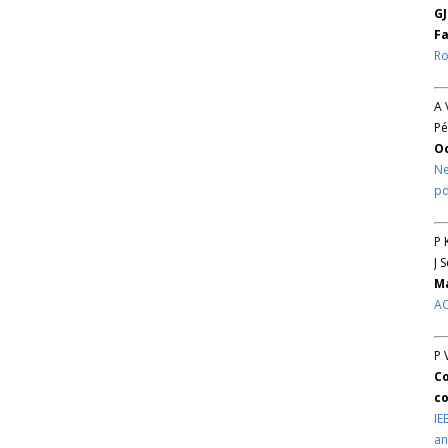
GJ
Fa
Ro
A 
Pé
O
Ne
pd
P 
J 
Ma
AC
P 
Co
co
IE
an