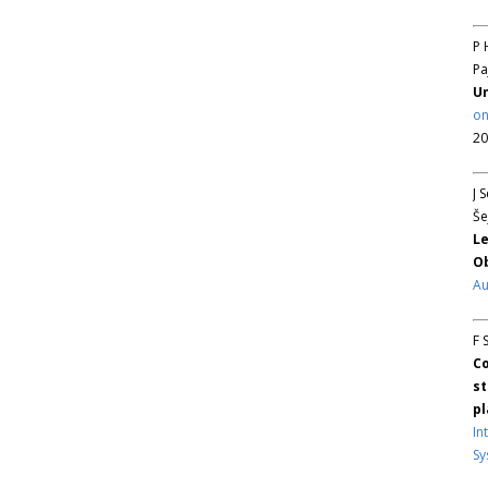
P 
Pa
Un
on
20
J 
Še
Le
Ob
Au
F 
Co
st
pl
In
Sy