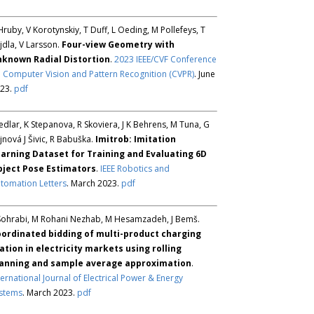
Hruby, V Korotynskiy, T Duff, L Oeding, M Pollefeys, T
jdla, V Larsson.
Four-view Geometry with
known Radial Distortion
.
2023 IEEE/CVF Conference
 Computer Vision and Pattern Recognition (CVPR)
. June
23.
pdf
Sedlar, K Stepanova, R Skoviera, J K Behrens, M Tuna, G
jnová J Šivic, R Babuška.
Imitrob: Imitation
arning Dataset for Training and Evaluating 6D
ject Pose Estimators
.
IEEE Robotics and
tomation Letters
. March 2023.
pdf
Sohrabi, M Rohani Nezhab, M Hesamzadeh, J Bemš.
ordinated bidding of multi-product charging
ation in electricity markets using rolling
anning and sample average approximation
.
ternational Journal of Electrical Power & Energy
stems
. March 2023.
pdf