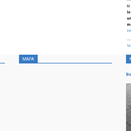
M 
lo
un
ma
In
Se
MAPA
Bu