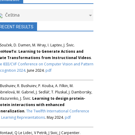
Čeština
RECENT RESULTS
 Souček, D. Damen, M. Wray, I. Laptev, J. Šivic.
nHowTo: Learning to Generate Actions and
ate Transformations from Instructional Videos
.
e IEEE/CVF Conference on Computer Vision and Pattern
cognition 2024
. June 2024.
pdf
 Bushuiev, R. Bushuiev, P. Kouba, A. Filkin, M.
brielová, M. Gabriel, J. Sedlář, T. Pluskal, J. Damborsky,
 Mazurenko, J. Šivic.
Learning to design protein-
otein interactions with enhanced
neralization
.
The Twelfth International Conference
 Learning Representations
. May 2024.
pdf
Montaut, Q Le Lidec, V Petrik, J Sivic, J Carpentier.