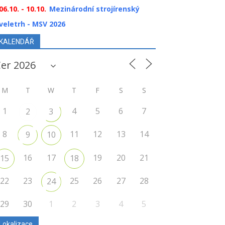
06.10. - 10.10.
Mezinárodní strojírenský
veletrh - MSV 2026
KALENDÁŘ
M
T
W
T
F
S
S
1
4
5
6
7
2
3
8
11
12
13
14
9
10
16
17
19
20
21
15
18
22
23
25
26
27
28
24
29
30
1
2
3
4
5
Lokalizace