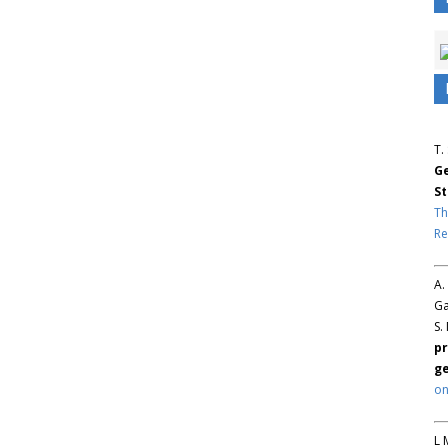
T.
Ge
St
Th
Re
A.
Ga
S.
pr
ge
on
L 