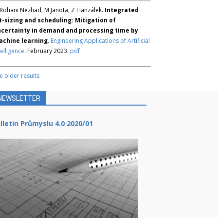
Rohani Nezhad, M Janota, Z Hanzálek.
Integrated
t-sizing and scheduling: Mitigation of
certainty in demand and processing time by
chine learning
.
Engineering Applications of Artificial
telligence
. February 2023.
pdf
e older results
NEWSLETTER
lletin Průmyslu 4.0 2020/01