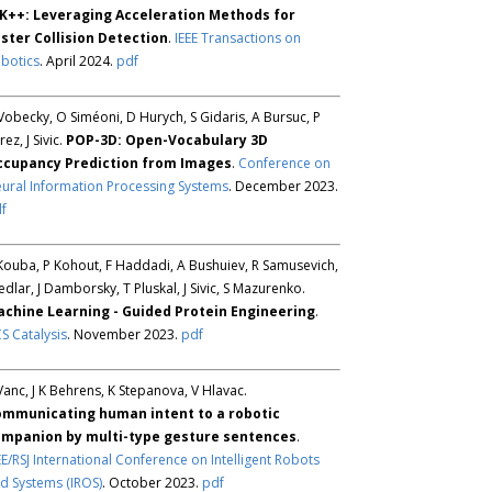
K++: Leveraging Acceleration Methods for
ster Collision Detection
.
IEEE Transactions on
botics
. April 2024.
pdf
Vobecky, O Siméoni, D Hurych, S Gidaris, A Bursuc, P
rez, J Sivic.
POP-3D: Open-Vocabulary 3D
ccupancy Prediction from Images
.
Conference on
ural Information Processing Systems
. December 2023.
f
Kouba, P Kohout, F Haddadi, A Bushuiev, R Samusevich,
Sedlar, J Damborsky, T Pluskal, J Sivic, S Mazurenko.
chine Learning - Guided Protein Engineering
.
S Catalysis
. November 2023.
pdf
Vanc, J K Behrens, K Stepanova, V Hlavac.
mmunicating human intent to a robotic
mpanion by multi-type gesture sentences
.
EE/RSJ International Conference on Intelligent Robots
d Systems (IROS)
. October 2023.
pdf