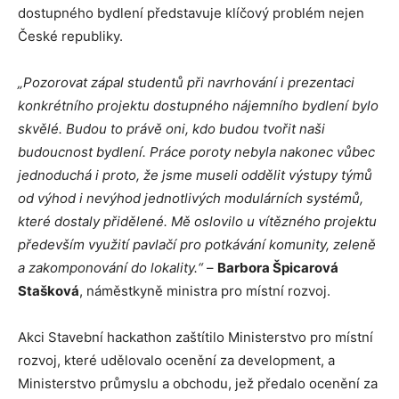
dostupného bydlení představuje klíčový problém nejen
České republiky.
„Pozorovat zápal studentů při navrhování i prezentaci
konkrétního projektu dostupného nájemního bydlení bylo
skvělé. Budou to právě oni, kdo budou tvořit naši
budoucnost bydlení. Práce poroty nebyla nakonec vůbec
jednoduchá i proto, že jsme museli oddělit výstupy týmů
od výhod i nevýhod jednotlivých modulárních systémů,
které dostaly přidělené. Mě oslovilo u vítězného projektu
především využití pavlačí pro potkávání komunity, zeleně
a zakomponování do lokality.“
–
Barbora Špicarová
Stašková
, náměstkyně ministra pro místní rozvoj.
Akci Stavební hackathon zaštítilo Ministerstvo pro místní
rozvoj, které udělovalo ocenění za development, a
Ministerstvo průmyslu a obchodu, jež předalo ocenění za