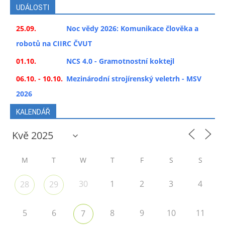
UDÁLOSTI
25.09.
Noc vědy 2026: Komunikace člověka a
robotů na CIIRC ČVUT
01.10.
NCS 4.0 - Gramotnostní koktejl
06.10. - 10.10.
Mezinárodní strojírenský veletrh - MSV
2026
KALENDÁŘ
M
T
W
T
F
S
S
30
1
2
3
4
28
29
5
6
8
9
10
11
7