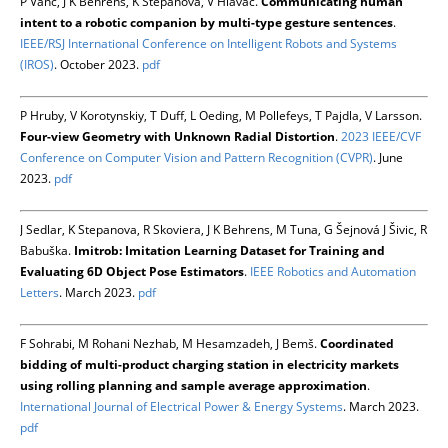
P Vanc, J K Behrens, K Stepanova, V Hlavac.
Communicating human
intent to a robotic companion by multi-type gesture sentences
.
IEEE/RSJ International Conference on Intelligent Robots and Systems
(IROS)
. October 2023.
pdf
P Hruby, V Korotynskiy, T Duff, L Oeding, M Pollefeys, T Pajdla, V Larsson.
Four-view Geometry with Unknown Radial Distortion
.
2023 IEEE/CVF
Conference on Computer Vision and Pattern Recognition (CVPR)
. June
2023.
pdf
J Sedlar, K Stepanova, R Skoviera, J K Behrens, M Tuna, G Šejnová J Šivic, R
Babuška.
Imitrob: Imitation Learning Dataset for Training and
Evaluating 6D Object Pose Estimators
.
IEEE Robotics and Automation
Letters
. March 2023.
pdf
F Sohrabi, M Rohani Nezhab, M Hesamzadeh, J Bemš.
Coordinated
bidding of multi-product charging station in electricity markets
using rolling planning and sample average approximation
.
International Journal of Electrical Power & Energy Systems
. March 2023.
pdf