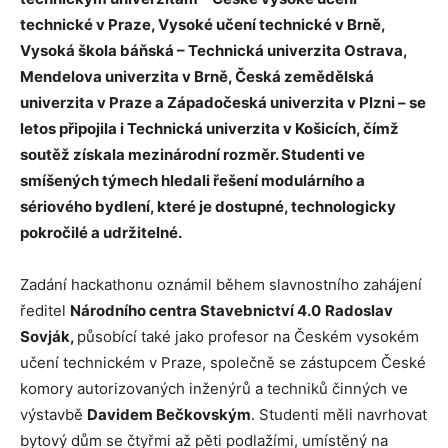
technické v Praze, Vysoké učení technické v Brně,
Vysoká škola báňská – Technická univerzita Ostrava,
Mendelova univerzita v Brně, Česká zemědělská
univerzita v Praze a Západočeská univerzita v Plzni – se
letos připojila i Technická univerzita v Košicích, čímž
soutěž získala mezinárodní rozměr. Studenti ve
smíšených týmech hledali řešení modulárního a
sériového bydlení, které je dostupné, technologicky
pokročilé a udržitelné.
Zadání hackathonu oznámil během slavnostního zahájení
ředitel
Národního centra Stavebnictví 4.0
Radoslav
Sovják,
působící také jako profesor na Českém vysokém
učení technickém v Praze, společně se zástupcem České
komory autorizovaných inženýrů a techniků činných ve
výstavbě
Davidem Bečkovským
. Studenti měli navrhovat
bytový dům se čtyřmi až pěti podlažími, umístěný na