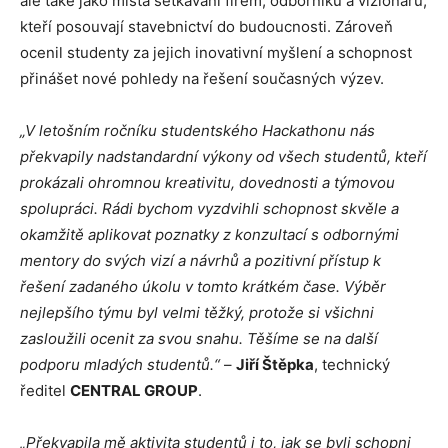
ale také jako místa setkávání firem, odborníků a vizionářů,
kteří posouvají stavebnictví do budoucnosti. Zároveň
ocenil studenty za jejich inovativní myšlení a schopnost
přinášet nové pohledy na řešení současných výzev.
„V letošním ročníku studentského Hackathonu nás
překvapily nadstandardní výkony od všech studentů, kteří
prokázali ohromnou kreativitu, dovednosti a týmovou
spolupráci. Rádi bychom vyzdvihli schopnost skvěle a
okamžitě aplikovat poznatky z konzultací s odbornými
mentory do svých vizí a návrhů a pozitivní přístup k
řešení zadaného úkolu v tomto krátkém čase. Výběr
nejlepšího týmu byl velmi těžký, protože si všichni
zasloužili ocenit za svou snahu. Těšíme se na další
podporu mladých studentů.“
–
Jiří Štěpka
, technický
ředitel
CENTRAL GROUP
.
„Překvapila mě aktivita studentů i to, jak se byli schopni