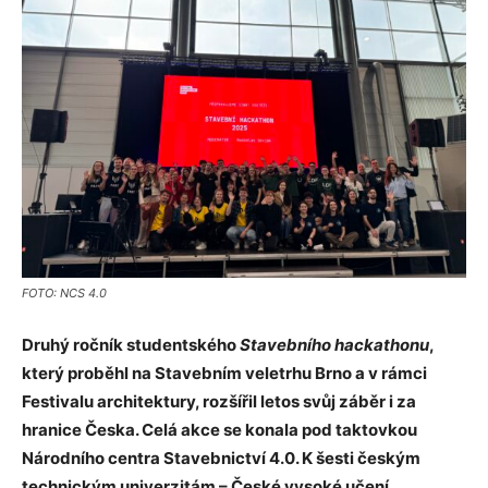
FOTO: NCS 4.0
Druhý ročník studentského
Stavebního hackathonu
,
který proběhl na Stavebním veletrhu Brno a v rámci
Festivalu architektury, rozšířil letos svůj záběr i za
hranice Česka. Celá akce se konala pod taktovkou
Národního centra Stavebnictví 4.0. K šesti českým
technickým univerzitám – České vysoké učení