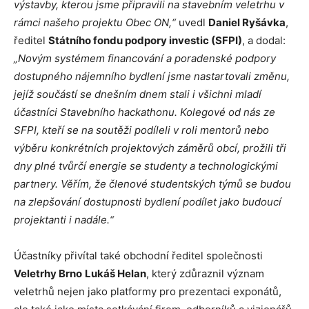
výstavby, kterou jsme připravili na stavebním veletrhu v
rámci našeho projektu Obec ON,“
uvedl
Daniel Ryšávka
,
ředitel
Státního fondu podpory investic (SFPI)
, a dodal:
„Novým systémem financování a poradenské podpory
dostupného nájemního bydlení jsme nastartovali změnu,
jejíž součástí se dnešním dnem stali i všichni mladí
účastníci Stavebního hackathonu. Kolegové od nás ze
SFPI, kteří se na soutěži podíleli v roli mentorů nebo
výběru konkrétních projektových záměrů obcí, prožili tři
dny plné tvůrčí energie se studenty a technologickými
partnery. Věřím, že členové studentských týmů se budou
na zlepšování dostupnosti bydlení podílet jako budoucí
projektanti i nadále.“
Účastníky přivítal také obchodní ředitel společnosti
Veletrhy Brno
Lukáš Helan
, který zdůraznil význam
veletrhů nejen jako platformy pro prezentaci exponátů,