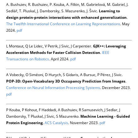
A. Bushuiev, R. Bushuiev, P. Kouba, A. Filkin, M. Gabrielová, M. Gabriel, J.
Sedlář, T. Pluskal, J. Damborsky, S. Mazurenko, J. Šivic.
Learning to
design protein-protein interactions with enhanced generalization
.
The Twelfth International Conference on Learning Representations
. May
2024.
pdf
L Montaut, Q Le Lidec, V Petrik, J Sivic, J Carpentier.
GJK++: Leveraging
Acceleration Methods for Faster Collision Detection
.
IEEE
Transactions on Robotics
. April 2024.
pdf
A Vobecky, O Siméoni, D Hurych, S Gidaris, A Bursuc, P Pérez, J Sivic.
POP-3D: Open-Vocabulary 3D Occupancy Prediction from Images
.
Conference on Neural Information Processing Systems
. December 2023.
pdf
P Kouba, P Kohout, F Haddadi, A Bushuiev, R Samusevich, J Sedlar, J
Damborsky, T Pluskal, J Sivic, S Mazurenko.
Machine Learning - Guided
Protein Engineering
.
ACS Catalysis
. November 2023.
pdf