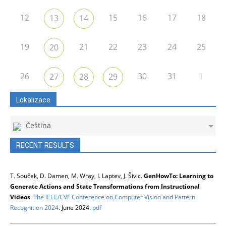
12
15
16
17
18
13
14
19
21
22
23
24
25
20
26
30
31
1
27
28
29
Lokalizace
Čeština
RECENT RESULTS
T. Souček, D. Damen, M. Wray, I. Laptev, J. Šivic.
GenHowTo: Learning to
Generate Actions and State Transformations from Instructional
Videos
.
The IEEE/CVF Conference on Computer Vision and Pattern
Recognition 2024
. June 2024.
pdf