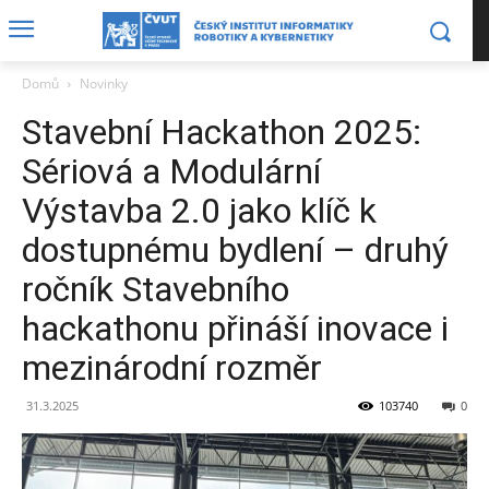
Domů
Novinky
Stavební Hackathon 2025:
Sériová a Modulární
Výstavba 2.0 jako klíč k
dostupnému bydlení – druhý
ročník Stavebního
hackathonu přináší inovace i
mezinárodní rozměr
31.3.2025
103740
0