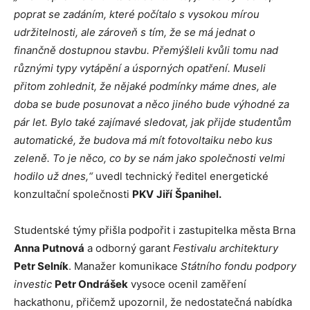
poprat se zadáním, které počítalo s vysokou mírou
udržitelnosti, ale zároveň s tím, že se má jednat o
finančně dostupnou stavbu. Přemýšleli kvůli tomu nad
různými typy vytápění a úsporných opatření. Museli
přitom zohlednit, že nějaké podmínky máme dnes, ale
doba se bude posunovat a něco jiného bude výhodné za
pár let. Bylo také zajímavé sledovat, jak přijde studentům
automatické, že budova má mít fotovoltaiku nebo kus
zeleně. To je něco, co by se nám jako společnosti velmi
hodilo už dnes,“
uvedl technický ředitel energetické
konzultační společnosti
PKV
Ji
ří
Š
panihel.
Studentské týmy přišla podpořit i zastupitelka města Brna
Anna Putnová
a odborný garant
Festivalu architektury
Petr Selník
. Manažer komunikace
Státního fondu podpory
investic
Petr Ondrášek
vysoce ocenil zaměření
hackathonu, přičemž upozornil, že nedostatečná nabídka