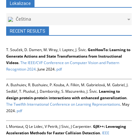
Lokalizace
Čeština
RECENT RESULTS
T. Souček, D. Damen, M. Wray, I. Laptev, J. Šivic.
GenHowTo: Learning to
Generate Actions and State Transformations from Instructional
Videos
.
The IEEE/CVF Conference on Computer Vision and Pattern
Recognition 2024
. June 2024.
pdf
A. Bushuiev, R. Bushuiev, P. Kouba, A. Filkin, M. Gabrielová, M. Gabriel, J.
Sedlář, T. Pluskal, J. Damborsky, S. Mazurenko, J. Šivic.
Learning to
design protein-protein interactions with enhanced generalization
.
The Twelfth International Conference on Learning Representations
. May
2024.
pdf
L Montaut, Q Le Lidec, V Petrik, J Sivic, J Carpentier.
GJK++: Leveraging
Acceleration Methods for Faster Collision Detection
.
IEEE