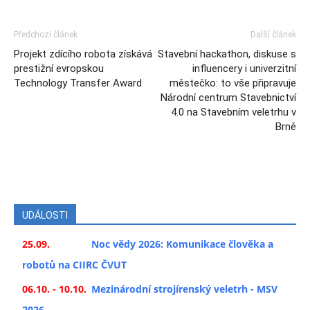
Předchozí článek
Další článek
Projekt zdícího robota získává
Stavební hackathon, diskuse s
prestižní evropskou
influencery i univerzitní
Technology Transfer Award
městečko: to vše připravuje
Národní centrum Stavebnictví
4.0 na Stavebním veletrhu v
Brně
UDÁLOSTI
25.09.
Noc vědy 2026: Komunikace člověka a
robotů na CIIRC ČVUT
06.10. - 10.10.
Mezinárodní strojírenský veletrh - MSV
2026