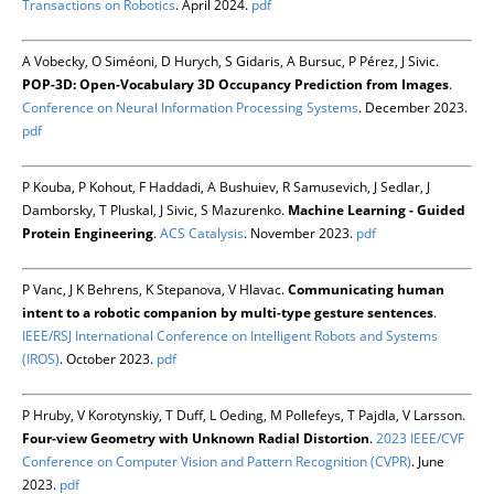
Transactions on Robotics
. April 2024.
pdf
A Vobecky, O Siméoni, D Hurych, S Gidaris, A Bursuc, P Pérez, J Sivic.
POP-3D: Open-Vocabulary 3D Occupancy Prediction from Images
.
Conference on Neural Information Processing Systems
. December 2023.
pdf
P Kouba, P Kohout, F Haddadi, A Bushuiev, R Samusevich, J Sedlar, J
Damborsky, T Pluskal, J Sivic, S Mazurenko.
Machine Learning - Guided
Protein Engineering
.
ACS Catalysis
. November 2023.
pdf
P Vanc, J K Behrens, K Stepanova, V Hlavac.
Communicating human
intent to a robotic companion by multi-type gesture sentences
.
IEEE/RSJ International Conference on Intelligent Robots and Systems
(IROS)
. October 2023.
pdf
P Hruby, V Korotynskiy, T Duff, L Oeding, M Pollefeys, T Pajdla, V Larsson.
Four-view Geometry with Unknown Radial Distortion
.
2023 IEEE/CVF
Conference on Computer Vision and Pattern Recognition (CVPR)
. June
2023.
pdf