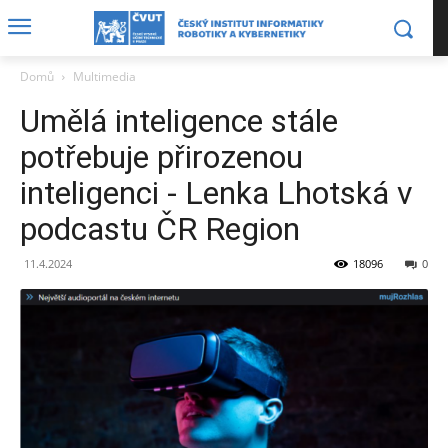
Domů
Multimedia
Umělá inteligence stále
potřebuje přirozenou
inteligenci - Lenka Lhotská v
podcastu ČR Region
11.4.2024
18096
0