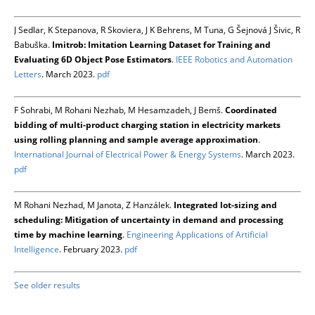
J Sedlar, K Stepanova, R Skoviera, J K Behrens, M Tuna, G Šejnová J Šivic, R
Babuška.
Imitrob: Imitation Learning Dataset for Training and
Evaluating 6D Object Pose Estimators
.
IEEE Robotics and Automation
Letters
. March 2023.
pdf
F Sohrabi, M Rohani Nezhab, M Hesamzadeh, J Bemš.
Coordinated
bidding of multi-product charging station in electricity markets
using rolling planning and sample average approximation
.
International Journal of Electrical Power & Energy Systems
. March 2023.
pdf
M Rohani Nezhad, M Janota, Z Hanzálek.
Integrated lot-sizing and
scheduling: Mitigation of uncertainty in demand and processing
time by machine learning
.
Engineering Applications of Artificial
Intelligence
. February 2023.
pdf
See older results