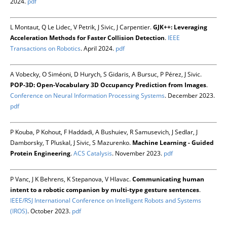
2024.
pdf
L Montaut, Q Le Lidec, V Petrik, J Sivic, J Carpentier.
GJK++: Leveraging
Acceleration Methods for Faster Collision Detection
.
IEEE
Transactions on Robotics
. April 2024.
pdf
A Vobecky, O Siméoni, D Hurych, S Gidaris, A Bursuc, P Pérez, J Sivic.
POP-3D: Open-Vocabulary 3D Occupancy Prediction from Images
.
Conference on Neural Information Processing Systems
. December 2023.
pdf
P Kouba, P Kohout, F Haddadi, A Bushuiev, R Samusevich, J Sedlar, J
Damborsky, T Pluskal, J Sivic, S Mazurenko.
Machine Learning - Guided
Protein Engineering
.
ACS Catalysis
. November 2023.
pdf
P Vanc, J K Behrens, K Stepanova, V Hlavac.
Communicating human
intent to a robotic companion by multi-type gesture sentences
.
IEEE/RSJ International Conference on Intelligent Robots and Systems
(IROS)
. October 2023.
pdf