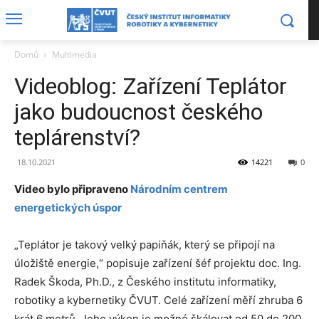
Domů
Multimedia
Videoblog: Zařízení Teplátor
jako budoucnost českého
teplárenství?
18.10.2021
14221
0
Video bylo připraveno
Národním centrem
energetických úspor
„Teplátor je takový velký papiňák, který se připojí na
úložiště energie,“ popisuje zařízení šéf projektu doc. Ing.
Radek Škoda, Ph.D., z Českého institutu informatiky,
robotiky a kybernetiky ČVUT. Celé zařízení měří zhruba 6
krát 6 metrů. Jeho výkon je možné škálovat od 50 do 200