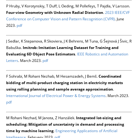
P Hruby, V Korotynskiy, T Duff, L Oeding, M Pollefeys, T Pajdla, V Larsson.
Four-view Geometry with Unknown Radial Distortion
.
2023 IEEE/CVF
Conference on Computer Vision and Pattern Recognition (CVPR)
. June
2023.
pdf
J Sedlar, K Stepanova, R Skoviera, J K Behrens, M Tuna, G Šejnová J Šivic, R
Babuška.
Imitrob: Imitation Learning Dataset for Training and
Evaluating 6D Object Pose Estimators
.
IEEE Robotics and Automation
Letters
. March 2023.
pdf
F Sohrabi, M Rohani Nezhab, M Hesamzadeh, J Bemš.
Coordinated
bidding of multi-product charging station in electricity markets
using rolling planning and sample average approximation
.
International Journal of Electrical Power & Energy Systems
. March 2023.
pdf
M Rohani Nezhad, M Janota, Z Hanzálek.
Integrated lot-sizing and
scheduling: Mitigation of uncertainty in demand and processing
time by machine learning
.
Engineering Applications of Artificial
Intelligence
. February 2023.
pdf