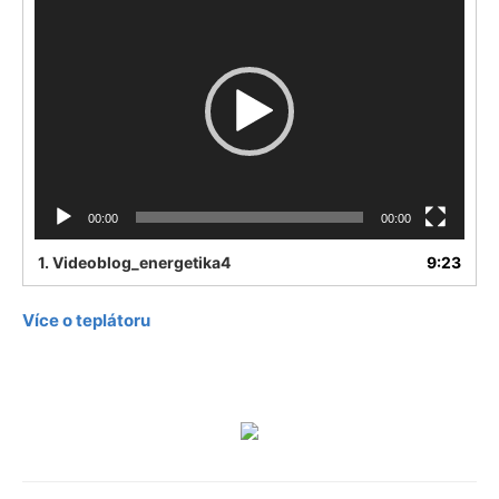
Player
00:00
00:00
1.
Videoblog_energetika4
9:23
Více o teplátoru