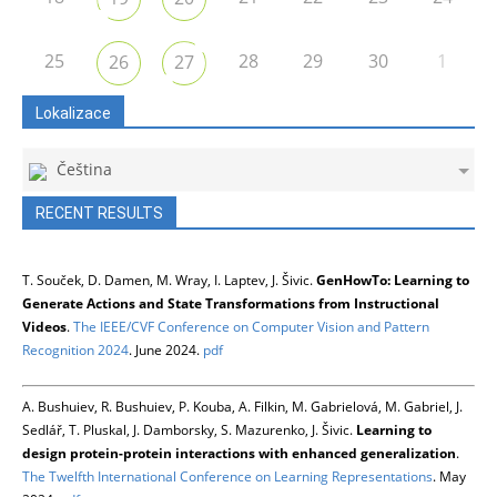
25
28
29
30
1
26
27
Lokalizace
Čeština
RECENT RESULTS
T. Souček, D. Damen, M. Wray, I. Laptev, J. Šivic.
GenHowTo: Learning to
Generate Actions and State Transformations from Instructional
Videos
.
The IEEE/CVF Conference on Computer Vision and Pattern
Recognition 2024
. June 2024.
pdf
A. Bushuiev, R. Bushuiev, P. Kouba, A. Filkin, M. Gabrielová, M. Gabriel, J.
Sedlář, T. Pluskal, J. Damborsky, S. Mazurenko, J. Šivic.
Learning to
design protein-protein interactions with enhanced generalization
.
The Twelfth International Conference on Learning Representations
. May