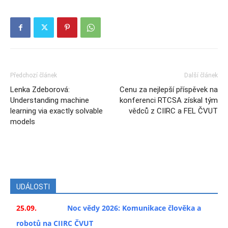
Předchozí článek
Další článek
Lenka Zdeborová:
Cenu za nejlepší příspěvek na
Understanding machine
konferenci RTCSA získal tým
learning via exactly solvable
vědců z CIIRC a FEL ČVUT
models
UDÁLOSTI
25.09.
Noc vědy 2026: Komunikace člověka a
robotů na CIIRC ČVUT