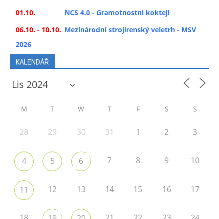
01.10.
NCS 4.0 - Gramotnostní koktejl
06.10. - 10.10.
Mezinárodní strojírenský veletrh - MSV
2026
KALENDÁŘ
M
T
W
T
F
S
S
28
29
30
31
1
2
3
7
8
9
10
4
5
6
12
13
14
15
16
17
11
18
21
22
23
24
19
20