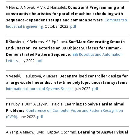
V Heinz, A Novák, M Vlk, Z Hanzálek.
Constraint Programming and
constructive heuristics for parallel machine scheduling with
sequence-dependent setups and common servers
.
Computers &
Industrial Engineering
. October 2022.
pdf
R Škoviera, JK Behrens, K Štěpánová.
SurfMan: Generating Smooth
End-Effector Trajectories on 3D Object Surfaces for Human-
Demonstrated Pattern Sequence
.
IEEE Robotics and Automation
Letters
. July 2022.
pdf
V Veselý, J Paulusová, V Kučera.
Decentralised controller design for
a large-scale linear discrete-time polytopic uncertain systems
.
International Journal of Systems Science
. July 2022.
pdf
P Hruby, T Duff, A Leykin, T Pajdla.
Learning to Solve Hard Minimal
Problems
.
Conference on Computer Vision and Pattern Recognition
(CVPR)
. June 2022.
pdf
A Yang, A Miech, J Sivic, I Laptev, C Schmid.
Learning to Answer Visual