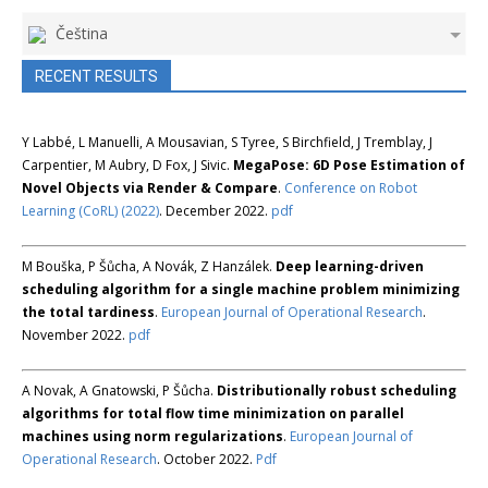
Čeština
RECENT RESULTS
Y Labbé, L Manuelli, A Mousavian, S Tyree, S Birchfield, J Tremblay, J
Carpentier, M Aubry, D Fox, J Sivic.
MegaPose: 6D Pose Estimation of
Novel Objects via Render & Compare
.
Conference on Robot
Learning (CoRL) (2022)
. December 2022.
pdf
M Bouška, P Šůcha, A Novák, Z Hanzálek.
Deep learning-driven
scheduling algorithm for a single machine problem minimizing
the total tardiness
.
European Journal of Operational Research
.
November 2022.
pdf
A Novak, A Gnatowski, P Šůcha.
Distributionally robust scheduling
algorithms for total flow time minimization on parallel
machines using norm regularizations
.
European Journal of
Operational Research
. October 2022.
Pdf