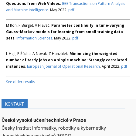
Questions from Web Videos
.
IEEE Transactions on Pattern Analysis
and Machine Intelligence
. May 2022.
pdf
M Ron, P Burget, V Hlaváč.
Parameter continuity in time-varying
Gauss–Markov models for learning from small training data
sets
.
Information Sciences
. May 2022.
pdf
L Hejl, P Šůcha, A Novák, Z Hanzálek.
Minimizing the weighted
number of tardy jobs on a single machine: Strongly correlated
instances
.
European Journal of Operational Research
. April 2022.
pdf
See older results
KONTAKT
České vysoké učení technické v Praze
Český institut informatiky, robotiky a kybernetiky
Jugoslávských partyzánů 1580/3