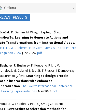
Čeština
RECENT RESULTS
 Souček, D. Damen, M. Wray, I. Laptev, J. Šivic.
nHowTo: Learning to Generate Actions and
ate Transformations from Instructional Videos
.
e IEEE/CVF Conference on Computer Vision and Pattern
cognition 2024
. June 2024.
pdf
 Bushuiev, R. Bushuiev, P. Kouba, A. Filkin, M.
brielová, M. Gabriel, J. Sedlář, T. Pluskal, J. Damborsky,
 Mazurenko, J. Šivic.
Learning to design protein-
otein interactions with enhanced
neralization
.
The Twelfth International Conference
 Learning Representations
. May 2024.
pdf
Montaut, Q Le Lidec, V Petrik, J Sivic, J Carpentier.
K++: Leveraging Acceleration Methods for