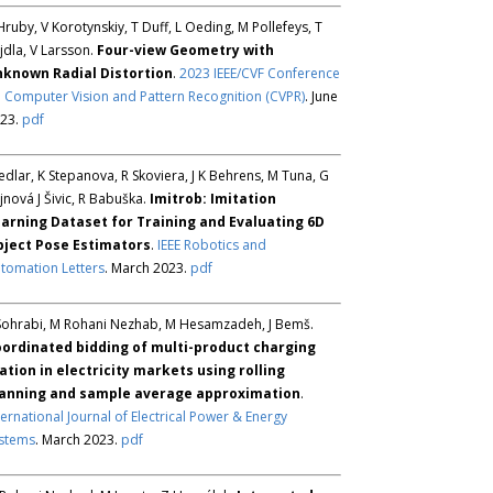
Hruby, V Korotynskiy, T Duff, L Oeding, M Pollefeys, T
jdla, V Larsson.
Four-view Geometry with
known Radial Distortion
.
2023 IEEE/CVF Conference
 Computer Vision and Pattern Recognition (CVPR)
. June
23.
pdf
Sedlar, K Stepanova, R Skoviera, J K Behrens, M Tuna, G
jnová J Šivic, R Babuška.
Imitrob: Imitation
arning Dataset for Training and Evaluating 6D
ject Pose Estimators
.
IEEE Robotics and
tomation Letters
. March 2023.
pdf
Sohrabi, M Rohani Nezhab, M Hesamzadeh, J Bemš.
ordinated bidding of multi-product charging
ation in electricity markets using rolling
anning and sample average approximation
.
ternational Journal of Electrical Power & Energy
stems
. March 2023.
pdf