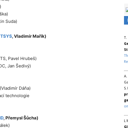
)
ška)
tin Suda)
NTSYS
, Vladimír Mařík)
T.
Ge
St
Th
ITS, Pavel Hrubeš)
Re
DC, Jan Šedivý)
A.
Ga
(Vladimír Dáňa)
S.
pr
ací technologie
ge
on
ID
, Přemysl Šůcha)
L 
álek)
GJ