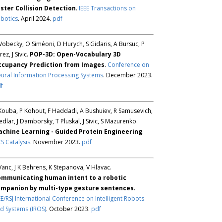
ster Collision Detection
.
IEEE Transactions on
botics
. April 2024.
pdf
Vobecky, O Siméoni, D Hurych, S Gidaris, A Bursuc, P
rez, J Sivic.
POP-3D: Open-Vocabulary 3D
ccupancy Prediction from Images
.
Conference on
ural Information Processing Systems
. December 2023.
f
Kouba, P Kohout, F Haddadi, A Bushuiev, R Samusevich,
Sedlar, J Damborsky, T Pluskal, J Sivic, S Mazurenko.
chine Learning - Guided Protein Engineering
.
S Catalysis
. November 2023.
pdf
Vanc, J K Behrens, K Stepanova, V Hlavac.
mmunicating human intent to a robotic
mpanion by multi-type gesture sentences
.
EE/RSJ International Conference on Intelligent Robots
d Systems (IROS)
. October 2023.
pdf