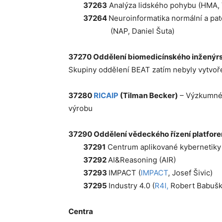
37263
Analýza lidského pohybu (HMA,
37264
Neuroinformatika normální a pa
(NAP, Daniel Šuta)
37270 Oddělení biomedicínského inženýrstv
Skupiny oddělení BEAT zatím nebyly vytvoř
37280
RICAIP
(
Tilman Becker)
– Výzkumné 
výrobu
37290 Oddělení vědeckého řízení platfore
37291
Centrum aplikované kybernetiky
37292
AI&Reasoning (AIR)
37293
IMPACT (
IMPACT
, Josef Šivic)
37295
Industry 4.0 (
R4I,
Robert Babušk
Centra