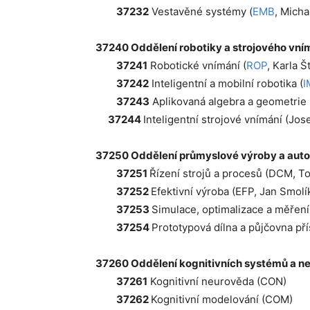
37232
Vestavěné systémy (
EMB
, Micha
37240 Oddělení robotiky a strojového vním
37241
Robotické vnímání (
ROP
, Karla 
37242
Inteligentní a mobilní robotika (
I
37243
Aplikovaná algebra a geometrie 
37244
Inteligentní strojové vnímání (Jose
37250 Oddělení průmyslové výroby a auto
37251
Řízení strojů a procesů (DCM, T
37252
Efektivní výroba (EFP, Jan Smolí
37253
Simulace, optimalizace a měření
37254
Prototypová dílna a půjčovna př
37260 Oddělení kognitivních systémů a n
37261
Kognitivní neurověda (CON)
37262
Kognitivní modelování (COM)