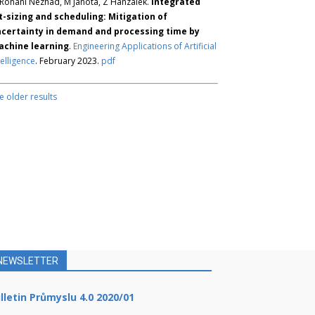
Rohani Nezhad, M Janota, Z Hanzálek.
Integrated
t-sizing and scheduling: Mitigation of
certainty in demand and processing time by
chine learning
.
Engineering Applications of Artificial
telligence
. February 2023.
pdf
e older results
NEWSLETTER
lletin Průmyslu 4.0 2020/01