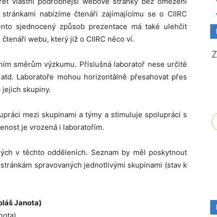
řet vlastní podrobnější webové stránky bez omezení
stránkami nabízíme čtenáři zajímajícímu se o CIIRC
ento sjednocený způsob prezentace má také ulehčit
čtenáři webu, který již o CIIRC něco ví.
ním směrům výzkumu. Příslušná laboratoř nese určité
í atd. Laboratoře mohou horizontálně přesahovat přes
jejich skupiny.
lupráci mezi skupinami a týmy a stimuluje spolupráci s
nost je vrozená i laboratořím.
ých v těchto odděleních. Seznam by měl poskytnout
 stránkám spravovaných jednotlivými skupinami (stav k
oláš Janota)
nota)