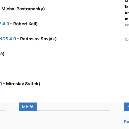
M 
lo
 Michal Postránecký)
un
ma
 4.0
– Robert Keil)
In
NCS 4.0
– Radoslav Sovják)
Se
á)
0
– Miroslav Svítek)
MAPA
Bu