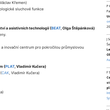
 Václav Křemen)
P 
tologické sluchové funkce
Pa
Un
on
20
í a asistivních technologií (
BEAT
, Olga Štěpánková)
eny.
J 
Še
a inovační centrum pro pokročilou průmyslovou
Le
Ob
Au
m (
PLAT
, Vladimír Kučera)
F 
(
CAK
, Vladimír Kučera)
Co
st
pl
a)
In
Sy