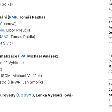
l Sojka
)
Fa
Ro
ání (
RMP
, Tomáš Pajdla)
A 
Štěpánová)
Pé
MR
, Libor Přeučil)
O
(
AAG
, Tomas Pajdla)
Ne
f Šivic)
pd
matizace (
IPA
, Michael Valášek)
P 
J 
omáš Vyhlídal)
Ma
k)
AC
 (SOM, Michael Valášek)
ístrojů (PWR, Jan Smolík)
P 
Co
eurovědy (
COGSYS
, Lenka Vysloužilová)
co
IE
an