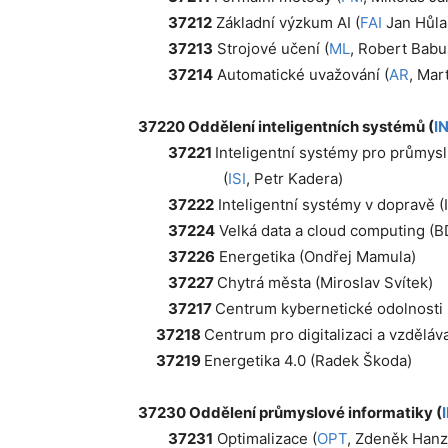
37212
Základní výzkum AI (
FAI
Jan Hůla
37213
Strojové učení (
ML
, Robert Babu
37214
Automatické uvažování (
AR
, Mar
37220 Oddělení inteligentních systémů (
I
37221
Inteligentní systémy pro průmysl
(
ISI
, Petr Kadera)
37222
Inteligentní systémy v dopravě (
37224
Velká data a cloud computing (B
37226
Energetika (Ondřej
Mamula)
37227
Chytrá města (Miroslav Svítek)
37217
Centrum kybernetické odolnosti 
37218
Centrum pro digitalizaci a vzděláv
37219
Energetika 4.0 (Radek Škoda)
37230 Oddělení průmyslové informatiky (
I
37231
Optimalizace (
OPT
, Zdeněk Hanz