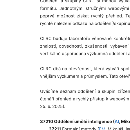
Oddělení a skupiny CIIRC si mohou vytvá
formátu. Jednotnými stručnými webovými 
poprvé možnost získat rychlý přehled. T
rychlé nalezení odkazu na oddělení/skupinu 
CIIRC buduje laboratoře věnované konkrét
znalosti, dovednosti, zkušenosti, vybaven
vertikálně uspořádaná výzkumná oddělení a 
CIIRC dbá na otevřenost, která vytváří spo
vnějším výzkumem a průmyslem. Tato otevře
Uvádíme seznam oddělení a skupin zřízen
čtenáři přehled a rychlý přístup k webovým
25. 6. 2025).
37210 Oddělení umělé inteligence (
AI
, Mik
37211
Formální metody (
FM
, Mikoláš Ja