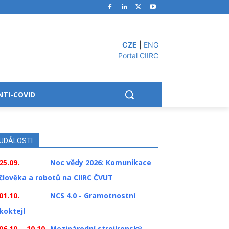
CZE
|
ENG
Portal CIIRC
NTI-COVID
UDÁLOSTI
25.09.
Noc vědy 2026: Komunikace
člověka a robotů na CIIRC ČVUT
01.10.
NCS 4.0 - Gramotnostní
koktejl
06.10. - 10.10.
Mezinárodní strojírenský