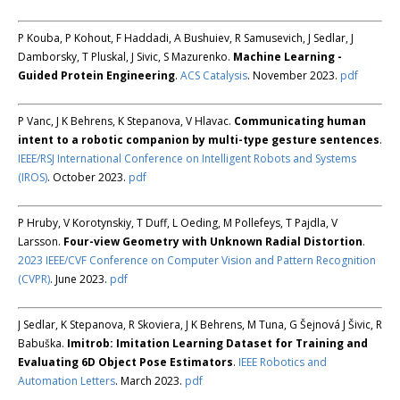
P Kouba, P Kohout, F Haddadi, A Bushuiev, R Samusevich, J Sedlar, J
Damborsky, T Pluskal, J Sivic, S Mazurenko.
Machine Learning -
Guided Protein Engineering
.
ACS Catalysis
. November 2023.
pdf
P Vanc, J K Behrens, K Stepanova, V Hlavac.
Communicating human
intent to a robotic companion by multi-type gesture sentences
.
IEEE/RSJ International Conference on Intelligent Robots and Systems
(IROS)
. October 2023.
pdf
P Hruby, V Korotynskiy, T Duff, L Oeding, M Pollefeys, T Pajdla, V
Larsson.
Four-view Geometry with Unknown Radial Distortion
.
2023 IEEE/CVF Conference on Computer Vision and Pattern Recognition
(CVPR)
. June 2023.
pdf
J Sedlar, K Stepanova, R Skoviera, J K Behrens, M Tuna, G Šejnová J Šivic, R
Babuška.
Imitrob: Imitation Learning Dataset for Training and
Evaluating 6D Object Pose Estimators
.
IEEE Robotics and
Automation Letters
. March 2023.
pdf