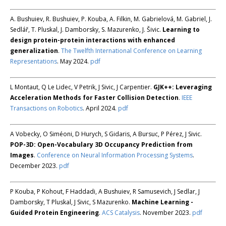
A. Bushuiev, R. Bushuiev, P. Kouba, A. Filkin, M. Gabrielová, M. Gabriel, J.
Sedlář, T. Pluskal, J. Damborsky, S. Mazurenko, J. Šivic.
Learning to
design protein-protein interactions with enhanced
generalization
.
The Twelfth International Conference on Learning
Representations
. May 2024.
pdf
L Montaut, Q Le Lidec, V Petrik, J Sivic, J Carpentier.
GJK++: Leveraging
Acceleration Methods for Faster Collision Detection
.
IEEE
Transactions on Robotics
. April 2024.
pdf
A Vobecky, O Siméoni, D Hurych, S Gidaris, A Bursuc, P Pérez, J Sivic.
POP-3D: Open-Vocabulary 3D Occupancy Prediction from
Images
.
Conference on Neural Information Processing Systems
.
December 2023.
pdf
P Kouba, P Kohout, F Haddadi, A Bushuiev, R Samusevich, J Sedlar, J
Damborsky, T Pluskal, J Sivic, S Mazurenko.
Machine Learning -
Guided Protein Engineering
.
ACS Catalysis
. November 2023.
pdf