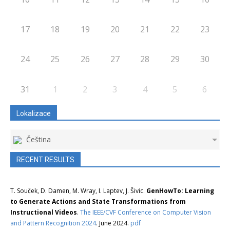
17
18
19
20
21
22
23
24
25
26
27
28
29
30
31
1
2
3
4
5
6
Lokalizace
Čeština
RECENT RESULTS
T. Souček, D. Damen, M. Wray, I. Laptev, J. Šivic.
GenHowTo: Learning
to Generate Actions and State Transformations from
Instructional Videos
.
The IEEE/CVF Conference on Computer Vision
and Pattern Recognition 2024
. June 2024.
pdf