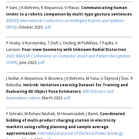
P Vanc, J K Behrens, K Stepanova, V Hlavac.
Communicating human
intent to a robotic companion by multi-type gesture sentences
.
IEEE/RSJ International Conference on Intelligent Robots and Systems
(IROS)
. October 2023.
pdf
P Hruby, V Korotynskiy, T Duff, L Oeding, M Pollefeys, T Pajdla, V
Larsson.
Four-view Geometry with Unknown Radial Distortion
.
2023 IEEE/CVF Conference on Computer Vision and Pattern Recognition
(CVPR)
. June 2023.
pdf
J Sedlar, K Stepanova, R Skoviera, J K Behrens, M Tuna, G Šejnová J Šivic, R
Babuška.
Imitrob: Imitation Learning Dataset for Training and
Evaluating 6D Object Pose Estimators
.
IEEE Robotics and
Automation Letters
. March 2023.
pdf
F Sohrabi, M Rohani Nezhab, M Hesamzadeh, J Bemš.
Coordinated
bidding of multi-product charging station in electricity
markets using rolling planning and sample average
approximation
.
International Journal of Electrical Power & Energy