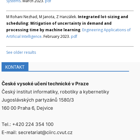
Systems
. March 2023.
pdf
M Rohani Nezhad, M Janota, Z Hanzálek.
Integrated lot-sizing and
scheduling: Mitigation of uncertainty in demand and
processing time by machine learning
.
Engineering Applications of
Artificial Intelligence
. February 2023.
pdf
See older results
KONTAKT
České vysoké učení technické v Praze
Český institut informatiky, robotiky a kybernetiky
Jugoslávských partyzánů 1580/3
160 00 Praha 6, Dejvice
Tel.: +420 224 354 100
E-mail: secretariat@ciirc.cvut.cz