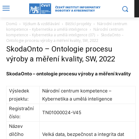
Domů
Výzkum & vzdělávání
Běžící projekty
Národní centrum
kompetence – Kybernetika a umělá inteligence
Národní centrum
kompetence – Kybernetika a umělá inteligence (07)
SkodaOnto –
Ontologie procesu výroby a měření kvality, SW, 2022
SkodaOnto – Ontologie procesu
výroby a měření kvality, SW, 2022
SkodaOnto – ontologie procesu výroby a měření kvality
Výsledek
Národní centrum kompetence –
projektu:
Kybernetika a umělá inteligence
Registrační
TN01000024-V45
číslo:
Název
dílčího
Velká data, bezpečnost a integrita dat