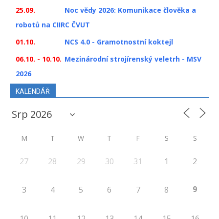
25.09.
Noc vědy 2026: Komunikace člověka a
robotů na CIIRC ČVUT
01.10.
NCS 4.0 - Gramotnostní koktejl
06.10. - 10.10.
Mezinárodní strojírenský veletrh - MSV
2026
KALENDÁŘ
M
T
W
T
F
S
S
27
28
29
30
31
1
2
9
3
4
5
6
7
8
10
11
12
13
14
15
16