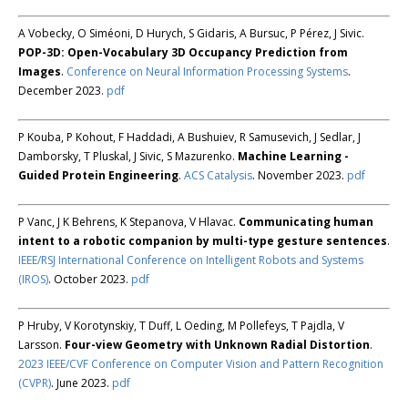
A Vobecky, O Siméoni, D Hurych, S Gidaris, A Bursuc, P Pérez, J Sivic.
POP-3D: Open-Vocabulary 3D Occupancy Prediction from
Images
.
Conference on Neural Information Processing Systems
.
December 2023.
pdf
P Kouba, P Kohout, F Haddadi, A Bushuiev, R Samusevich, J Sedlar, J
Damborsky, T Pluskal, J Sivic, S Mazurenko.
Machine Learning -
Guided Protein Engineering
.
ACS Catalysis
. November 2023.
pdf
P Vanc, J K Behrens, K Stepanova, V Hlavac.
Communicating human
intent to a robotic companion by multi-type gesture sentences
.
IEEE/RSJ International Conference on Intelligent Robots and Systems
(IROS)
. October 2023.
pdf
P Hruby, V Korotynskiy, T Duff, L Oeding, M Pollefeys, T Pajdla, V
Larsson.
Four-view Geometry with Unknown Radial Distortion
.
2023 IEEE/CVF Conference on Computer Vision and Pattern Recognition
(CVPR)
. June 2023.
pdf