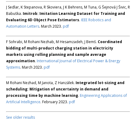
J Sedlar, K Stepanova, R Skoviera, J K Behrens, M Tuna, G Šejnová J Šivic, R
Babuška.
Imitrob: Imitation Learning Dataset for Training and
Evaluating 6D Object Pose Estimators
.
IEEE Robotics and
Automation Letters
. March 2023.
pdf
F Sohrabi, M Rohani Nezhab, M Hesamzadeh, J Bemš.
Coordinated
bidding of multi-product charging station in electricity
markets using rolling planning and sample average
approximation
.
International Journal of Electrical Power & Energy
Systems
. March 2023.
pdf
M Rohani Nezhad, M Janota, Z Hanzálek.
Integrated lot-sizing and
scheduling: Mitigation of uncertainty in demand and
processing time by machine learning
.
Engineering Applications of
Artificial Intelligence
. February 2023.
pdf
See older results