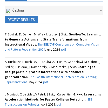
Čeština
RECENT RESULTS
T. Souček, D. Damen, M. Wray, I. Laptev, J. Šivic.
GenHowTo: Learning
to Generate Actions and State Transformations from
Instructional Videos
.
The IEEE/CVF Conference on Computer Vision
and Pattern Recognition 2024
. June 2024.
pdf
A. Bushuiev, R. Bushuiev, P. Kouba, A. Filkin, M. Gabrielová, M. Gabriel, J.
Sedlář, T. Pluskal, J. Damborsky, S. Mazurenko, J. Šivic.
Learning to
design protein-protein interactions with enhanced
generalization
.
The Twelfth International Conference on Learning
Representations
. May 2024.
pdf
L Montaut, Q Le Lidec, V Petrik, J Sivic, J Carpentier.
GJK++: Leveraging
Acceleration Methods for Faster Collision Detection
.
IEEE
Transactions on Robotics
. April 2024.
pdf