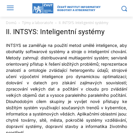
Domů
Týmy a laboratoře
II. INTSYS: Inteligentní systémy
II. INTSYS: Inteligentní systémy
INTSYS se zaměřuje na použití metod umělé inteligence, aby
obohatily softwarové systémy a stroje o inteligentní chování.
Metody zahrnují: distribuované multiagentní systém; servisně
orientovaný přístup k řešení složitých problémů; reprezentace
znalostí a ontologie zvládající heterogenitu údajů; strojové
učení výpočetní inteligence pro dynamickou optimalizaci;
dolování v datech pro získání zajímavých souvislostí;
zpracování velkých dat a počítání v cloudu pro zvládání
velkých objemů dat a vysoce paralelního paralelního počítání.
Dlouhodobým cílem skupiny je vyvíjet nové přístupy ke
složitým systém využívající současných trendů v kyberntice,
informatice a systémových vědách. Aplikačními oblastmi jsou:
chytré továrny, sítě, města, pokročilé systémy vzdělávání,
dopravní systémy, dopravní stavby a informatika životního
prostředí.